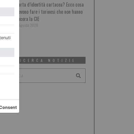
Carta d’identità cartacea? Ecco cosa
devono fare i torinesi che non hanno
ancora la CIE
5 Agosto 2026
RICERCA NOTIZIE