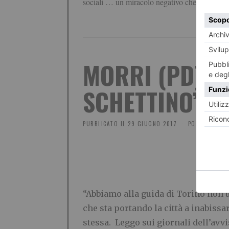
sociali … un miracolo negativo che non era r
MORRI (PD): 
SCHETTINO”
PUBBLICATO IL
29 GIUGNO 2017
POLITICA
“L
AL
“Abbiamo alla guida di Torino non
che sta portando la città a inabissar
stessa. Leggo sui giornali dell’avv