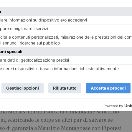
iuscito nemmeno al centrosinistra in decenni di amministrazione>>.
“APPENDINO COME
A CITTÀ SI INABISSA E LE COLPE SI SCARICANO SU
TRI”
 una Sindaca ma una sorta di comandante Schettino
si, scaricando le colpe su altri pur di salvare se
iso di garanzia a Maurizio Montagnese con l’ipotesi