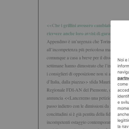
<<Che i grillini avessero cambiato idea sul
ricevere anche loro avvisi di garanzia, orm
Appendino è un’urgenza che Torino non può più
all’incompetenza più pericolosa mai vista al
comunque a casa a breve per il dissesto fina
settimane hanno dimostrato che l’incolumità dei
i consiglieri di opposizione non si attiverann
d’Italia, dalla piazza>> sfida Maurizio Marro
Regionale FDI-AN del Piemonte, che
annuncia
<<Lanceremo una petizione popolare
passo indietro con le dimissioni da Sindaco: 
concittadini si è già pentita della fiducia ri
incompetenti ostaggio contemporaneamente dei 