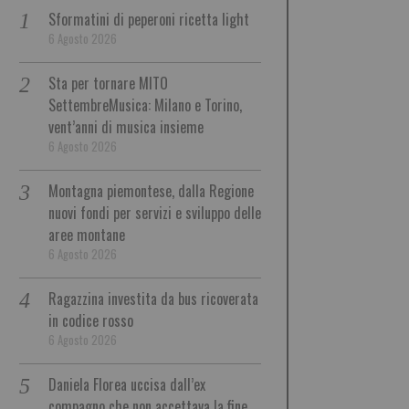
Sformatini di peperoni ricetta light
6 Agosto 2026
Sta per tornare MITO
SettembreMusica: Milano e Torino,
vent’anni di musica insieme
6 Agosto 2026
Montagna piemontese, dalla Regione
nuovi fondi per servizi e sviluppo delle
aree montane
6 Agosto 2026
Ragazzina investita da bus ricoverata
in codice rosso
6 Agosto 2026
Daniela Florea uccisa dall’ex
compagno che non accettava la fine