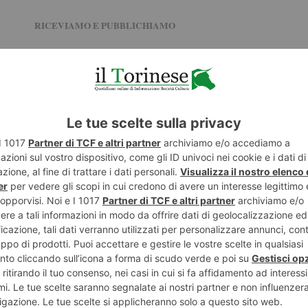
RICEVIAMO E PUBBLICHIAMO
la necessità di dimettersi se indagati, appena hanno cominciato a
ai si sapeva,
ma voltare pagina sulla Amministrazione comunale
 rinviare, anzitutto per la sicurezza dei torinesi, esposti
la guida di Palazzo Civico. La Giunta Appendino andrebbe
nziario del Comune, ma Torino non può più aspettare perché le ultime
 cittadini non è garantita con questi dilettanti allo sbaraglio.
Ma se
o subito con una mozione di sfiducia, allora ci
penseremo noi Fratelli
ne, Consigliere
, saranno direttamente i torinesi a chiedere a Chiara Appendino un
ad appena un anno dalla sua elezione, la maggioranza dei nostri
posta nella sua promessa di cambiamento, tradita da una Giunta di
salotti di potere e delle frange più estreme e violente dei centri