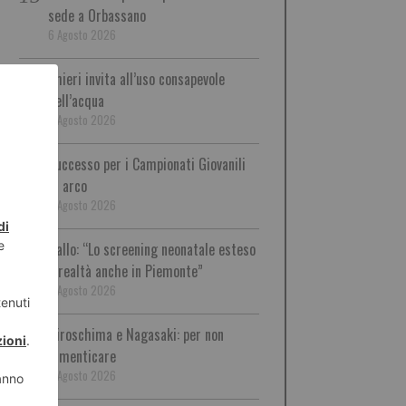
sede a Orbassano
6 Agosto 2026
Chieri invita all’uso consapevole
dell’acqua
6 Agosto 2026
Successo per i Campionati Giovanili
di arco
6 Agosto 2026
Nallo: “Lo screening neonatale esteso
è realtà anche in Piemonte”
5 Agosto 2026
Hiroschima e Nagasaki: per non
dimenticare
5 Agosto 2026