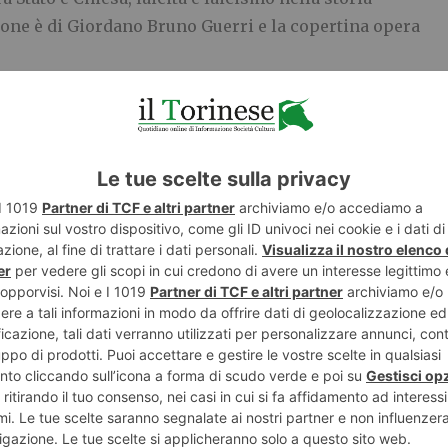
azione è di Giordano Bruno Guerri e la copertina opera
o a livello nazionale ed internazionale sui temi della
o decenni di ricerca.
ra antologica da parte di Milli Conte di testi tratti
uffini, Giolitti, Croce, Mussolini, per giungere al
 della Costituzione Repubblicana e al nuovo
iranno la possibilità di costruire un percorso storico
ni. Una particolare attenzione sarà dedicata alla
aicità e laicismo, anche se si parlerà pure di Marco
cali che portarono alla legge sul divorzio. Sono
utorità.
ttà di Alassio, dalla Biblioteca civica “Deaglio” e