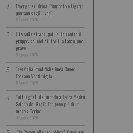
Emergenza idrica, Piemonte e Liguria
puntano sugli invasi
8 Agosto 2026
Lite sulla strada, poi l’auto contro il
gruppo: sei ciclisti feriti a Lanzo, uno
grave
8 Agosto 2026
Trenitalia: modifiche linea Cuneo
Fossano Ventimiglia
8 Agosto 2026
Tutti i gusti del mondo a Terra Madre
Salone del Gusto Tra poco più di un
mese a Torino
8 Agosto 2026
“Da Cavour alla repubblica”, Quaglieni