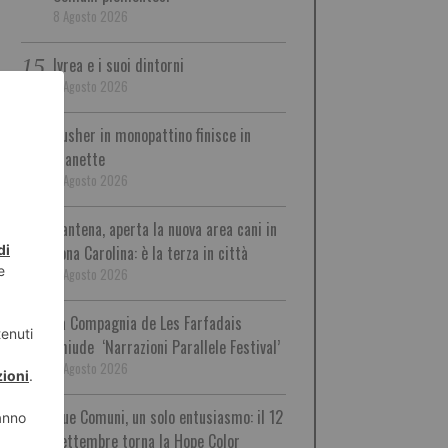
8 Agosto 2026
Ivrea e i suoi dintorni
8 Agosto 2026
Pusher in monopattino finisce in
manette
8 Agosto 2026
Santena, aperta la nuova area cani in
zona Carolina: è la terza in città
8 Agosto 2026
La Compagnia de Les Farfadais
chiude ‘Narrazioni Parallele Festival’
8 Agosto 2026
Due Comuni, un solo entusiasmo: il 12
settembre torna la Hope Color