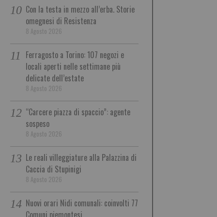
Con la testa in mezzo all’erba. Storie
omegnesi di Resistenza
8 Agosto 2026
Ferragosto a Torino: 107 negozi e
locali aperti nelle settimane più
delicate dell’estate
8 Agosto 2026
“Carcere piazza di spaccio”: agente
sospeso
8 Agosto 2026
Le reali villeggiature alla Palazzina di
Caccia di Stupinigi
8 Agosto 2026
Nuovi orari Nidi comunali: coinvolti 77
Comuni piemontesi