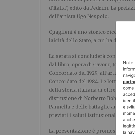
d’Italia”, edito da Pedrini. La pref
dell’artista Ugo Nespolo.
Quaglieni è uno storico riconosciut
laicità dello Stato, a cui ha dedicat
La serata si concluderà con una lettu
dal libro, opera di Cavour, Jemolo, R
Concordato del 1929, all’articolo 7
Concordato del 1984. Le letture offr
della storia italiana di oltre 150 an
distinzione di Norberto Bobbio tra l
Pannella e delle battaglie anticleri
previsti i saluti istituzionali delle a
La presentazione è promossa dalla Ci