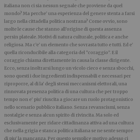
italiana non ci sia nessun segnale che proviene da quel
mondo? Ma perche’ una esperienza del genere stenta a farsi
largo nella cittadella politica nostrana? Come ovvio, sono
molte le cause che stanno all’origine di questa assenza
persin plateale. Motivi di natura culturale, politica e anche
religiosa. Ma c’e’ un elemento che sovrasta tutto e tutti. Ed e’
quella riconducibile alla categoria del “coraggio”. E il
coraggio chiama direttamente in causa la classe dirigente.
Ecco, senza inoltrarsi lungo un vicolo cieco e senza sbocchi,
sono questi i due ingredienti indispensabili e necessari per
riproporre, al di la’ degli stessi meccanismi elettorali, una
rinnovata presenza politica di una cultura che per troppo
tempo non e’ piu’ riuscita a giocare un ruolo protagonistico
nello scenario pubblico italiano. Senza revanscismi, senza
nostalgie e senza alcun spirito di rivincita. Ma solo ed
esclusivamente per ridare cittadinanza attiva ad una cultura
che nella grigia e stanca politica italiana se ne sente sempre
di piu’ la mancanza. Per questo semplice motivo adesso ci