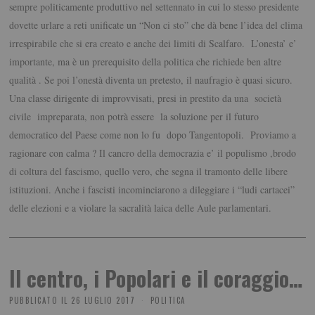
sempre politicamente produttivo nel settennato in cui lo stesso presidente
dovette urlare a reti unificate un “Non ci sto” che dà bene l’idea del clima
irrespirabile che si era creato e anche dei limiti di Scalfaro. L’onesta’ e’
importante, ma è un prerequisito della politica che richiede ben altre
qualità . Se poi l’onestà diventa un pretesto, il naufragio è quasi sicuro.
Una classe dirigente di improvvisati, presi in prestito da una società
civile impreparata, non potrà essere la soluzione per il futuro
democratico del Paese come non lo fu dopo Tangentopoli. Proviamo a
ragionare con calma ? Il cancro della democrazia e’ il populismo ,brodo
di coltura del fascismo, quello vero, che segna il tramonto delle libere
istituzioni. Anche i fascisti incominciarono a dileggiare i “ludi cartacei”
delle elezioni e a violare la sacralità laica delle Aule parlamentari.
Il centro, i Popolari e il coraggio…
PUBBLICATO IL
26 LUGLIO 2017
POLITICA