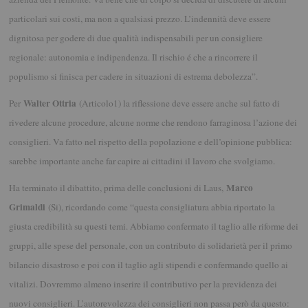
particolari sui costi, ma non a qualsiasi prezzo. L’indennità deve essere
dignitosa per godere di due qualità indispensabili per un consigliere
regionale: autonomia e indipendenza. Il rischio é che a rincorrere il
populismo si finisca per cadere in situazioni di estrema debolezza”.
Walter Ottria
Per
(Articolo1) la riflessione deve essere anche sul fatto di
rivedere alcune procedure, alcune norme che rendono farraginosa l’azione dei
consiglieri. Va fatto nel rispetto della popolazione e dell’opinione pubblica:
sarebbe importante anche far capire ai cittadini il lavoro che svolgiamo.
Marco
Ha terminato il dibattito, prima delle conclusioni di Laus,
Grimaldi
(Si), ricordando come “questa consigliatura abbia riportato la
giusta credibilità su questi temi. Abbiamo confermato il taglio alle riforme dei
gruppi, alle spese del personale, con un contributo di solidarietà per il primo
bilancio disastroso e poi con il taglio agli stipendi e confermando quello ai
vitalizi. Dovremmo almeno inserire il contributivo per la previdenza dei
nuovi consiglieri. L’autorevolezza dei consiglieri non passa però da questo: