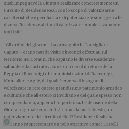
quali impegnavo la Giunta a realizzare concretamente un
Circuito di Residenze Reali con lo scopo di valorizzarne
caratteristiche e peculiarità e di potenziare le sinergie tra le
diverse Residenze al fine di valorizzare complessivamente
tutti i siti”.
“Gli ordini del giorno – ha proseguito la Consigliera
Caputo – erano nati da visite e incontri effettuati sul
territorio nei Comuni che ospitano le diverse Residenze
sabaude e da costruttivi confronti con il direttore della
Reggia di Racconigi e le amministrazioni di Racconigi,
Moncalieri e Agliè, dai quali è emerso il bisogno di
valorizzare in rete questo grandissimo patrimonio artistico
e culturale che all’estero ci invidiano e del quale spesso non
comprendiamo, appieno l’importanza. La decisione della
Giunta regionale consentirà, come da me richiesto, un
potenziamento del circuito delle 17 Residenze Reali che
potranno rappresentare un polo attrattivo come i Castelli