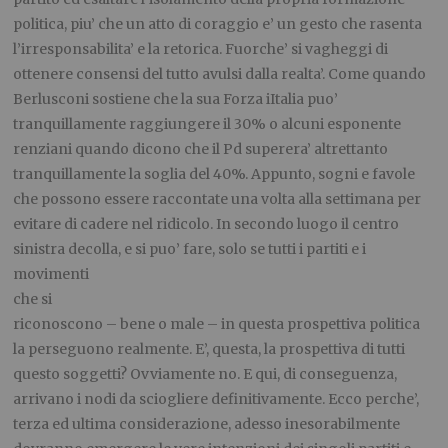
politica, piu’ che un atto di coraggio e’ un gesto che rasenta
l’irresponsabilita’ e la retorica. Fuorche’ si vagheggi di
ottenere consensi del tutto avulsi dalla realta’. Come quando
Berlusconi sostiene che la sua Forza iItalia puo’
tranquillamente raggiungere il 30% o alcuni esponente
renziani quando dicono che il Pd superera’ altrettanto
tranquillamente la soglia del 40%. Appunto, sogni e favole
che possono essere raccontate una volta alla settimana per
evitare di cadere nel ridicolo. In secondo luogo il centro
sinistra decolla, e si puo’ fare, solo se tutti i partiti e i
movimenti
che si
riconoscono – bene o male – in questa prospettiva politica
la perseguono realmente. E’, questa, la prospettiva di tutti
questo soggetti? Ovviamente no. E qui, di conseguenza,
arrivano i nodi da sciogliere definitivamente. Ecco perche’,
terza ed ultima considerazione, adesso inesorabilmente