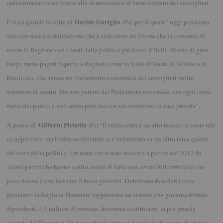
indiscriminato è un limite alla democrazia e al buon operato dei consiglieri.
Davide Gariglio
È stata quindi la volta di
(Pd) per il quale “oggi possiamo
dire con molta soddisfazione che è stato fatto un lavoro che ci consente di
essere la Regione con i costi della politica più basso d’Italia. Siamo di gran
lunga meno pagati rispetto a Regioni come la Valle D’Aosta, il Molise o la
Basilicata, che hanno un trattamento economico dei consiglieri molto
superiore al nostro. Per non parlare del Parlamento nazionale, che ogni tanto
mette dei paletti a noi, senza però toccare un centesimo in casa propria”.
Gilberto Pichetto
A parere di
(Fi) “Il rendiconto é un atto tecnico e come tale
va approvato: ma l’odierno dibattito si é indirizzato su un altro tema quello
dei costi della politica. Un tema che é stato esaltato a partire dal 2012 da
alcuni partiti che hanno scelto anche di farlo con azioni folkloristiche che
poco hanno a che fare con il buon governo. Dobbiamo ricordarci cosa
gestiamo: la Regione Piemonte rappresenta un sistema che governa 65mila
dipendenti, 4,3 milioni di persone. Insomma costituiamo la più grande
azienda del Piemonte. Va bene che di colpo si decida di discutere di alcuni