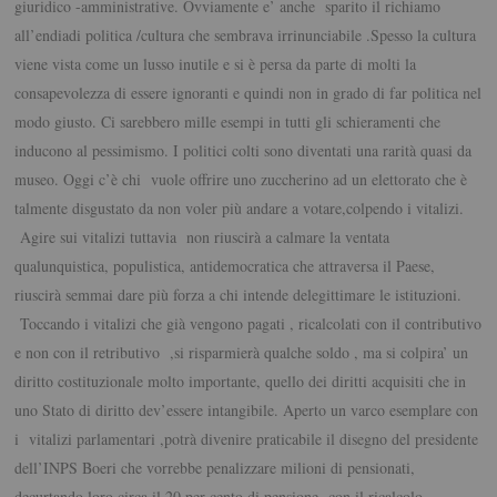
giuridico -amministrative. Ovviamente e’ anche sparito il richiamo
all’endiadi politica /cultura che sembrava irrinunciabile .Spesso la cultura
viene vista come un lusso inutile e si è persa da parte di molti la
consapevolezza di essere ignoranti e quindi non in grado di far politica nel
modo giusto. Ci sarebbero mille esempi in tutti gli schieramenti che
inducono al pessimismo. I politici colti sono diventati una rarità quasi da
museo. Oggi c’è chi vuole offrire uno zuccherino ad un elettorato che è
talmente disgustato da non voler più andare a votare,colpendo i vitalizi.
Agire sui vitalizi tuttavia non riuscirà a calmare la ventata
qualunquistica, populistica, antidemocratica che attraversa il Paese,
riuscirà semmai dare più forza a chi intende delegittimare le istituzioni.
Toccando i vitalizi che già vengono pagati , ricalcolati con il contributivo
e non con il retributivo ,si risparmierà qualche soldo , ma si colpira’ un
diritto costituzionale molto importante, quello dei diritti acquisiti che in
uno Stato di diritto dev’essere intangibile. Aperto un varco esemplare con
i vitalizi parlamentari ,potrà divenire praticabile il disegno del presidente
dell’INPS Boeri che vorrebbe penalizzare milioni di pensionati,
decurtando loro circa il 20 per cento di pensione con il ricalcolo