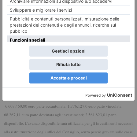
partiti che vi sono rappresentati”.
“Il percorso di razionalizzazione a mio avviso è quasi concluso – ha
continuato Laus – intendo ancora presentare una proposta di legge che faccia
tornare la responsabilità dei 3.500 euro annui di fondi dei consiglieri, in capo
ai Gruppi e ai loro presidenti. Lo richiede la normativa, la logica, ma anche la
democrazia: avere un minimo di autonomia economica permette infatti
all’opposizione di poter svolgere appieno il suo ruolo di informazione e di
controllo nei confronti della maggioranza e della Giunta, ruolo che oggi
risulta più difficoltoso”.
Il documento approvato dà atto che il risultato di amministrazione per
l’esercizio 2016 presenta un avanzo di 11.013.678,88 e, in particolare,
6.607.460,80 euro parte accantonata; 1.776.127,0 euro parte vincolata;
68.267,11 euro parte destinata agli investimenti; 2.561.823,01 parte
disponibile. L’avanzo disponibile sarà utilizzata per gli investimenti necessari
alla ristrutturazione degli uffici del Consiglio, senza perciò gravare sulle casse