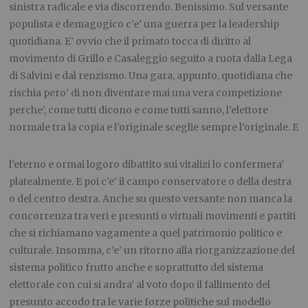
sinistra radicale e via discorrendo. Benissimo. Sul versante
populista e demagogico c’e’ una guerra per la leadership
quotidiana. E’ ovvio che il primato tocca di diritto al
movimento di Grillo e Casaleggio seguito a ruota dalla Lega
di Salvini e dal renzismo. Una gara, appunto, quotidiana che
rischia pero’ di non diventare mai una vera competizione
perche’, come tutti dicono e come tutti sanno, l’elettore
normale tra la copia e l’originale
sceglie sempre l’originale. E
l’eterno e ormai logoro dibattito sui vitalizi lo confermera’
platealmente. E poi c’e’ il campo conservatore o della destra
o del centro destra. Anche su questo versante non manca la
concorrenza tra veri e presunti o virtuali movimenti e partiti
che si richiamano vagamente a quel patrimonio politico e
culturale. Insomma, c’e’ un ritorno alla riorganizzazione del
sistema politico frutto anche e soprattutto del sistema
elettorale con cui si andra’ al voto dopo il fallimento del
presunto accodo tra le varie forze politiche sul modello