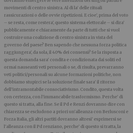
dovranno emergere le vere intenzioni dei singoli partiti e
movimenti di centro sinistra. Al di la’ delle rituali
rassicurazioni o delle ovvie ripetizioni. E cioe’, prima del voto
– se resta, come restera’, questo sistema elettorale – si dira’
pubblicamente e chiaramente da parte di tutti che si vuol
costruire una coalizione di centro sinistra in vista del
governo del paese? Ben sapendo che nessuna forza politica
raggiungera’, da sola, il 40% dei consensi? Se la risposta a
questa domanda sara’ condita e condizionata dai soliti ed
ormai nauseanti veti personali o se, di risulta, prevarranno
veti politici/personali su alcune formazioni politiche, non
dobbiamo stupirci se la soluzione finale sara’ il ritorno
dell’intramontabile consociativismo. Condito, questa volta
con certezza, con l’immancabile trasformismo. Perche’ di
questo si tratta, alla fine. Se il Pd e Renzi dovranno dire con
chiarezza se escludono a priori un’alleanza con Berlusconi e
Forza Italia, gli altri partiti dovranno altresi’ esprimersi se
l’alleanza con il Pd renziano, perche’ di questo si tratta, la