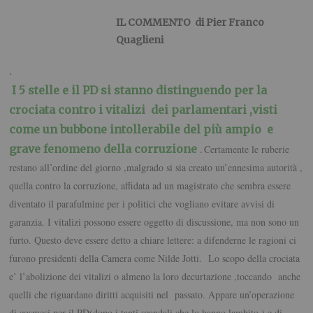
IL COMMENTO di Pier Franco
Quaglieni
.
I 5 stelle e il PD si stanno distinguendo per la
crociata contro i vitalizi dei parlamentari ,visti
come un bubbone intollerabile del più ampio e
grave fenomeno della corruzione
Certamente le ruberie
.
restano all’ordine del giorno ,malgrado si sia creato un’ennesima autorità ,
quella contro la corruzione, affidata ad un magistrato che sembra essere
diventato il parafulmine per i politici che vogliano evitare avvisi di
garanzia. I vitalizi possono essere oggetto di discussione, ma non sono un
furto. Questo deve essere detto a chiare lettere: a difenderne le ragioni ci
furono presidenti della Camera come Nilde Jotti. Lo scopo della crociata
e’ l’abolizione dei vitalizi o almeno la loro decurtazione ,toccando anche
quelli che riguardano diritti acquisiti nel passato. Appare un’operazione
di cosmesi per il PD(dopo i tanti scandali che lo hanno lambito ) e di