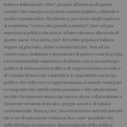
tedesco italianizzato. Ma e’ proprio all’interno di questa
cornice che emerge un grande assente politico, culturale e
anche organizzativo. Mi riferisco, per uscire dagli equivoci,
al cosiddetto “centro che guarda a sinistra”. Cioe’ ad una
esperienza politica che non e’ affatto estranea alla storia di
questo paese. Una sorta, cioe’ di Partito popolare italiano
seppur aggiornato, rivisto e modernizzato. Non ad un
centro vago, indistinto e puramente di potere come la grigia
e incommentabile esperienza di Alfano e soci, ma un luogo
politico di elaborazione politica, di rappresentanza sociale e
di crescita democratica autentica. E, soprattutto, un luogo
politico che ridia voce e rappresentanza ai mondo variegato
e composito del cattolicesimo popolare e del cattolicesimo
sociale. Ovviamente senza riproporre alcun collateralismo o
rinnovate versioni clericali o, peggio ancora, di natura
confessionale. Manca, cioe’, una formazione autenticamente
laica ma di ispirazione cristiana. Ma com’e’ possibile che
nella fioritura scomposta e disorganizzata della politica