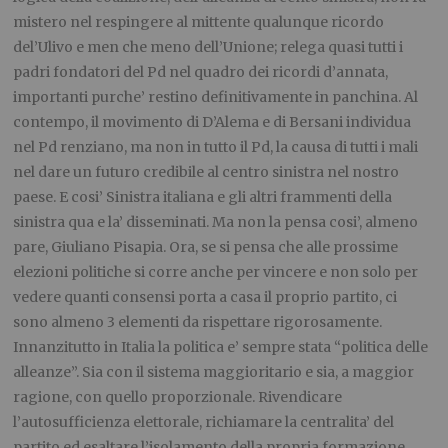
mistero nel respingere al mittente qualunque ricordo
del’Ulivo e men che meno dell’Unione; relega quasi tutti i
padri fondatori del Pd nel quadro dei ricordi d’annata,
importanti purche’ restino definitivamente in panchina. Al
contempo, il movimento di D’Alema e di Bersani individua
nel Pd renziano, ma non in tutto il Pd, la causa di tutti i mali
nel dare un futuro credibile al centro sinistra nel nostro
paese. E cosi’ Sinistra italiana e gli altri frammenti della
sinistra qua e la’ disseminati. Ma non la pensa cosi’, almeno
pare, Giuliano Pisapia. Ora, se si pensa che alle prossime
elezioni politiche si corre anche per vincere e non solo per
vedere quanti consensi porta a casa il proprio partito, ci
sono almeno 3 elementi da rispettare rigorosamente.
Innanzitutto in Italia la politica e’ sempre stata “politica delle
alleanze”. Sia con il sistema maggioritario e sia, a maggior
ragione, con quello proporzionale. Rivendicare
l’autosufficienza elettorale, richiamare la centralita’ del
partito ed esaltare l’isolamento della propria formazione