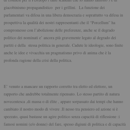
giacobinismo propagandistico per i grillini. La funzione dei
parlamentari va difesa in una libera democrazia e soprattutto va difesa in
prospettiva la qualità dei nostri rappresentanti che il “Porcellum” ha
compromesso con l’abolizione delle preferenze, anche se il degrado
politico dei nominati e’ ancora più gravemente legato al degrado dei
partiti e della stessa politica in generale. Cadute le ideologie, sono finite
anche le idee e vivacchia un pragmatismo privo di anima che è la
profonda ragione della crisi della politica.
E’ venuto a mancare un rapporto corretto tra eletto ed elettore, un
rapporto che andrebbe totalmente ripensato. Lo stesso partito di natura
novecentesca ,di massa o di élite , appare sorpassato dai tempi che hanno
cambiato il nostro modo di vivere .Il nesso tra pensiero ed azione si è
spezzato, quasi bastasse un agire politico senza capacità di riflessione :i
famosi uomini (e/o donne) del fare, spesso digiuni di politica e di capacità