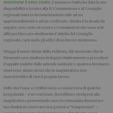
essersene è reso conto
. L’assessore Saitta ha dato la sua
disponibilità a fornire alla IV Commissione e al Consiglio
regionale tutta la documentazione utile ad un
approfondimento e ad un confronto. Questa è la strada da
seguire, non certo ricorrere a Commissioni che sono solo
alibi per bloccare sterilmente l’attività del Consiglio
regionale, caricando gli uffici di un lavoro mostruoso
Sfugge il senso stesso della richiesta, dal momento che in
Piemonte non risultano indagini relativamente a procedure
d’appalto indette dalle aziende sanitarie e, qualora dovessero
essercene, siamo sicuri che la magistratura non
mancherebbe di fare il proprio lavoro.
Delle due l’una: o i Grillini sono a conoscenza di qualche
irregolarità – e se così fosse, dovrebbero rivolgersi alla
magistratura presentando una circostanziata denuncia e
non limitarsi a invocare una generica “trasparenza” –