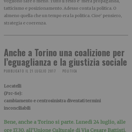
vogliono fare o meno. Tutto il resto e’ mera propaganda,
tatticismo e posizionamento. Adesso conta la politica. O
almeno quella che un tempo era la politica. Cioe’ pensiero,
strategia e coerenza.
Anche a Torino una coalizione per
l’eguaglianza e la giustizia sociale
PUBBLICATO IL
21 LUGLIO 2017
POLITICA
Locatelli
(Prc-Se):
cambiamento e centrosinistra diventati termini
inconciliabili
Bene, anche a Torino si parte. Lunedì 24 luglio, alle
ore 17,30, all’Unione Culturale di Via Cesare Battisti,