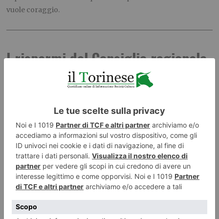
vuole coraggio.
I risparmi del Consiglio regionale
PUBBLICATO IL
25 LUGLIO 2017
POLITICA
Con un
avanzo di esercizio di 11 milioni di euro, dei quali 2,5
disponibili, il Consiglio regionale del Piemonte ha approvato il
Rendiconto generale per l’esercizio finanziario 2016 con 32
voti favorevoli e 10 non votanti (M5s e Msn)
.
Come ha sottolineato
Mauro Laus
nel suo intervento il presidente
, “abbiamo portato il costo del
Consiglio dai 68 milioni di euro del 2012, agli attuali 48 milioni. Il costo di
funzionamento dei Gruppi consiliari, poi, è passato da oltre 2 milioni di euro
a circa 175mila. Per questo risultato non posso che ringraziare l’Aula e tutti i