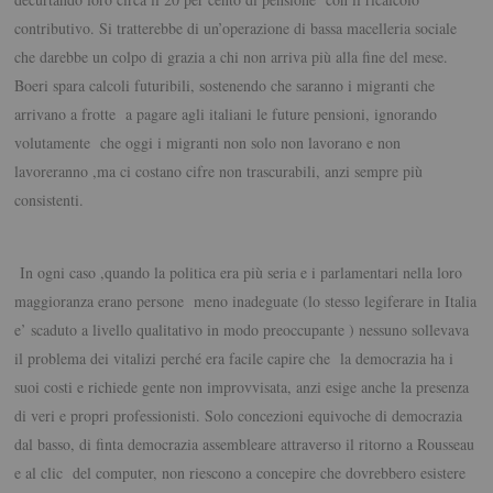
contributivo. Si tratterebbe di un’operazione di bassa macelleria sociale
che darebbe un colpo di grazia a chi non arriva più alla fine del mese.
Boeri spara calcoli futuribili, sostenendo che saranno i migranti che
arrivano a frotte a pagare agli italiani le future pensioni, ignorando
volutamente che oggi i migranti non solo non lavorano e non
lavoreranno ,ma ci costano cifre non trascurabili, anzi sempre più
consistenti.
In ogni caso ,quando la politica era più seria e i parlamentari nella loro
maggioranza erano persone meno inadeguate (lo stesso legiferare in Italia
e’ scaduto a livello qualitativo in modo preoccupante ) nessuno sollevava
il problema dei vitalizi perché era facile capire che la democrazia ha i
suoi costi e richiede gente non improvvisata, anzi esige anche la presenza
di veri e propri professionisti. Solo concezioni equivoche di democrazia
dal basso, di finta democrazia assembleare attraverso il ritorno a Rousseau
e al clic del computer, non riescono a concepire che dovrebbero esistere