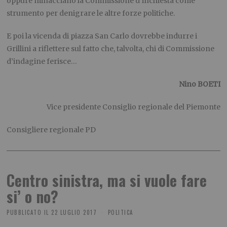
oppure minacciano la Commissione d’inchiesta come
strumento per denigrare le altre forze politiche.
E poi la vicenda di piazza San Carlo dovrebbe indurre i
Grillini a riflettere sul fatto che, talvolta, chi di Commissione
d’indagine ferisce…
Nino BOETI
Vice presidente Consiglio regionale del Piemonte
Consigliere regionale PD
Centro sinistra, ma si vuole fare
si’ o no?
PUBBLICATO IL
22 LUGLIO 2017
POLITICA