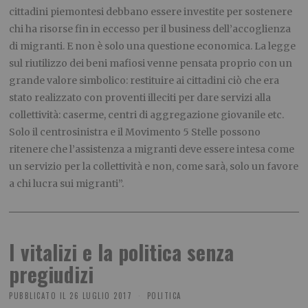
cittadini piemontesi debbano essere investite per sostenere
chi ha risorse fin in eccesso per il business dell’accoglienza
di migranti. E non è solo una questione economica. La legge
sul riutilizzo dei beni mafiosi venne pensata proprio con un
grande valore simbolico: restituire ai cittadini ciò che era
stato realizzato con proventi illeciti per dare servizi alla
collettività: caserme, centri di aggregazione giovanile etc.
Solo il centrosinistra e il Movimento 5 Stelle possono
ritenere che l’assistenza a migranti deve essere intesa come
un servizio per la collettività e non, come sarà, solo un favore
a chi lucra sui migranti”.
I vitalizi e la politica senza
pregiudizi
PUBBLICATO IL
26 LUGLIO 2017
POLITICA