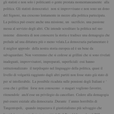
gli statisti e non solo i politicanti o gente prestata momentaneamente alla
politica. Gli statisti democratici non si improvvisano e non sono un dono
del Signore, ma crescono lentamente in mezzo alla politica partecipata.
La politica può essere anche una missione, un sacrificio, una passione
messa al servizio degli altri. Chi intende screditare la politica nel suo
insieme dimostra di non conoscere la storia e tradisce una demagogia che
prelude ad una dittatura più o meno velata.La democrazia parlamentare è
il miglior approdo della nostra storia europea ed è un bene da
salvaguardare. Non vorremmo che si cedesse ai grillini che si sono rivelati
inadeguati, improvvisatori, impreparati, superficiali: essi hanno
istituzionalizzato il turpiloquio nel linguaggio della politica, quasi il
livello di volgarità raggiunto dagli altri partiti non fosse stato già stato di
per sé intollerabile. La possibile ricaduta sulle pensioni degli Italiani e ‘
cosa che i grillini forse non conoscono o magari vogliono favorire,
ritenendole anch’esse un privilegio da cancellare. Cedere alla demagogia
può essere esiziale alla democrazia .Durante l’annus horribilis di
Tangentopoli, quando impazzava il giustizialismo più selvaggio che