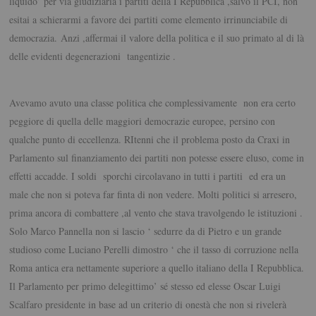
liquido’ per via giudiziaria i partiti della I Repubblica ,salvo il PCI, non
esitai a schierarmi a favore dei partiti come elemento irrinunciabile di
democrazia. Anzi ,affermai il valore della politica e il suo primato al di là
delle evidenti degenerazioni tangentizie .
Avevamo avuto una classe politica che complessivamente non era certo
peggiore di quella delle maggiori democrazie europee, persino con
qualche punto di eccellenza. RItenni che il problema posto da Craxi in
Parlamento sul finanziamento dei partiti non potesse essere eluso, come in
effetti accadde. I soldi sporchi circolavano in tutti i partiti ed era un
male che non si poteva far finta di non vedere. Molti politici si arresero,
prima ancora di combattere ,al vento che stava travolgendo le istituzioni .
Solo Marco Pannella non si lascio ‘ sedurre da di Pietro e un grande
studioso come Luciano Perelli dimostro ‘ che il tasso di corruzione nella
Roma antica era nettamente superiore a quello italiano della I Repubblica.
Il Parlamento per primo delegittimo’ sé stesso ed elesse Oscar Luigi
Scalfaro presidente in base ad un criterio di onestà che non si rivelerà