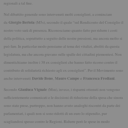
regionali a tal fine.
Nel dibattito generale sono intervenuti molti consiglieri, a cominciare
Giorgio Bertola
da
(M5s), secondo il quale “sul Rendiconto del Consiglio il
nostro voto sarà di presenza. Riconosciamo quanto fatto per ridurre i costi
della politica, soprattutto a seguito delle nostre pressioni, ma ancora molto si
può fare. In particolar modo pensiamo al tema dei vitalizi, aboliti da questa
legislatura, ma che ancora gravano sulle spalle dei cittadini piemontesi. Non
dimentichiamo inoltre i 38 ex consiglieri che hanno fatto ricorso contro il
contributo di solidarietà richiesto agli ex consiglieri”. Per il Movimento sono
Davide Bono
Mauro Campo
Francesca Frediani
anche intervenuti
,
e
.
Gianluca Vignale
Secondo
(Msn), invece, i risparmi ottenuti non vengono
sufficientemente comunicati e le decisioni di riduzione della spesa che sinora
sono state prese, purtroppo, non hanno avuto analoghi riscontri da parte dei
parlamentari, i quali non si sono ridotti di un euro lo stipendio, pur
scagliandosi spesso contro le Regioni. Ridurre però le spese in modo