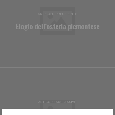
ARTICOLO PRECEDENTE
Elogio dell’osteria piemontese
ARTICOLO SUCCESSIVO
Auto si schianta contro il