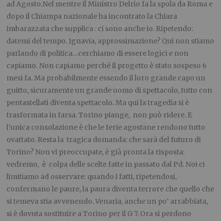
ad Agosto.Nel mentre il Ministro Delrio fa la spola da Roma e
dopo il Chiampa nazionale ha incontrato la Chiara
imbarazzata che supplica : ci sono anche io. Ripetendo:
datemi del tempo. Ignavia, approssimazione? Qui non stiamo
parlando di politica…cerchiamo di essere logici e non
capiamo. Non capiamo perché il progetto è stato sospeso 6
mesi fa. Ma probabilmente essendo il loro grande capo un
guitto, sicuramente un grande uomo di spettacolo, tutto con
pentastellati diventa spettacolo. Ma qui la tragedia si è
trasformata in farsa. Torino piange, non può ridere. E
l’unica consolazione è che le ferie agostane rendono tutto
ovattato. Resta la tragica domanda: che sarà del futuro di
Torino? Non vi preoccupate, è già pronta la risposta:
vedremo, è colpa delle scelte fatte in passato dal Pd. Noi ci
limitiamo ad osservare: quando i fatti, ripetendosi,
confermano le paure, la paura diventa terrore che quello che
si temeva stia avvenendo. Venaria, anche un po’ arrabbiata,
si è dovuta sostituire a Torino per il G 7. Ora si perdono