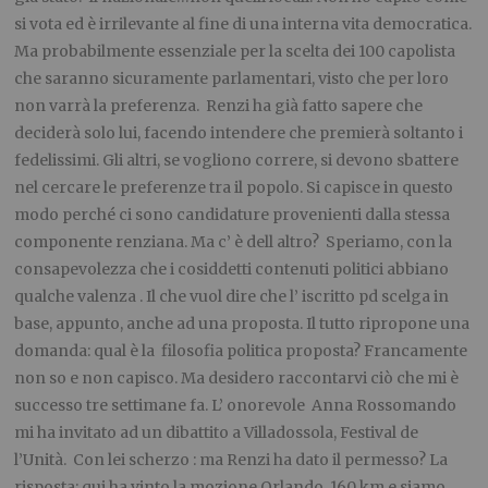
si vota ed è irrilevante al fine di una interna vita democratica.
Ma probabilmente essenziale per la scelta dei 100 capolista
che saranno sicuramente parlamentari, visto che per loro
non varrà la preferenza. Renzi ha già fatto sapere che
deciderà solo lui, facendo intendere che premierà soltanto i
fedelissimi. Gli altri, se vogliono correre, si devono sbattere
nel cercare le preferenze tra il popolo. Si capisce in questo
modo perché ci sono candidature provenienti dalla stessa
componente renziana. Ma c’ è dell altro? Speriamo, con la
consapevolezza che i cosiddetti contenuti politici abbiano
qualche valenza . Il che vuol dire che l’ iscritto pd scelga in
base, appunto, anche ad una proposta. Il tutto ripropone una
domanda: qual è la filosofia politica proposta? Francamente
non so e non capisco. Ma desidero raccontarvi ciò che mi è
successo tre settimane fa. L’ onorevole Anna Rossomando
mi ha invitato ad un dibattito a Villadossola, Festival de
l’Unità. Con lei scherzo : ma Renzi ha dato il permesso? La
risposta: qui ha vinto la mozione Orlando. 160 km e siamo