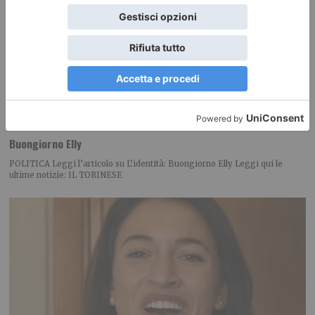
Buongiorno Elly
POLITICA Leggi l’articolo su L’identità: Buongiorno Elly Leggi qui le
ultime notizie: IL TORINESE