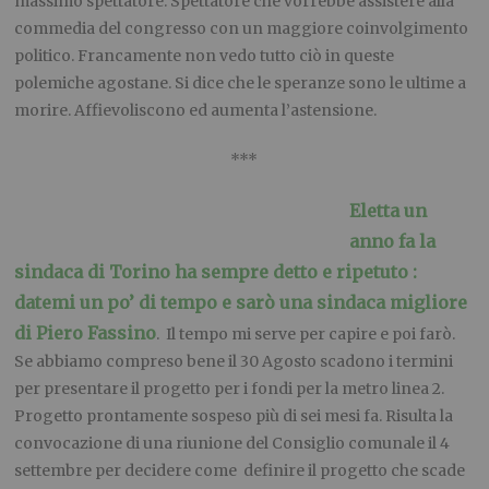
massimo spettatore. Spettatore che vorrebbe assistere alla
commedia del congresso con un maggiore coinvolgimento
politico. Francamente non vedo tutto ciò in queste
polemiche agostane. Si dice che le speranze sono le ultime a
morire. Affievoliscono ed aumenta l’astensione.
***
Eletta un
anno fa la
sindaca di Torino ha sempre detto e ripetuto :
datemi un po’ di tempo e sarò una sindaca migliore
di Piero Fassino
. Il tempo mi serve per capire e poi farò.
Se abbiamo compreso bene il 30 Agosto scadono i termini
per presentare il progetto per i fondi per la metro linea 2.
Progetto prontamente sospeso più di sei mesi fa. Risulta la
convocazione di una riunione del Consiglio comunale il 4
settembre per decidere come definire il progetto che scade