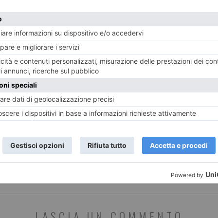
7 AGOSTO 2026
6 AGO
Challenge Stellina tra Susa e
Arge
Mompantero
l’azz
ST RECENTI
LASCIA UN COMMENTO