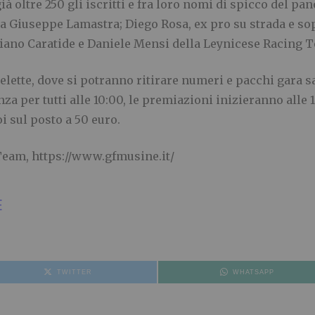
à oltre 250 gli iscritti e fra loro nomi di spicco del p
da Giuseppe Lamastra; Diego Rosa, ex pro su strada e so
iano Caratide e Daniele Mensi della Leynicese Racing 
ette, dove si potranno ritirare numeri e pacchi gara sab
nza per tutti alle 10:00, le premiazioni inizieranno alle 
oi sul posto a 50 euro.
Team, https://www.gfmusine.it/
E
TWITTER
WHATSAPP