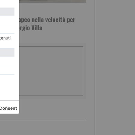
STO 2026
nto europeo nella velocità per
urro Giorgio Villa