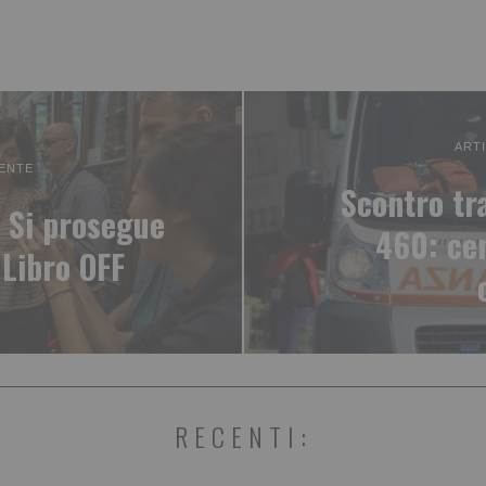
ART
ENTE
Scontro tr
” Si prosegue
460: cen
 Libro OFF
RECENTI: