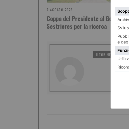
7 AGOSTO 2026
Coppa del Presidente al Golf Club
Sestrieres per la ricerca
ILTORINESE
PO