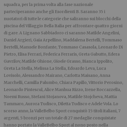
squadra, per la prima volta alla fase nazionale
parteciperanno anche gli Esordienti B. Saranno 35 i
nuotatori di tutte le categorie che saliranno sui blocchi della
piscina del Villaggio Bella Italia per affrontare quattro giorni
di gare. A Lignano Sabbiadoro ci saranno Matilde Angelini,
Daniel Argieri, Gaia Arpellino, Maddalena Bertelli, Tommaso
Bertelli, Manuele Bonfante, Tommaso Casasola, Leonardo Di
Pietro, Elisa Ferrari, Federica Ferraris, Greta Gabutto, Edera
Gavrilov, Matilde Ghione, Gioele Grasso, Bianca Ippolito,
Greta La Stella, Melissa La Stella, Edoardo Leva, Luca
Lovisolo, Alessandro Mairano, Carlotta Maisano, Anna
Marchelli, Camilla Palumbo, Chiara Papillo, Vittorio Perosino,
Leonardo Pintescul, Alice Manhua Rizzo, Irene Roccazzella,
Noemi Russo, Stefani Stojanova, Matilde Stojcheva, Mattia
Tammaro, Aurora Tudisco, Diletta Tudisco e Adele Vola. Lo
scorso anno, la ValleBelbo Sport conquistò 15 titoli italiani, 7
argenti, 5 bronzi per un totale di 27 medaglie conquistate
hanno portato la ValleBelbo Sport al nono posto nella