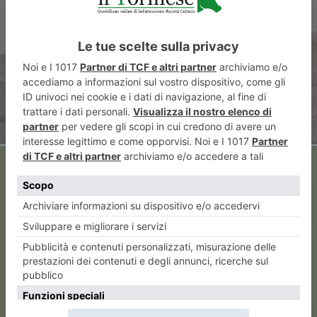
La Via di Annibale 2026
ARTICOLO SUCCESSIVO
Buongiorno, grazie, scusa. La
cortesia sta bene su tutto