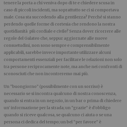
tenere la porta a chi veniva dopo di te e chiedere scusa in
caso di piccoli incidenti, ma soprattutto se ci si comportava
male. Cosa sta succedendo alla gentilezza? Perché si stanno
perdendo quelle forme di cortesia che rendono la nostra
quotidianità più cordiale e civile? Senza dover ricorrere alle
regole del Galateo che, seppur aggiornate alle nuove
consuetudini, non sono sempre e comprensibilmente
applicabili, sarebbe invece importante utilizzare alcuni
comportamenti essenziali per facilitare le relazioni non solo
tra persone reciprocamente note, ma anche nei confronti di
sconosciuti che non incontreremo mai più.
Un “buongiorno” (possibilmente con un sorriso) è
necessario se si incontra qualcuno di nostra conoscenza,
quando si entra in un negozio, in un bar o prima di chiedere
un’ informazione per la strada; un “grazie” è d’obbligo
quando si riceve qualcosa, se qualcuno ci aiuta o se una
persona ci dedica del tempo; un bel “per favore” è