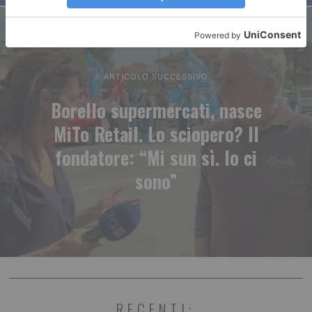
ARTICOLO SUCCESSIVO
Borello supermercati, nasce
MiTo Retail. Lo sciopero? Il
fondatore: “Mi sun sì. Io ci
sono”
RECENTI: