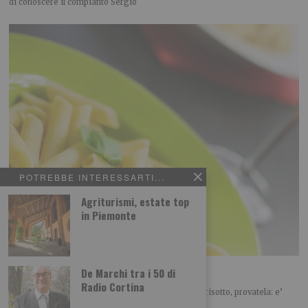
di conoscere il compianto Sergio
POTREBBE INTERESSARTI...
Agriturismi, estate top
in Piemonte
Pasta risottata alla mediterranea
De Marchi tra i 50 di
Radio Cortina
Avete letto bene, e’ una pasta ma… cuoce come un risotto, provatela: e’
proprio appetitosa!