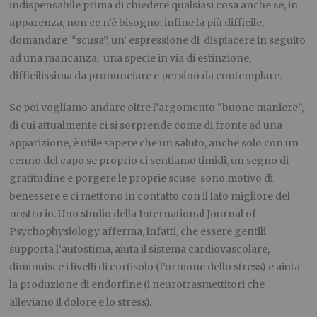
indispensabile prima di chiedere qualsiasi cosa anche se, in
apparenza, non ce n’è bisogno; infine la più difficile,
domandare “scusa”, un’ espressione di dispiacere in seguito
ad una mancanza, una specie in via di estinzione,
difficilissima da pronunciare e persino da contemplare.
Se poi vogliamo andare oltre l’argomento “buone maniere”,
di cui attualmente ci si sorprende come di fronte ad una
apparizione, è utile sapere che un saluto, anche solo con un
cenno del capo se proprio ci sentiamo timidi, un segno di
gratitudine e porgere le proprie scuse sono motivo di
benessere e ci mettono in contatto con il lato migliore del
nostro io. Uno studio della
International Journal of
Psychophysiology
afferma, infatti, che essere gentili
supporta l’autostima, aiuta il sistema cardiovascolare,
diminuisce i livelli di cortisolo (l’ormone dello stress) e aiuta
la produzione di endorfine (i neurotrasmettitori che
alleviano il dolore e lo stress).