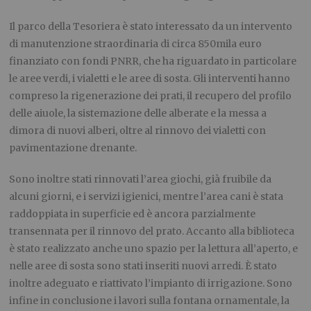
Il parco della Tesoriera è stato interessato da un intervento
di manutenzione straordinaria di circa 850mila euro
finanziato con fondi PNRR, che ha riguardato in particolare
le aree verdi, i vialetti e le aree di sosta. Gli interventi hanno
compreso la rigenerazione dei prati, il recupero del profilo
delle aiuole, la sistemazione delle alberate e la messa a
dimora di nuovi alberi, oltre al rinnovo dei vialetti con
pavimentazione drenante.
Sono inoltre stati rinnovati l’area giochi, già fruibile da
alcuni giorni, e i servizi igienici, mentre l’area cani è stata
raddoppiata in superficie ed è ancora parzialmente
transennata per il rinnovo del prato. Accanto alla biblioteca
è stato realizzato anche uno spazio per la lettura all’aperto, e
nelle aree di sosta sono stati inseriti nuovi arredi. È stato
inoltre adeguato e riattivato l’impianto di irrigazione. Sono
infine in conclusione i lavori sulla fontana ornamentale, la