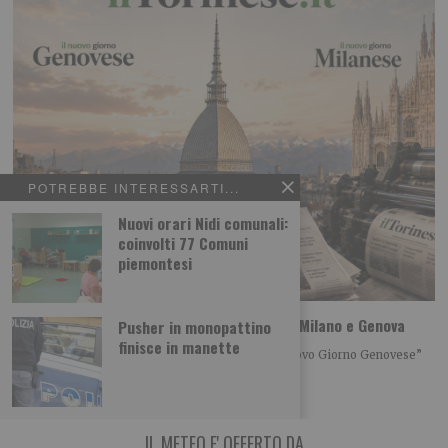
POTREBBE INTERESSARTI...
Nuovi orari Nidi comunali:
coinvolti 77 Comuni
piemontesi
Più informazione online: il Torinese apre a Milano e Genova
Pusher in monopattino
finisce in manette
Da settembre “Il Nuovo Giorno Milanese” e “Il Nuovo Giorno Genovese”
L’informazione si amplia, mantenendo lo
IL METEO E' OFFERTO DA