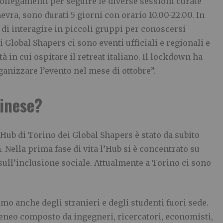
collegamenti per seguire le diverse sessioni curate
evra, sono durati 5 giorni con orario 10.00-22.00. In
 di interagire in piccoli gruppi per conoscersi
 Global Shapers ci sono eventi ufficiali e regionali e
à in cui ospitare il retreat italiano. Il lockdown ha
anizzare l’evento nel mese di ottobre”.
rinese?
l’Hub di Torino dei Global Shapers è stato da subito
 Nella prima fase di vita l’Hub si è concentrato su
sull’inclusione sociale. Attualmente a Torino ci sono
mo anche degli stranieri e degli studenti fuori sede.
eneo composto da ingegneri, ricercatori, economisti,