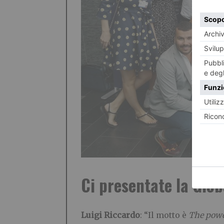
Ci presentate la Gl
Luigi Riccardo
: “Il motto è
The powe