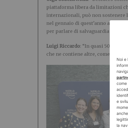
piattaforma libera da limitazioni c
internazionali, può non sostenere l
nel gennaio di quest’anno a Davos
per parlare di salvaguardia ambient
Luigi Riccardo
: “In quasi 50 anni d
che ne contiene altre, come ad ese