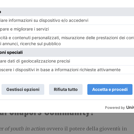
obal Shapers Community?
r of youth in action
ovvero il potere della gioventù in