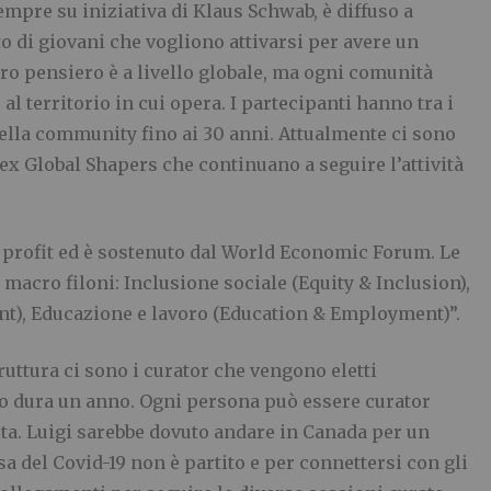
empre su iniziativa di Klaus Schwab, è diffuso a
o di giovani che vogliono attivarsi per avere un
ro pensiero è a livello globale, ma ogni comunità
al territorio in cui opera. I partecipanti hanno tra i
nella community fino ai 30 anni. Attualmente ci sono
ex Global Shapers che continuano a seguire l’attività
o profit ed è sostenuto dal World Economic Forum. Le
e macro filoni: Inclusione sociale (Equity & Inclusion),
nt), Educazione e lavoro (Education & Employment)”.
struttura ci sono i curator che vengono eletti
o dura un anno. Ogni persona può essere curator
vita. Luigi sarebbe dovuto andare in Canada per un
usa del Covid-19 non è partito e per connettersi con gli