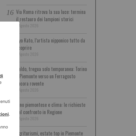
Via Roma ritrova la sua luce: termina
il restauro dei lampioni storici
7 Agosto 2026
Ryo Kato, l’artista nipponico tutto da
scoprire
7 Agosto 2026
Caldo, tregua solo temporanea: Torino
e Piemonte verso un Ferragosto
ancora rovente
7 Agosto 2026
Vino piemontese e clima: le richieste
dal confronto in Regione
7 Agosto 2026
Agriturismi, estate top in Piemonte