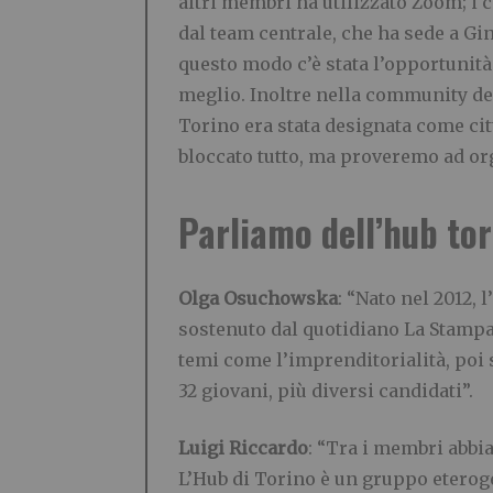
altri membri ha utilizzato Zoom; i 
dal team centrale, che ha sede a Gin
questo modo c’è stata l’opportunità
meglio. Inoltre nella community dei
Torino era stata designata come citt
bloccato tutto, ma proveremo ad org
Parliamo dell’hub to
Olga Osuchowska
: “Nato nel 2012, 
sostenuto dal quotidiano La Stampa.
temi come l’imprenditorialità, poi 
32 giovani, più diversi candidati”.
Luigi Riccardo
: “Tra i membri abbia
L’Hub di Torino è un gruppo eterog