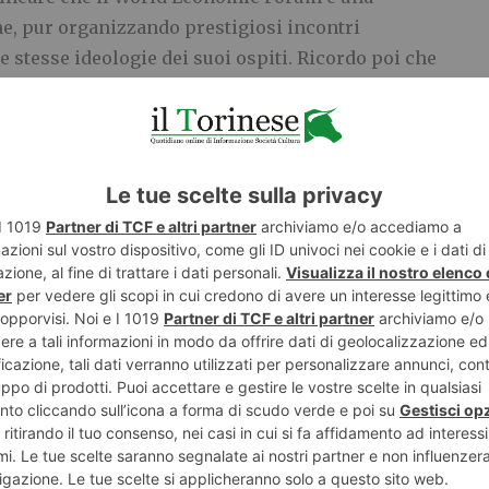
he, pur organizzando prestigiosi incontri
e stesse ideologie dei suoi ospiti. Ricordo poi che
 si sono incontrati Donald Trump e Greta Thunberg
ale”.
i attività il WEF si è configurato come una comunità
mpio Young Global Leaders e Global Shapers”.