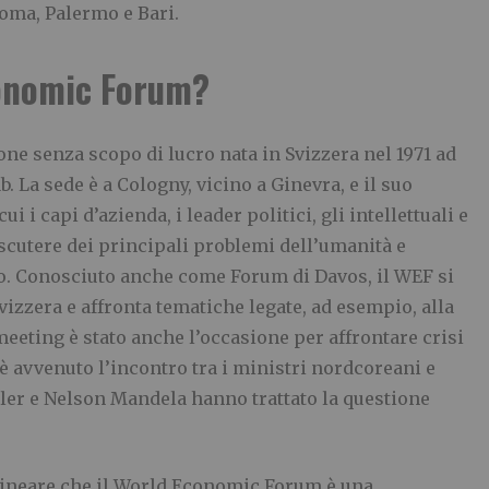
Roma, Palermo e Bari.
conomic Forum?
one senza scopo di lucro nata in Svizzera nel 1971 ad
 La sede è a Cologny, vicino a Ginevra, e il suo
i capi d’azienda, i leader politici, gli intellettuali e
iscutere dei principali problemi dell’umanità e
go. Conosciuto anche come Forum di Davos, il WEF si
vizzera e affronta tematiche legate, ad esempio, alla
 meeting è stato anche l’occasione per affrontare crisi
 è avvenuto l’incontro tra i ministri nordcoreani e
Kler e Nelson Mandela hanno trattato la questione
olineare che il World Economic Forum è una