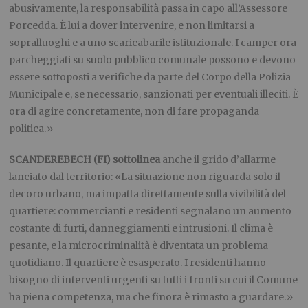
abusivamente, la responsabilità passa in capo all’Assessore
Porcedda. È lui a dover intervenire, e non limitarsi a
sopralluoghi e a uno scaricabarile istituzionale. I camper ora
parcheggiati su suolo pubblico comunale possono e devono
essere sottoposti a verifiche da parte del Corpo della Polizia
Municipale e, se necessario, sanzionati per eventuali illeciti. È
ora di agire concretamente, non di fare propaganda
politica.»
SCANDEREBECH (FI) sottolinea
anche il grido d’allarme
lanciato dal territorio: «La situazione non riguarda solo il
decoro urbano, ma impatta direttamente sulla vivibilità del
quartiere: commercianti e residenti segnalano un aumento
costante di furti, danneggiamenti e intrusioni. Il clima è
pesante, e la microcriminalità è diventata un problema
quotidiano. Il quartiere è esasperato. I residenti hanno
bisogno di interventi urgenti su tutti i fronti su cui il Comune
ha piena competenza, ma che finora è rimasto a guardare.»