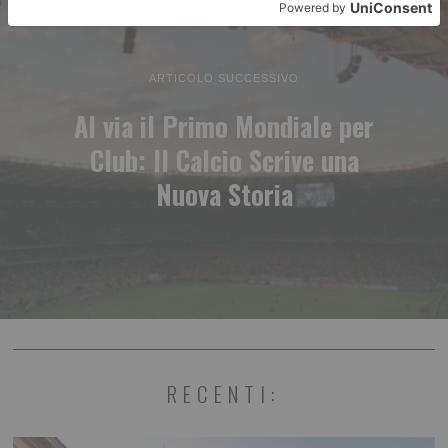
ARTICOLO SUCCESSIVO
Al via il Primo Mondiale per
Club: Il Calcio Scrive una
Nuova Storia
RECENTI: