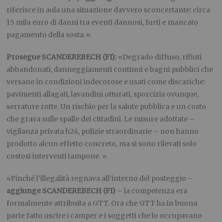
riferisce in aula una situazione davvero sconcertante: circa
15 mila euro di danni tra eventi dannosi, furti e mancato
pagamento della sosta.».
Prosegue SCANDEREBECH (FI):
«Degrado diffuso, rifiuti
abbandonati, danneggiamenti continui e bagni pubblici che
versano in condizioni indecorose e usati come discariche:
pavimenti allagati, lavandini otturati, sporcizia ovunque,
serrature rotte. Un rischio per la salute pubblica e un costo
che grava sulle spalle dei cittadini. Le misure adottate –
vigilanza privata h24, pulizie straordinarie – non hanno
prodotto alcun effetto concreto, ma si sono rilevati solo
costosi interventi tampone. »
«Finché l’illegalità regnava all’interno del posteggio –
aggiunge SCANDEREBECH (FI)
– la competenza era
formalmente attribuita a GTT. Ora che GTT ha in buona
parte fatto uscire i camper e i soggetti che lo occupavano