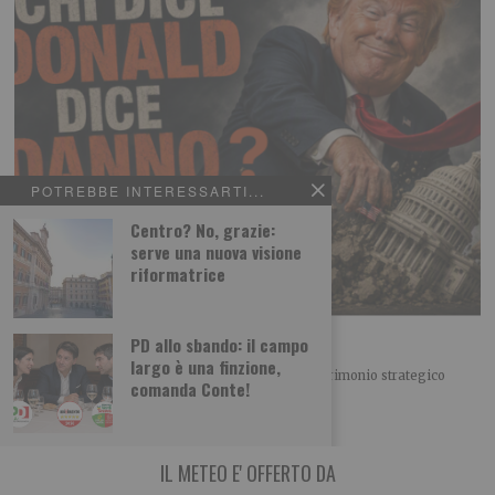
POTREBBE INTERESSARTI...
Centro? No, grazie:
serve una nuova visione
riformatrice
Chi dice Donald dice Danno?
PD allo sbando: il campo
largo è una finzione,
IL PUNTASPILLI di Luca Martina Il principale patrimonio strategico
comanda Conte!
degli Stati Uniti non sono certo
IL METEO E' OFFERTO DA