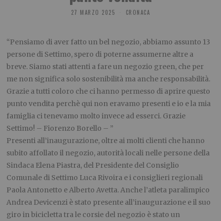
27 MARZO 2025
CRONACA
“Pensiamo di aver fatto un bel negozio, abbiamo assunto 13
persone di Settimo, spero di poterne assumerne altre a
breve. Siamo stati attenti a fare un negozio green, che per
me non significa solo sostenibilità ma anche responsabilità.
Grazie a tutti coloro che ci hanno permesso di aprire questo
punto vendita perchè qui non eravamo presenti e io e la mia
famiglia ci tenevamo molto invece ad esserci. Grazie
Settimo! – Fiorenzo Borello – ”
Presenti all’inaugurazione, oltre ai molti clienti che hanno
subito affollato il negozio, autorità locali nelle persone della
Sindaca Elena Piastra, del Presidente del Consiglio
Comunale di Settimo Luca Rivoira e i consiglieri regionali
Paola Antonetto e Alberto Avetta. Anche l’atleta paralimpico
Andrea Devicenzi è stato presente all’inaugurazione e il suo
giro in bicicletta tra le corsie del negozio è stato un