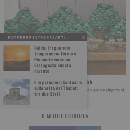
POTREBBE INTERESSARTI...
Caldo, tregua solo
temporanea: Torino e
Piemonte verso un
Ferragosto ancora
rovente
Spaccio: la polizia sequestra 33 kg di hashish
È in pericolo il Santuario
sulla vetta del Thabor,
La Polizia di Stato ha arrestato, nei giorni scorsi nel quartiere Lingotto di
tra due Stati
Torino, un 24enne
IL METEO E' OFFERTO DA