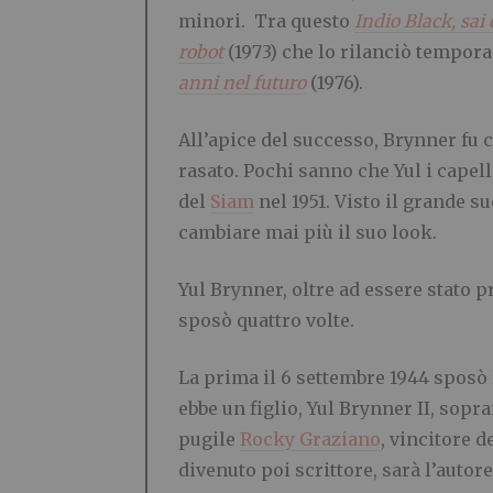
minori. Tra questo
Indio Black, sai 
robot
(1973) che lo rilanciò tempo
anni nel futuro
(1976).
All’apice del successo, Brynner fu
rasato. Pochi sanno che Yul i capell
del
Siam
nel 1951. Visto il grande s
cambiare mai più il suo look.
Yul Brynner, oltre ad essere stato p
sposò quattro volte.
La prima il 6 settembre 1944 sposò 
ebbe un figlio, Yul Brynner II, sop
pugile
Rocky Graziano
, vincitore d
divenuto poi scrittore, sarà l’autore