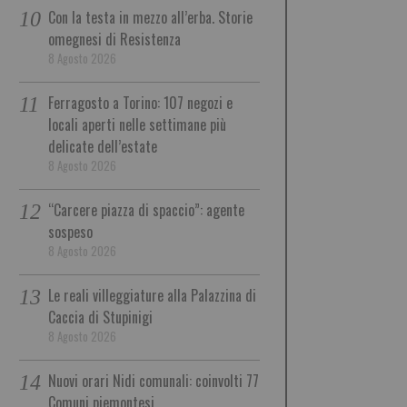
Con la testa in mezzo all’erba. Storie
omegnesi di Resistenza
8 Agosto 2026
Ferragosto a Torino: 107 negozi e
locali aperti nelle settimane più
delicate dell’estate
8 Agosto 2026
“Carcere piazza di spaccio”: agente
sospeso
8 Agosto 2026
Le reali villeggiature alla Palazzina di
Caccia di Stupinigi
8 Agosto 2026
Nuovi orari Nidi comunali: coinvolti 77
Comuni piemontesi