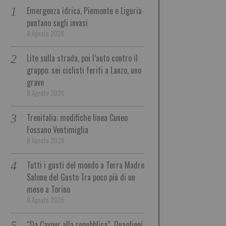
Emergenza idrica, Piemonte e Liguria
puntano sugli invasi
8 Agosto 2026
Lite sulla strada, poi l’auto contro il
gruppo: sei ciclisti feriti a Lanzo, uno
grave
8 Agosto 2026
Trenitalia: modifiche linea Cuneo
Fossano Ventimiglia
8 Agosto 2026
Tutti i gusti del mondo a Terra Madre
Salone del Gusto Tra poco più di un
mese a Torino
8 Agosto 2026
“Da Cavour alla repubblica”, Quaglieni