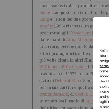
successo teatrale, i produttori cin
Zanuck
acquisirono i diritti della p
Lang
e i ruoli dei due protagonisti
re ed io
(1956) riscosse un grande su
procurandogli l’
Oscar per la migli
dalle mani di
Anna Magnani
, Brynn
un errore, perché non lo darò indiet
attori protagonisti, sulle note di
Sh
più volte citata in altri film, com
Williams
e
Billy Crystal
. Il film is
trasmessa nel 1972, in cui Brynner
stato di
Deborah Kerr
. Sempre nel 
per la sua carriera: quello del crud
comandamenti
, di
Cecil B. DeMille
,
interpretava il ruolo di
Mosè
. Bryn
definitiva consacrazione nel panor