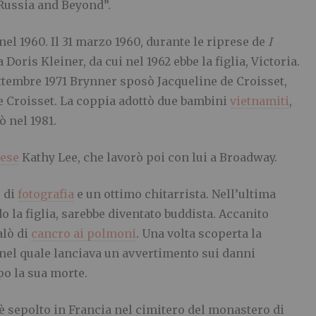
Russia and Beyond”.
el 1960. Il 31 marzo 1960, durante le riprese de
I
 Doris Kleiner, da cui nel 1962 ebbe la figlia, Victoria.
settembre 1971 Brynner sposò Jacqueline de Croisset,
e Croisset. La coppia adottò due bambini
vietnamiti
,
ò nel 1981.
ese
Kathy Lee, che lavorò poi con lui a Broadway.
 di
fotografia
e un ottimo chitarrista. Nell’ultima
o la figlia, sarebbe diventato buddista. Accanito
alò di
cancro ai polmoni
. Una volta scoperta la
o nel quale lanciava un avvertimento sui danni
po la sua morte.
 è sepolto in Francia nel cimitero del monastero di