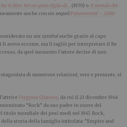
che ti dico: Sei un gran figlio di…
(1970) o
Il mondo dei
raneamente anche con un
sequel:
Futureworld – 2000
 considerato un
sex symbol
anche grazie al capo
i li aveva eccome, ma li tagliò per interpretare il Re
uccesso, da quel momento l’attore decise di non
rotagonista di numerose relazioni, vere e presunte, si
l’attrice
Virginia Gilmore
, da cui il 23 dicembre 1946
rannominato “Rock” da suo padre in onore del
el titolo mondiale dei pesi medi nel 1947.
Rock,
 della storia della famiglia intitolata: “Empire and