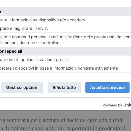
cui recitò al fianco di
Ingrid Bergman
. Da segnalare la
mone e la regina di Saba
(1959), diretto da
King Vidor
,
ui sostituì
Tyrone Power
, morto durante le riprese.
ice con l’interpretazione del personaggio che forse
io collettivo: il pistolero Chris Adams nel film
I
western
, diretto da
John Sturges
e ispirato a
I sette
 cast eccezionale:
Steve McQueen
,
Charles
h
,
Robert Vaughn
,
Brad Dexter
e
Horst Buchholz
. La
dei magnifici sette
(1966), diretto da
Burt Kennedy
, in
il ruolo di Chris Adams. Nel corso degli
anni
ioni in film di grande successo come
I morituri
(1965),
ando
, e
La pazza di Chaillot
(1969), con
Katharine
iera sembrava però avviata al declino. Approdò quindi
o di imitare i suoi ruoli più importanti in produzioni