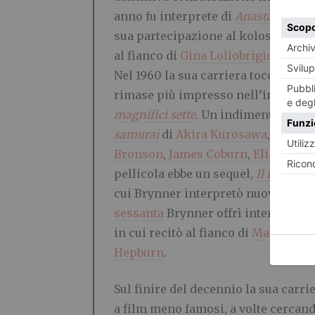
anno fu interprete di
Anastasia
, in 
sua partecipazione al kolossal
Salo
al fianco di
Gina Lollobrigida
, in c
Nel 1960 la sua carriera toccò l’ap
rimase più impresso nell’immaginar
magnifici sette
. Un indimenticabile
samurai
di
Akira Kurosawa
, con un
Bronson
,
James Coburn
,
Eli Wallac
pellicola ebbe un sequel,
Il ritorno 
cui Brynner interpretò nuovamente 
sessanta
Brynner offrì interpretaz
in cui recitò al fianco di
Marlon Br
Hepburn
.
Sul finire del decennio la sua carr
a film meno famosi, a volte cercand