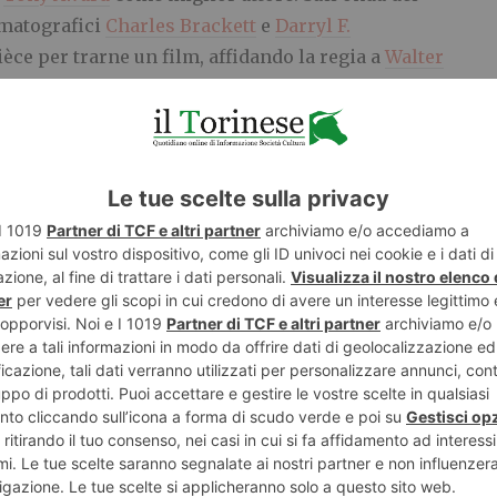
ematografici
Charles Brackett
e
Darryl F.
ièce per trarne un film, affidando la regia a
Walter
 ancora una volta a Brynner e a
Deborah Kerr
. Il film
Il
ccesso e lanciò l’attore anche sul grande schermo,
ore interpretazione maschile
. Nel ricevere il premio
er pronunciò una battuta molto citata: “Spero non sia
ro per nulla al mondo”. La scena del ballo tra i due
all We Dance?
è diventata un cult del grande schermo,
e nella commedia
Due padri di troppo
(1997) con
Robin
pirò anche una serie televisiva intitolata
Anna ed io
,
 ebbe come partner
Samantha Eggar
nel ruolo che era
1956 Brynner affrontò un altro ruolo fondamentale
ele faraone
Ramses II
nel kolossal
I dieci
 in cui recitò al fianco di
Charlton Heston
che
ner offrì un’altra memorabile interpretazione, con la
ama delle nuove star hollywoodiane. Nello stesso