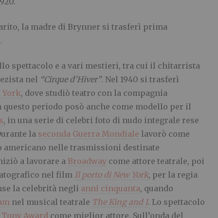
1920.
arito, la madre di Brynner si trasferì prima
i
.
o spettacolo e a vari mestieri, tra cui il chitarrista
pezista nel
“Cirque d’Hiver”
. Nel 1940 si trasferì
 York
, dove studiò teatro con la compagnia
In questo periodo posò anche come modello per il
s
, in una serie di celebri foto di nudo integrale rese
Durante la
seconda Guerra Mondiale
lavorò come
o americano nelle trasmissioni destinate
iniziò a lavorare a
Broadway
come attore teatrale, poi
atografico nel film
Il porto di New York
, per la regia
se la celebrità negli
anni cinquanta
, quando
iam
nel musical teatrale
The King and I
. Lo spettacolo
l
Tony Award
come miglior attore. Sull’onda del