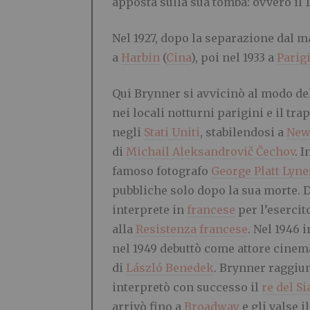
apposta sulla sua tomba: ovvero il 
Nel 1927, dopo la separazione dal m
a
Harbin
(
Cina
), poi nel 1933 a
Parig
Qui Brynner si avvicinò al modo dell
nei locali notturni parigini e il tra
negli
Stati Uniti
, stabilendosi a
New
di
Michail Aleksandrovič Čechov
. 
famoso fotografo
George Platt Lyne
pubbliche solo dopo la sua morte. 
interprete in
francese
per l’esercit
alla
Resistenza francese
. Nel 1946 
nel 1949 debuttò come attore cinem
di
László Benedek
. Brynner raggiun
interpretò con successo il
re del S
arrivò fino a
Broadway
e gli valse i