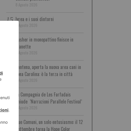
8 Agosto 2026
Ivrea e i suoi dintorni
8 Agosto 2026
Pusher in monopattino finisce in
manette
8 Agosto 2026
Santena, aperta la nuova area cani in
zona Carolina: è la terza in città
8 Agosto 2026
La Compagnia de Les Farfadais
chiude ‘Narrazioni Parallele Festival’
8 Agosto 2026
Due Comuni, un solo entusiasmo: il 12
settembre torna la Hope Color