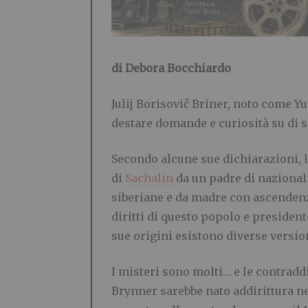
di Debora Bocchiardo
Julij Borisovič Briner, noto come Y
destare domande e curiosità su di sé 
Secondo alcune sue dichiarazioni, l’
di
Sachalin
da un padre di nazionali
siberiane e da madre con ascendenze
diritti di questo popolo e presiden
sue origini esistono diverse versio
I misteri sono molti… e le contradd
Brynner sarebbe nato addirittura nel