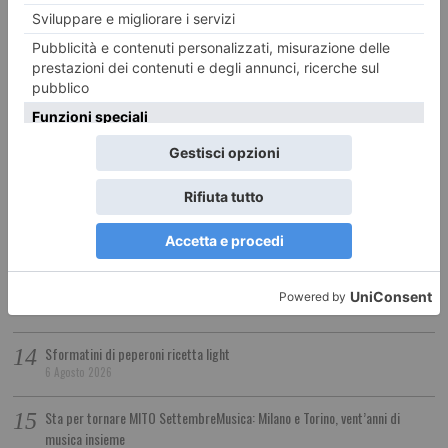
L’abbazia di Santa Fede
6 Agosto 2026
De Marchi tra i 50 di Radio Cortina
6 Agosto 2026
Opere Vive. Percorsi di arte pubblica del cuneese
6 Agosto 2026
I consigli della Polizia di Stato per prevenire le truffe
6 Agosto 2026
Abbazia di Novalesa, nuova scala e facciata restaurata
6 Agosto 2026
Sformatini di peperoni ricetta light
6 Agosto 2026
Sta per tornare MITO SettembreMusica: Milano e Torino, vent’anni di
musica insieme