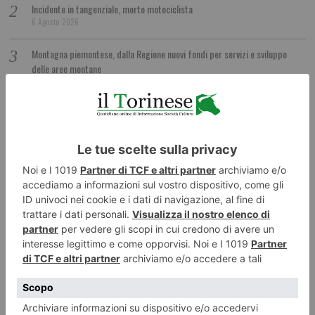
Incidente in tangenziale, morto motociclista
6 Agosto 2026
Montagna piemontese, dalla Regione nuovi fondi per servizi e sviluppo
delle aree montane
6 Agosto 2026
Treni, lavori tra Salbertrand e Bussoleno
6 Agosto 2026
“Mario Dondero. Inediti”. Al “Forte di Bard”
6 Agosto 2026
La locomotiva di Guccini (e di Pietro Rigosi)
6 Agosto 2026
Eclissi di sole: il 12 agosto in bus e sulla Sassi – Superga si vede meglio
6 Agosto 2026
Daniela Florea: uccisa dall’ex che non accettava la fine della relazione?
6 Agosto 2026