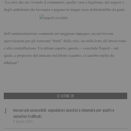
“La crisi che sta vivendo il commercio, quello vero e legittimo, dei negozi e
degli ambulanti che lavorano e
pagano le troppe tasse richiederebbe da parte
dell’amministrazione comunale un maggiore impegno, sia nel trovare
agevolazioni per gli esercenti “feriti” dalla crisi, sia nella lotta all’abusivismo
e alla contraffazione. Un ultimo aspetto, questo, – conclude Napoli – sul
quale, a proposito del mercato del libero scambio, ci sarebbe molto da
riflettere”.
LE ULTIME 20
Incroci più accessibili: segnalatori acustici e chiamata per quattro
semafori trafficati
6 Agosto 2026