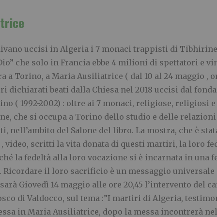
trice
ivano uccisi in Algeria i 7 monaci trappisti di Tibhirine,
io” che solo in Francia ebbe 4 milioni di spettatori e vi
a a Torino, a Maria Ausiliatrice ( dal 10 al 24 maggio , o
iri dichiarati beati dalla Chiesa nel 2018 uccisi dal fon
o ( 1992-2002) : oltre ai 7 monaci, religiose, religiosi e
ne, che si occupa a Torino dello studio e delle relazioni
i, nell’ambito del Salone del libro. La mostra, che è sta
ideo, scritti la vita donata di questi martiri, la loro fede
ché la fedeltà alla loro vocazione si è incarnata in una 
. Ricordare il loro sacrificio è un messaggio universale
e sarà Giovedì 14 maggio alle ore 20,45 l’intervento del ca
sco di Valdocco, sul tema :”I martiri di Algeria, testimo
messa in Maria Ausiliatrice, dopo la messa incontrerà ne