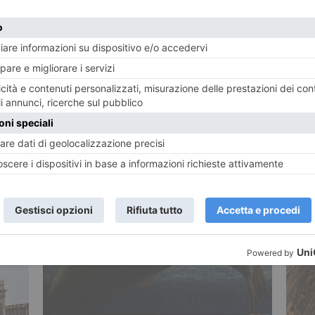
TWITTER
WHATSAPP
CULTURA
SOCIETÀ
STORIA
POTREBBE INTERESSARTI...