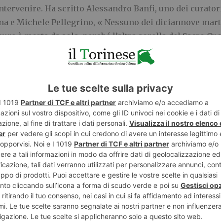
intervenire. Ha scritto Alessandro Banfi, uno dei curato
a e Michele Pellegrino, « Nessuno dei diciannove martir
re è morta da sola, perché l’altra sorella del Sacro Cuo
 la scelta di rimanere non è mai stata del singolo ind
averie, è toccato di morire con un giovane musulmano c
o , è accessibile da una porticina per permettere ai musu
i d’Algeria», scrive ancora Banfi, «hanno lasciato opere
rio medico… Papa Leone nella sua visita in Algeria il 13
o a provocare, con la loro intercessione, piccoli e grand
e chiese, sono sempre un tramite, un passaggio, un’occas
E