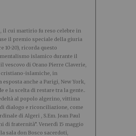
 il cui martirio fu reso celebre in
nse il premio speciale della giuria
re 10-20), ricorda questo
damentalismo islamico durante il
 il vescovo di Orano Pierre Claverie,
 cristiano-islamiche, in
ta esposta anche a Parigi, New York,
 e la scelta di restare tra la gente..
fedeltà al popolo algerino, vittima
 di dialogo e riconciliazione, come
rdinale di Algeri , S.Em. Jean Paul
ni di fraternità”. Venerdì 15 maggio
lla sala don Bosco sacerdoti,