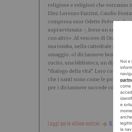
religiose e religiosi che vorranno 
Diez Lorenzo Fazzini, Caudio Fontan
compresa suor Odette Prévost che pu
sopravvissuta –, forse un segno che
con altri» .Al vescovo di Orano Cl
sua tomba, nella cattedrale di Oran
omaggio. «I diciannove beati martir
cucito, una biblioteca, un dispensa
“dialogo della vita”. Loro continuan
che i santi sono come le porte dell
per i diciannove succede così»
Leggi qui le ultime notizie:
IL TORINES