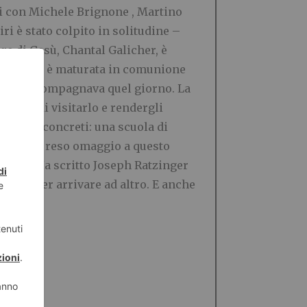
ri con Michele Brignone , Martino
i è stato colpito in solitudine –
re di Gesù, Chantal Galicher, è
ividuo, ma è maturata in comunione
he lo accompagnava quel giorno. La
lmani di visitarlo e rendergli
, segni concreti: una scuola di
 aprile ha reso omaggio a questo
i fatti. Ha scritto Joseph Ratzinger
ione. Per arrivare ad altro. E anche