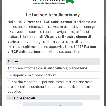
Interventi urgenti in materia
sanitaria
ARTICOLO SUCCESSIVO
Chiamati due volte: i martiri
d’Algeria