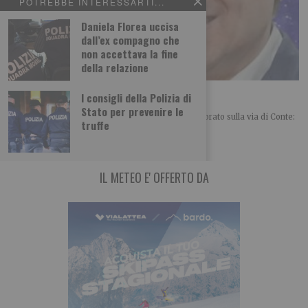
POTREBBE INTERESSARTI...
Daniela Florea uccisa
dall’ex compagno che
non accettava la fine
della relazione
Renzi folgorato sulla via di Conte
I consigli della Polizia di
Stato per prevenire le
POLITICA Leggi l’articolo su L’identità: Renzi folgorato sulla via di Conte:
truffe
un mix tra sorpresa e
IL METEO E' OFFERTO DA