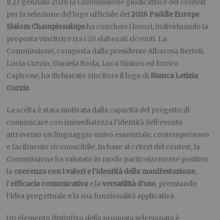
Il 23 gennaio 2026 la Commissione giudicatrice del contest
per la selezione del logo ufficiale dei
2026 Paddle Europe
Slalom Championships
ha concluso i lavori, individuando la
proposta vincitrice tra i 20 elaborati ricevuti. La
Commissione, composta dalla presidente Albarosa Bertoli,
Lucia Curzio, Daniela Borla, Luca Simion ed Enrico
Capirone, ha dichiarato vincitore il logo di
Bianca Letizia
Curzio
.
La scelta è stata motivata dalla capacità del progetto di
comunicare con immediatezza l’identità dell’evento
attraverso un linguaggio visivo essenziale, contemporaneo
e facilmente riconoscibile. In base ai criteri del contest, la
Commissione ha valutato in modo particolarmente positivo
la
coerenza con i valori e l’identità della manifestazione
,
l’
efficacia comunicativa
e la
versatilità d’uso
, premiando
l’idea progettuale e la sua funzionalità applicativa.
Un elemento distintivo della proposta selezionata è