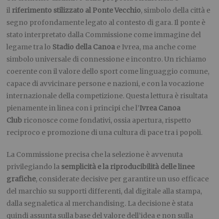
il
riferimento stilizzato al Ponte Vecchio
, simbolo della città e
segno profondamente legato al contesto di gara. Il ponte è
stato interpretato dalla Commissione come immagine del
legame tra lo
Stadio della Canoa
e Ivrea, ma anche come
simbolo universale di connessione e incontro. Un richiamo
coerente con il valore dello sport come linguaggio comune,
capace di avvicinare persone e nazioni, e con la vocazione
internazionale della competizione. Questa lettura è risultata
pienamente in linea con i principi che l’
Ivrea Canoa
Club
riconosce come fondativi, ossia apertura, rispetto
reciproco e promozione di una cultura di pace tra i popoli.
La Commissione precisa che la selezione è avvenuta
privilegiando la
semplicità e la riproducibilità delle linee
grafiche
, considerate decisive per garantire un uso efficace
del marchio su supporti differenti, dal digitale alla stampa,
dalla segnaletica al merchandising. La decisione è stata
quindi assunta sulla base del valore dell’idea e non sulla