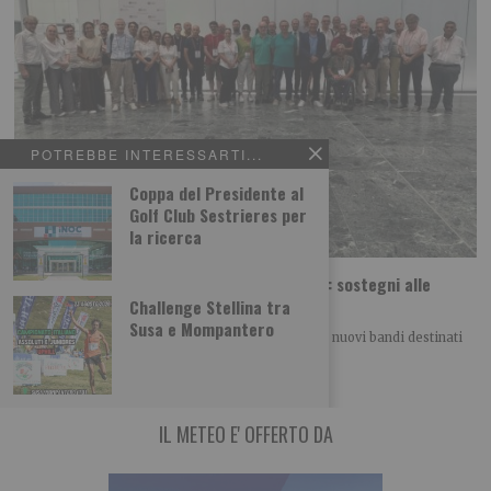
POTREBBE INTERESSARTI...
Coppa del Presidente al
Golf Club Sestrieres per
la ricerca
Piemonte, in arrivo nove bandi per lo sport: sostegni alle
attività giovanili
Challenge Stellina tra
Susa e Mompantero
La Regione Piemonte si prepara a pubblicare nove nuovi bandi destinati
al mondo dello sport. I
IL METEO E' OFFERTO DA