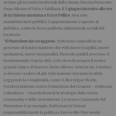
avviato gli incontri territoriali della Giunta Uncem Piemonte.
Dopo Silvano d’Orba e Valdilana, il
3 giugno incontro alle ore
16 in Unione montana a Torre Pellice
. Non solo
Amministratori pubblici. L’appuntamento è apertto al
pubblico, a tutte le forze politiche, istituzionali, sociali del
territorio.
“
Il Pinerolese sia coraggioso
. Tutti sono coinvolti in un
processo di trasformazione che eviti nuove fragilità, nuove
spoliazioni, nuove marginalità. Pinerolo guidi il processo. È
fondamentale ci sia la città. Ce lo ricorda sempre il nostro
grande Amico, il Vescovo Derio Olivero. Getta la via. I Sindaci
ci devono credere di più. Solo insieme vinciamo le sfide.
Leggendo la complessità, come ci dice Edgar Morin.
Territori insieme contro l’estinzione dei Comuni – evidenzia
Colombero – Usando bene le le strategie della Green
community e delle Aree interne. La Green Communty del
Pinerolese è un esempio. Rafforzare le Unioni
responsabilizzando la politica a fare scelte. Uno snodo