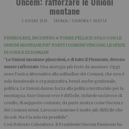
Uncem: rafforzare le Unioni
montane
2 GIUGNO 2026
CRONACA
/
ECONOMIA E SOCIETA'
PINEROLESE, INCONTRO A TORRE PELLICE: SOLO CON LE
UNIONI MONTANE PIU’ FORTI I COMUNI VINCONO LE SFIDE
DI OGGI E DI DOMANI
“
Le Unioni montane pinerolesi, e di tutto il Piemonte, devono
essere rafforzate
. Una sinergia più forte da montare. Oggi
sono l’unica alternativa alla solitudine dei Comuni, che non è
solo funzionale o organizzativa, bensì anche gestionale,
politica. Le Unioni danno forza alla politica territoriale per la
montagna. Fare Unioni vere è difficile, richiede un lavoro di
cesello, di supporto costante, da parte nostra come Uncem e
dei Comuni stessi. Lavorare insieme è molto più difficile che
da soli. Ma è la sola via possibile”.
Così Roberto Colombero. Il Presidente Uncem Piemonte ha