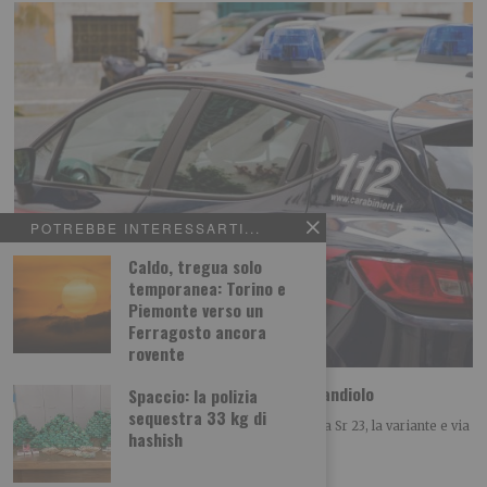
POTREBBE INTERESSARTI...
Caldo, tregua solo
temporanea: Torino e
Piemonte verso un
Ferragosto ancora
rovente
Camion perde il carico sulla rotatoria di Candiolo
Spaccio: la polizia
sequestra 33 kg di
Ieri nella rotatoria di Candiolo all’intersecarsi della Sr 23, la variante e via
hashish
Stupinigi un camion