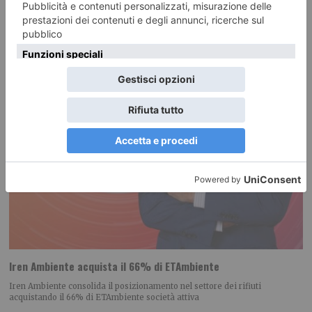
Iren Ambiente acquista il 66% di ETAmbiente
Iren Ambiente consolida il posizionamento nel settore dei rifiuti
acquistando il 66% di ETAmbiente società attiva