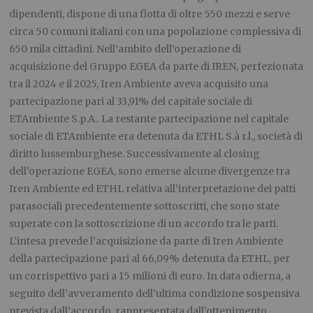
dipendenti, dispone di una flotta di oltre 550 mezzi e serve
circa 50 comuni italiani con una popolazione complessiva di
650 mila cittadini. Nell’ambito dell’operazione di
acquisizione del Gruppo EGEA da parte di IREN, perfezionata
tra il 2024 e il 2025, Iren Ambiente aveva acquisito una
partecipazione pari al 33,91% del capitale sociale di
ETAmbiente S.p.A.. La restante partecipazione nel capitale
sociale di ETAmbiente era detenuta da ETHL S.à r.l., società di
diritto lussemburghese. Successivamente al closing
dell’operazione EGEA, sono emerse alcune divergenze tra
Iren Ambiente ed ETHL relativa all’interpretazione dei patti
parasociali precedentemente sottoscritti, che sono state
superate con la sottoscrizione di un accordo tra le parti.
L’intesa prevede l’acquisizione da parte di Iren Ambiente
della partecipazione pari al 66,09% detenuta da ETHL, per
un corrispettivo pari a 15 milioni di euro. In data odierna, a
seguito dell’avveramento dell’ultima condizione sospensiva
prevista dall’accordo, rappresentata dall’ottenimento