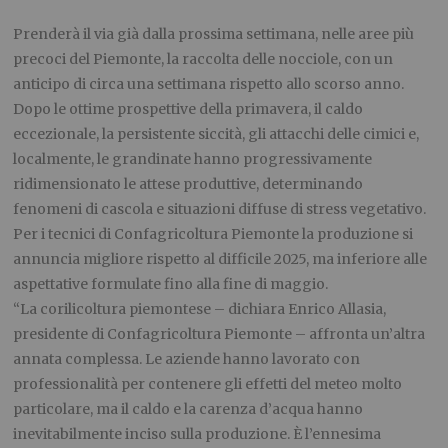
Prenderà il via già dalla prossima settimana, nelle aree più
precoci del Piemonte, la raccolta delle nocciole, con un
anticipo di circa una settimana rispetto allo scorso anno.
Dopo le ottime prospettive della primavera, il caldo
eccezionale, la persistente siccità, gli attacchi delle cimici e,
localmente, le grandinate hanno progressivamente
ridimensionato le attese produttive, determinando
fenomeni di cascola e situazioni diffuse di stress vegetativo.
Per i tecnici di Confagricoltura Piemonte la produzione si
annuncia migliore rispetto al difficile 2025, ma inferiore alle
aspettative formulate fino alla fine di maggio.
“La corilicoltura piemontese – dichiara Enrico Allasia,
presidente di Confagricoltura Piemonte – affronta un’altra
annata complessa. Le aziende hanno lavorato con
professionalità per contenere gli effetti del meteo molto
particolare, ma il caldo e la carenza d’acqua hanno
inevitabilmente inciso sulla produzione. È l’ennesima