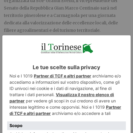
organizzata da SGP Grandi Eventi,
il
Vicepresidente del
Senato della Repubblica
Gian Marco Centinaio
sarà nel
territorio pinerolese e a Carmagnola per una giornata
dedicata alla valorizzazione delle eccellenze locali, delle
filiere agroalimentari e del turismo territoriale.
La giornata prenderà avvio al mattino nel territorio
pinerolese, dove il Vicepresidente del Senato sarà accolto da
Simona Riccio
, organizzatrice della giornata e moderatrice
dell’incontro istituzionale del pomeriggio, insieme a
Rossana Turina
, Presidente del Consorzio Turistico
Pinerolese e Valli, e alle istituzioni del territorio.
Nel corso della mattinata sarà proposto un percorso pensato
per raccontare identità locali, cultura, paesaggio,
accoglienza, produzioni territoriali e potenzialità turistiche
di un’area significativa per il Piemonte.
Nel pomeriggio, il Vicepresidente del Senato raggiungerà