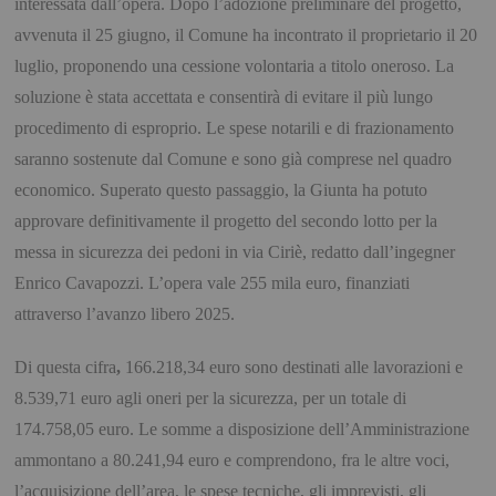
interessata dall’opera. Dopo l’adozione preliminare del progetto,
avvenuta il 25 giugno, il Comune ha incontrato il proprietario il 20
luglio, proponendo una cessione volontaria a titolo oneroso. La
soluzione è stata accettata e consentirà di evitare il più lungo
procedimento di esproprio. Le spese notarili e di frazionamento
saranno sostenute dal Comune e sono già comprese nel quadro
economico. Superato questo passaggio, la Giunta ha potuto
approvare definitivamente il progetto del
secondo lotto per la
messa in sicurezza dei pedoni in via Ciriè
, redatto dall’ingegner
Enrico Cavapozzi
. L’opera vale
255 mila euro
, finanziati
attraverso l’avanzo libero 2025.
Di questa cifra
,
166.218,34 euro
sono destinati alle lavorazioni e
8.539,71 euro
agli oneri per la sicurezza, per un totale di
174.758,05 euro
. Le somme a disposizione dell’Amministrazione
ammontano a
80.241,94 euro
e comprendono, fra le altre voci,
l’acquisizione dell’area, le spese tecniche, gli imprevisti, gli