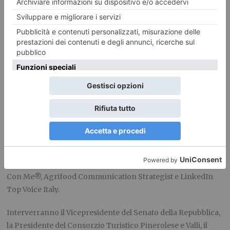
Carmagnola, dove l’arrivo è previsto per le 16.30 e sarà
ricevuto dalle Autorità e dalle Associazioni cittadine.
La visita a Carmagnola sarà dedicata alla storia, all’identità
produttiva e alle eccellenze locali, con particolare attenzione
al
peperone
, prodotto simbolo della Fiera e del territorio.
Dalle
18.30 alle 19.30
, presso la
Sala Consiglio del Comune di
Carmagnola
, si terrà l’incontro istituzionale:
“Territori da gustare: turismo enogastronomico, filiere e
Made in Italy”
Il confronto sarà moderato da
Simona Riccio
, Founder
Parla
Con Me®
, Agrifood Communication Strategist e LinkedIn
Top Voice Italy.
Interverranno il Vicepresidente del Senato della Repubblica,
la Presidente del Consorzio Turistico Pinerolese e Valli,
il