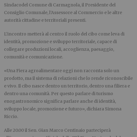
Sindac
o
del Comune di Carmagnola, il Presidente del
Consiglio
C
omunale, l’Assessore al Commercio e le altre
autorità cittadine e territoriali presenti.
L’incontro metterà al centro il ruolo del cibo come leva di
identità, promozione e sviluppo territoriale, capace di
collegare produzioni locali, accoglienza, paesaggio,
comunità e comunicazione.
«Una Fiera agroalimentare oggi non racconta solo un
prodotto, ma il sistema di relazioni che lo rende riconoscibile
e vivo. Il cibo nasce dentro un territorio, dentro una filiera e
dentro una comunità. Per questo parlare di turismo
enogastronomico significa parlare anche di identità,
sviluppo locale, promozione e futuro», dichiara
Simona
Riccio
.
Alle
20.00
il Sen.
Gian Marco Centinaio
parteciperà