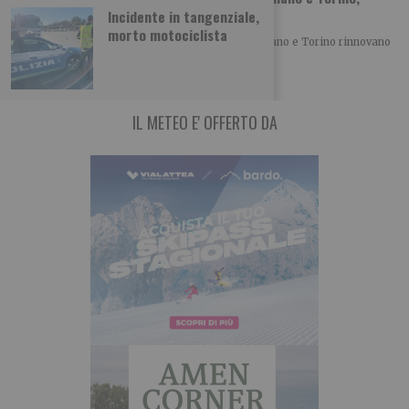
vent’anni di musica insieme
Incidente in tangenziale,
morto motociclista
Con la XX edizione di MITO SettembreMusica, Milano e Torino rinnovano
un patto culturale che, anno
IL METEO E' OFFERTO DA