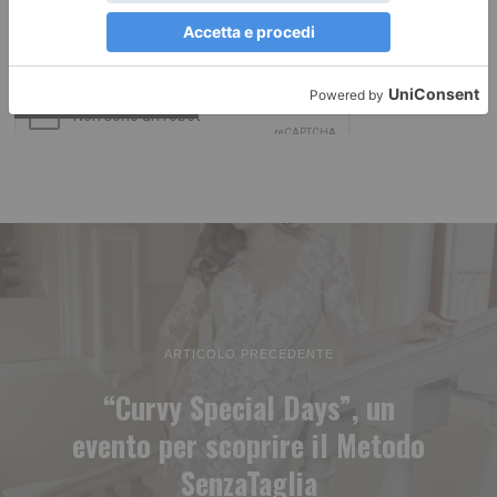
ARTICOLO PRECEDENTE
“Curvy Special Days”, un
evento per scoprire il Metodo
SenzaTaglia