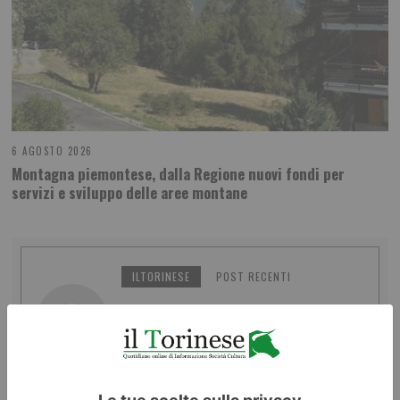
6 AGOSTO 2026
Montagna piemontese, dalla Regione nuovi fondi per
servizi e sviluppo delle aree montane
ILTORINESE
POST RECENTI