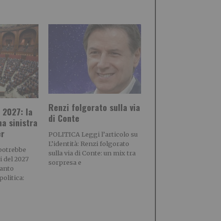
Renzi folgorato sulla via
 2027: la
di Conte
na sinistra
er
POLITICA Leggi l’articolo su
L’identità: Renzi folgorato
potrebbe
sulla via di Conte: un mix tra
i del 2027
sorpresa e
tanto
olitica: