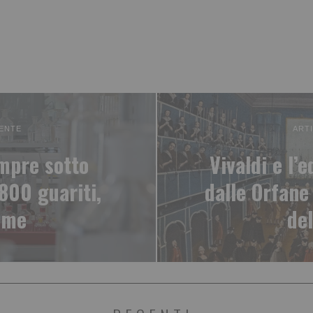
ENTE
ART
mpre sotto
Vivaldi e l’
1800 guariti,
dalle Orfane
ime
de