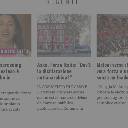
RECENTI:
 screening
Aska, Forza Italia: “Dov’è
Meloni verso il
 esteso è
la dichiarazione
vera forza è u
he in
antianarchica?”
senza un lead
”
IL COMMENTO DI ROSSO E
Giorgia Meloni 
FONTANA «Sinceramente
vincere le elezion
 traguardo, frutto
siamo estremamente delusi
per una ragione 
he anche se
dall’avviso pubblico
semplice quanto p
zione siamo
pubblicato dal Comune di
rtare avanti