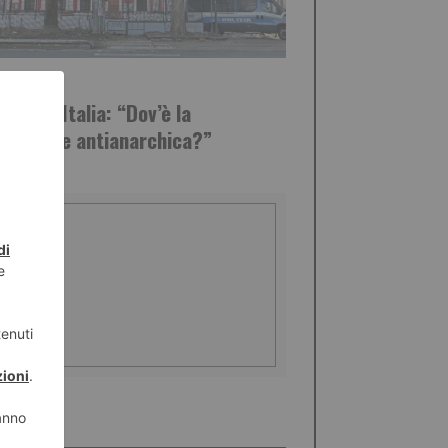
STO 2026
 Forza Italia: “Dov’è la
iarazione antianarchica?”