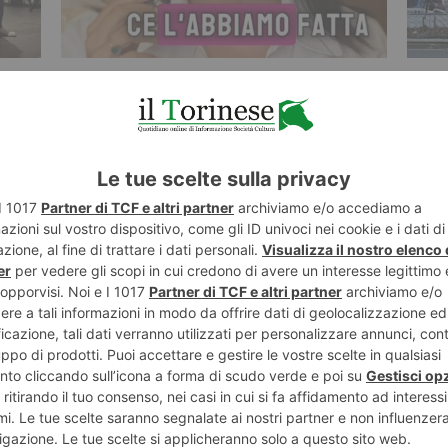
5 AGOSTO 2026
5 AGO
Nallo: “Lo screening neonatale esteso
Aska,
è realtà anche in Piemonte”
dich
ST RECENTI