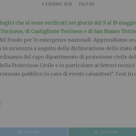
9 DICEMBRE 2020
POLITICA
ogici che si sono verificati nei giorni dal 9 al 19 maggio
 Torinese, di Castiglione Torinese e di San Mauro Torin
del Fondo per le emergenze nazionali. Apprendiamo ora c
 in sicurezza a seguito della dichiarazione dello stat
ordinanza del capo dipartimento di protezione civile del
ella Protezione Civile e in particolare ai Settori tecni
trimonio pubblico in caso di eventi calamitosi”. Così in 
E
TWITTER
WHATSAPP