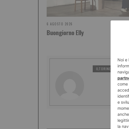
6 AGOSTO 2026
Buongiorno Elly
ILTORINESE
PO