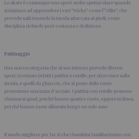
Lo skate è comunque uno sport molto spettacolare quando
si iniziano ad apprendere i vari “tricks” come l'”Ollie”, che
prevede salti tenendo la tavola attaccata ai piedi, come
disciplina richiede però costanza e dedizione.
Pattinaggio
Una macrocategoria che al suo interno prevede diversi
sport, troviamo infatti i pattini a rotelle, per sfrecciare sulla
strada, e quelli da ghiaccio, che al posto delle ruote
presentano una lama d’acciaio. I pattini con rotelle possono
chiamarsi quad, poiché hanno quattro ruote, oppure in linea,
perché hanno ruote allineate lungo un solo asse.
Il modo migliore per far sì che i bambini familiarizzino con