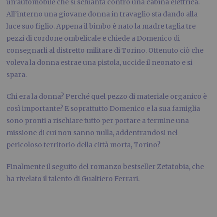
un’automobile che si schianta contro una cabina elettrica.
All’interno una giovane donna in travaglio sta dando alla
luce suo figlio. Appena il bimbo è nato la madre taglia tre
pezzi di cordone ombelicale e chiede a Domenico di
consegnarli al distretto militare di Torino. Ottenuto ciò che
voleva la donna estrae una pistola, uccide il neonato e si
spara.
Chi era la donna? Perché quel pezzo di materiale organico è
così importante? E soprattutto Domenico e la sua famiglia
sono pronti a rischiare tutto per portare a termine una
missione di cui non sanno nulla, addentrandosi nel
pericoloso territorio della città morta, Torino?
Finalmente il seguito del romanzo bestseller Zetafobia, che
ha rivelato il talento di Gualtiero Ferrari.