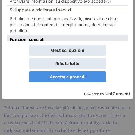
e al tempo stesso possono sfruttare la due ruote per
praticare attività fisica. La FCI, acronimo che sta per
Federazione Ciclistica Italiana ha una gran quantità di scuole
in ogni regione d’Italia, non è dunque difficile investire in
questo sport qualora i vostri figli vogliano dedicargli più
tempo e attenzione.
Il ciclismo mette in moto tutto l’organismo, potenzia la
muscolatura, aumenta gradualmente la resistenza e la
capacità polmonare, migliora la circolazione sanguigna e
riduce quindi il rischio di infarti.
Prima di far saltare in sella i più piccoli, però, ricordate che la
bici comporta anche dei rischi, soprattutto se ci si ritrova a
circolare su strade trafficate, è dunque obbligatorio far
indossare ai bambini il caschetto e delle opportune