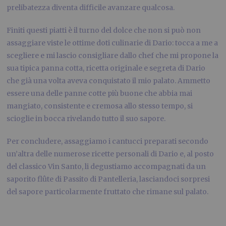
prelibatezza diventa difficile avanzare qualcosa.
Finiti questi piatti è il turno del dolce che non si può non
assaggiare viste le ottime doti culinarie di Dario: tocca a me a
scegliere e mi lascio consigliare dallo chef che mi propone la
sua tipica panna cotta, ricetta originale e segreta di Dario
che già una volta aveva conquistato il mio palato. Ammetto
essere una delle panne cotte più buone che abbia mai
mangiato, consistente e cremosa allo stesso tempo, si
scioglie in bocca rivelando tutto il suo sapore.
Per concludere, assaggiamo i cantucci preparati secondo
un’altra delle numerose ricette personali di Dario e, al posto
del classico Vin Santo, li degustiamo accompagnati da un
saporito flûte di Passito di Pantelleria, lasciandoci sorpresi
del sapore particolarmente fruttato che rimane sul palato.