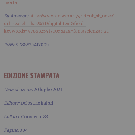
morta
Su Amazon:
https://www.amazon.it/s/ref=nb_sb_noss?
url=search-alias%3Ddigital-text&field-
keywords=9788825417005&tag=fantascienzac-21
ISBN:
9788825417005
EDIZIONE STAMPATA
Data di uscita:
20 luglio 2021
Editore:
Delos Digital srl
Collana:
Convoy n. 83
Pagine:
304