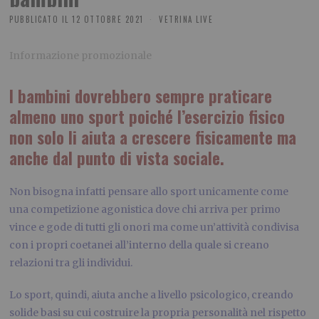
PUBBLICATO IL
12 OTTOBRE 2021
VETRINA LIVE
Informazione promozionale
I bambini dovrebbero sempre praticare
almeno uno sport poiché l’esercizio fisico
non solo li aiuta a crescere fisicamente ma
anche dal punto di vista sociale.
Non bisogna infatti pensare allo sport unicamente come
una competizione agonistica dove chi arriva per primo
vince e gode di tutti gli onori ma come un’attività condivisa
con i propri coetanei all’interno della quale si creano
relazioni tra gli individui.
Lo sport, quindi, aiuta anche a livello psicologico, creando
solide basi su cui costruire la propria personalità nel rispetto