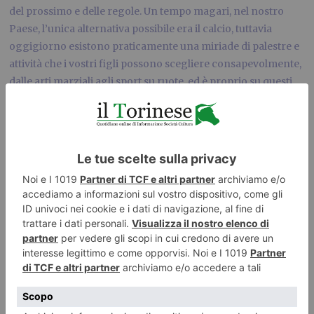
del prossimo e delle regole. Un tempo magari, nel nostro
Paese, l’unica alternativa possibile era il calcio, tuttavia
oggigiorno esistono praticamente una miriade di palestre e
attività che i vostri figli possono scegliere consapevolmente,
dalle arti marziali agli sport su ruote, ed è proprio su questi
ultimi che ci concentreremo nel nostro articolo.
Quando si parla di sport su ruote, intendiamo comunque
attività che richiedono un certo esercizio fisico, sono quindi
escluse moto, quad (
ecco
dove potete acquistarne di mini
qualora abbiate bambini molto piccoli) e auto da corsa.
Vediamo dunque insieme quali sono questi sport.
Ciclismo
La bici è il mezzo di locomozione perfetto per i bambini
poiché acquistano una propria indipendenza di movimento