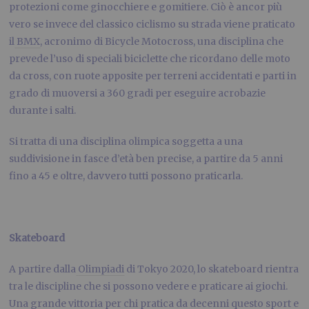
protezioni come ginocchiere e gomitiere. Ciò è ancor più
vero se invece del classico ciclismo su strada viene praticato
il
BMX
, acronimo di Bicycle Motocross, una disciplina che
prevede l’uso di speciali biciclette che ricordano delle moto
da cross, con ruote apposite per terreni accidentati e parti in
grado di muoversi a 360 gradi per eseguire acrobazie
durante i salti.
Si tratta di una disciplina olimpica soggetta a una
suddivisione in fasce d’età ben precise, a partire da 5 anni
fino a 45 e oltre, davvero tutti possono praticarla.
Skateboard
A partire dalla
Olimpiadi
di Tokyo 2020, lo skateboard rientra
tra le discipline che si possono vedere e praticare ai giochi.
Una grande vittoria per chi pratica da decenni questo sport e