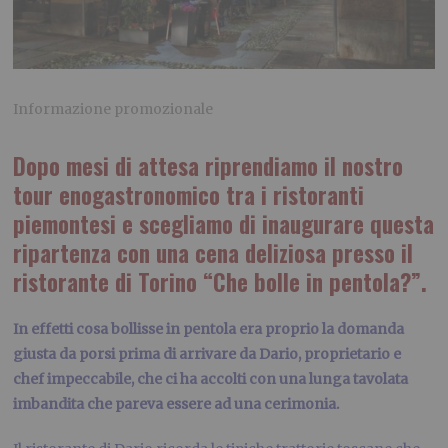
Informazione promozionale
Dopo mesi di attesa riprendiamo il nostro
tour enogastronomico tra i ristoranti
piemontesi e scegliamo di inaugurare questa
ripartenza con una cena deliziosa presso il
ristorante di Torino “Che bolle in pentola?”.
In effetti cosa bollisse in pentola era proprio la domanda
giusta da porsi prima di arrivare da Dario, proprietario e
chef impeccabile, che ci ha accolti con una lunga tavolata
imbandita che pareva essere ad una cerimonia.