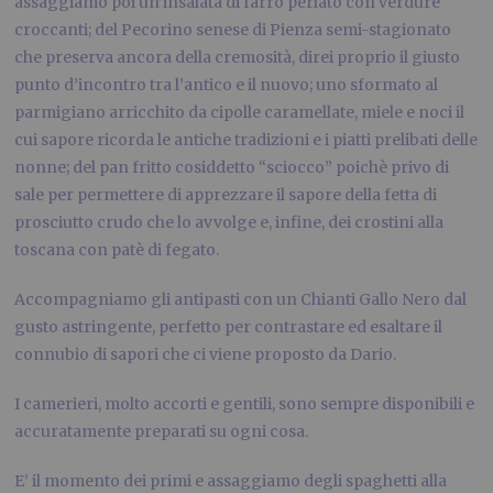
assaggiamo poi un’insalata di farro perlato con verdure
croccanti; del Pecorino senese di Pienza semi-stagionato
che preserva ancora della cremosità, direi proprio il giusto
punto d’incontro tra l’antico e il nuovo; uno sformato al
parmigiano arricchito da cipolle caramellate, miele e noci il
cui sapore ricorda le antiche tradizioni e i piatti prelibati delle
nonne; del pan fritto cosiddetto “sciocco” poichè privo di
sale per permettere di apprezzare il sapore della fetta di
prosciutto crudo che lo avvolge e, infine, dei crostini alla
toscana con patè di fegato.
Accompagniamo gli antipasti con un Chianti Gallo Nero dal
gusto astringente, perfetto per contrastare ed esaltare il
connubio di sapori che ci viene proposto da Dario.
I camerieri, molto accorti e gentili, sono sempre disponibili e
accuratamente preparati su ogni cosa.
E’ il momento dei primi e assaggiamo degli spaghetti alla