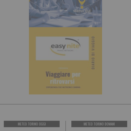
METEO TORINO OGGI
METEO TORINO DOMANI