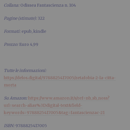
Collana:
Odissea Fantascienza n. 104
Pagine (stimate):
322
Formati:
epub, kindle
Prezzo:
Euro 4,99
Tutte le informazioni:
https://delos.digital/9788825417005/zetafobia-2-la-citta-
morta
Su Amazon:
https://www.amazon.it/s/ref=nb_sb_noss?
url=search-alias%3Ddigital-text&field-
keywords=9788825417005&tag=fantascienzac-21
ISBN:
9788825417005