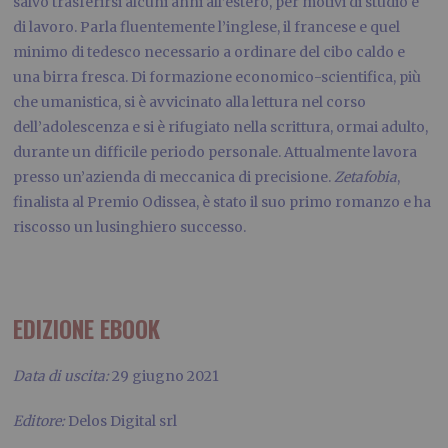
salvo trasferirsi alcuni anni all’estero, per motivi di studio e
di lavoro. Parla fluentemente l’inglese, il francese e quel
minimo di tedesco necessario a ordinare del cibo caldo e
una birra fresca. Di formazione economico-scientifica, più
che umanistica, si è avvicinato alla lettura nel corso
dell’adolescenza e si è rifugiato nella scrittura, ormai adulto,
durante un difficile periodo personale. Attualmente lavora
presso un’azienda di meccanica di precisione.
Zetafobia
,
finalista al Premio Odissea, è stato il suo primo romanzo e ha
riscosso un lusinghiero successo.
EDIZIONE EBOOK
Data di uscita:
29 giugno 2021
Editore:
Delos Digital srl