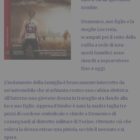
zombie.
Domenico, suo figlio e la
moglie Lucrezia,
scampati per il rotto della
cuffia a orde di non-
morti famelici, sono
riusciti a sopravvivere
fino a oggi.
L’isolamento della famiglia è bruscamente interrotto da
un’automobile che si schianta contro una cabina elettrica.
All’interno una giovane donna in travaglio sta dando alla
luce suo figlio. Appena il bimbo è nato la madre taglia tre
pezzi di cordone ombelicale e chiede a Domenico di
consegnarli al distretto militare di Torino. Ottenuto ciò che
voleva la donna estrae una pistola, uccide il neonato e si
spara.