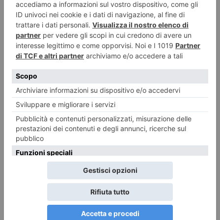
Associazioni “Venezuela in Piemonte”, “Ali
Onlus” e “AiresVen”
Attraverso due incontri, il cineforum del
16 novembre
, nel quale
sarà presentato il docufilm di Michele Calabresi “Il crepuscolo del
socialismo magico” e il convegno del
19 novembre
, il Comitato e
le associazioni desiderano far conoscere la drammatica realtà che
sta attraversando il Paese sudamericano e avviare la raccolta di
medicine e donazioni in denaro, finalizzata alla spedizione di
farmaci e presidi sanitari alla popolazione venezuelana, attraverso
la rete Caritas locale, ospedali e organizzazioni di volontariato. “Il
popolo venezuelano sta vivendo giorni drammatici – ha dichiarato
il presidente del Consiglio regionale del Piemonte e del Comitato
diritti umani,
Nino Boeti
– come Consiglio regionale riteniamo
doveroso dimostrare la nostra vicinanza alle donne, ai bambini e