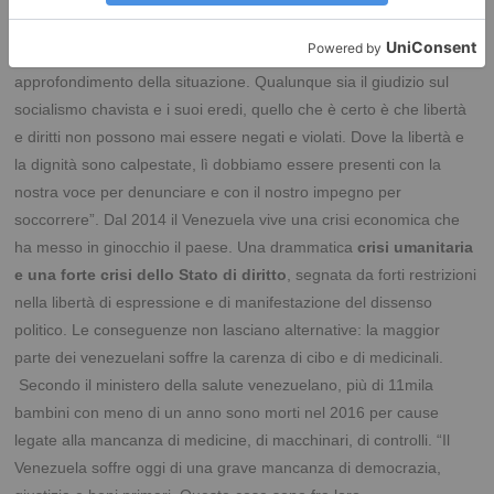
agli uomini del Venezuela che stanno lottando contro fame e
miseria, e offrire ai nostri concittadini un’occasione di
approfondimento della situazione. Qualunque sia il giudizio sul
socialismo chavista e i suoi eredi, quello che è certo è che libertà
e diritti non possono mai essere negati e violati. Dove la libertà e
la dignità sono calpestate, lì dobbiamo essere presenti con la
nostra voce per denunciare e con il nostro impegno per
soccorrere”. Dal 2014 il Venezuela vive una crisi economica che
ha messo in ginocchio il paese. Una drammatica
crisi umanitaria
e una forte crisi dello Stato di diritto
, segnata da forti restrizioni
nella libertà di espressione e di manifestazione del dissenso
politico. Le conseguenze non lasciano alternative: la maggior
parte dei venezuelani soffre la carenza di cibo e di medicinali.
Secondo il ministero della salute venezuelano, più di 11mila
bambini con meno di un anno sono morti nel 2016 per cause
legate alla mancanza di medicine, di macchinari, di controlli.
“Il
Venezuela soffre oggi di una grave mancanza di democrazia,