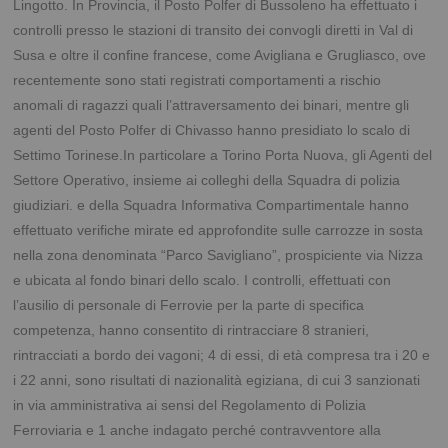
Lingotto. In Provincia, il Posto Polfer di Bussoleno ha effettuato i
controlli presso le stazioni di transito dei convogli diretti in Val di
Susa e oltre il confine francese, come Avigliana e Grugliasco, ove
recentemente sono stati registrati comportamenti a rischio
anomali di ragazzi quali l’attraversamento dei binari, mentre gli
agenti del Posto Polfer di Chivasso hanno presidiato lo scalo di
Settimo Torinese.In particolare a Torino Porta Nuova, gli Agenti del
Settore Operativo, insieme ai colleghi della Squadra di polizia
giudiziari. e della Squadra Informativa Compartimentale hanno
effettuato verifiche mirate ed approfondite sulle carrozze in sosta
nella zona denominata “Parco Savigliano”, prospiciente via Nizza
e ubicata al fondo binari dello scalo. I controlli, effettuati con
l’ausilio di personale di Ferrovie per la parte di specifica
competenza, hanno consentito di rintracciare 8 stranieri,
rintracciati a bordo dei vagoni; 4 di essi, di età compresa tra i 20 e
i 22 anni, sono risultati di nazionalità egiziana, di cui 3 sanzionati
in via amministrativa ai sensi del Regolamento di Polizia
Ferroviaria e 1 anche indagato perché contravventore alla