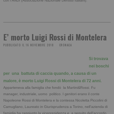
con l’ANDI (Associazione Nazionale Dentisti Italiani).
E’ morto Luigi Rossi di Montelera
PUBBLICATO IL
16 NOVEMBRE 2018
CRONACA
Si trovava
nei boschi
per una battuta di caccia quando, a causa di un
malore, è morto Luigi Rossi di Montelera di 72 anni.
Apparteneva alla famiglia che fondò la Martini&Rossi. Fu
manager, industriale, uomo politico. I genitori erano il conte
Napoleone Rossi di Montelera e la contessa Nicoletta Piccolini di
Camugliano, Laureato in Giurisprudenza a Torino, nell’azienda di
famiglia ha raggiunto la vicepresidenza e, a seguito dell’accordo