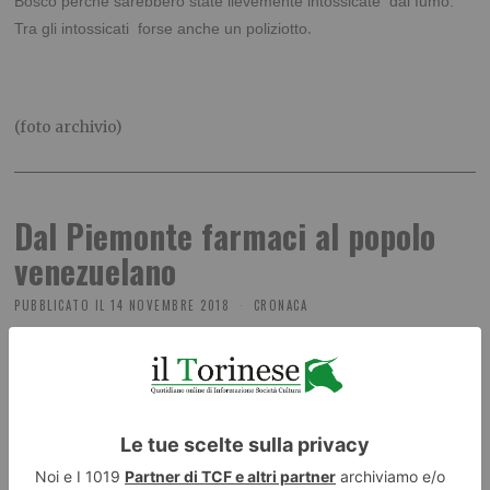
Bosco perchè sarebbero state lievemente intossicate dal fumo.
.
Tra gli intossicati forse anche un poliziotto
(foto archivio)
Dal Piemonte farmaci al popolo
venezuelano
PUBBLICATO IL
14 NOVEMBRE 2018
CRONACA
Il Piemonte raccoglierà soldi e medicine per aiutare il
popolo venezuelano. Parte la campagna di
sensibilizzazione e donazione farmaci “Emergenza
Venezuela: il crepuscolo di un Paese” a cura
del Comitato diritti umani del Consiglio regionale e delle