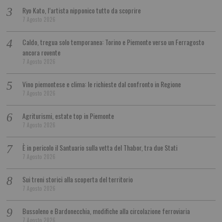
Ryo Kato, l’artista nipponico tutto da scoprire
7 Agosto 2026
Caldo, tregua solo temporanea: Torino e Piemonte verso un Ferragosto
ancora rovente
7 Agosto 2026
Vino piemontese e clima: le richieste dal confronto in Regione
7 Agosto 2026
Agriturismi, estate top in Piemonte
7 Agosto 2026
È in pericolo il Santuario sulla vetta del Thabor, tra due Stati
7 Agosto 2026
Sui treni storici alla scoperta del territorio
7 Agosto 2026
Bussoleno e Bardonecchia, modifiche alla circolazione ferroviaria
7 Agosto 2026