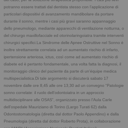
potranno essere trattati dal dentista stesso con l’applicazione di
particolari dispositivi di avanzamento mandibolare da portare
durante il sonno, mentre i casi più gravi saranno appannaggio
dello pneumologo, mediante apparecchi di ventilazione notturna, o
del chirurgo maxillofacciale ed otorinolaringoiatra tramite interventi
chirurgici specifici.La Sindrome delle Apnee Ostruttive nel Sonno è
inoltre strettamente correlata ad un aumentato rischio di infarto,
ipertensione arteriosa, ictus, così come ad aumentato rischio di
diabete ed è pertanto fondamentale, una volta fatta la diagnosi, il
monitoraggio clinico del paziente da parte di un’équipe medica
multispecialistica.Di tale argomento si discuterà sabato 17
novembre dalle ore 8,45 alle ore 13,30 ad un convegno “Patologie
sonno correlate: il ruolo dell’odontoiatra in un approccio
multidisciplinare alle OSAS”, organizzato presso l’Aula Carle
dell’ospedale Mauriziano di Torino (Largo Turati 62) dalla
Odontostomatologia (diretta dal dottor Paolo Appendino) e dalla
Pneumologia (diretta dal dottor Roberto Prota), in collaborazione