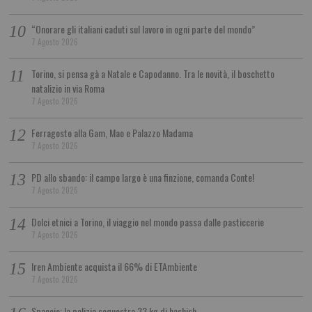
“Onorare gli italiani caduti sul lavoro in ogni parte del mondo”
7 Agosto 2026
Torino, si pensa gà a Natale e Capodanno. Tra le novità, il boschetto
natalizio in via Roma
7 Agosto 2026
Ferragosto alla Gam, Mao e Palazzo Madama
7 Agosto 2026
PD allo sbando: il campo largo è una finzione, comanda Conte!
7 Agosto 2026
Dolci etnici a Torino, il viaggio nel mondo passa dalle pasticcerie
7 Agosto 2026
Iren Ambiente acquista il 66% di ETAmbiente
7 Agosto 2026
Spaccio: la polizia sequestra 33 kg di hashish