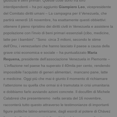
giustizia e beni primari. Queste cose sono fra loro
interdipendenti – ha poi aggiunto
Giampiero Leo
, vicepresidente
del Comitato diritti umani – La campagna per il Venezuela, che
partirà venerdì 16 novembre, ha esattamente questi obbiettivi:
ottenere il pieno ripristino dei diritti civili in Venezuela e assistere la
popolazione con l’invio di beni primari essenziali (cibo, medicine,
latte per i bambini”. “Sono circa 3 milioni, secondo le stime
dell’Onu, i venezuelani che hanno lasciato il paese a causa della
grave crisi economica e sociale – ha puntualizzato
Maria
Requena,
presidente dell’associazione Venezuela in Piemonte –
L’inflazione nel paese ha superato il 40mila per cento, rendendo
impossibile l’acquisto di generi alimentari, mancano pane, latte
e medicine. Oggi più che mai è giunto il momento di richiamare
l’attenzione su quella che ormai si è tramutata in crisi umanitaria
e dobbiamo farlo avviando azioni concrete. Il docufilm di Michele
Calabresi che presenteremo nella serata del 16 novembre,
racconterà tutto questo attraverso le testimonianze di importanti
figure politiche latino-americane, dagli esordi al potere di Chàvez