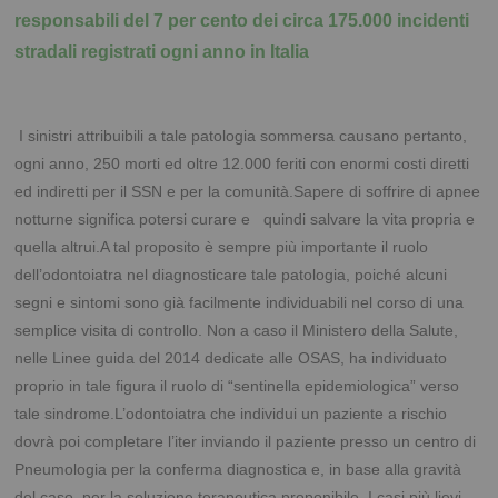
responsabili del 7 per cento dei circa 175.000 incidenti
stradali registrati ogni anno in Italia
I sinistri attribuibili a tale patologia sommersa causano pertanto,
ogni anno, 250 morti ed oltre 12.000 feriti con enormi costi diretti
ed indiretti per il SSN e per la comunità.Sapere di soffrire di apnee
notturne significa potersi curare e quindi salvare la vita propria e
quella altrui.A tal proposito è sempre più importante il ruolo
dell’odontoiatra nel diagnosticare tale patologia, poiché alcuni
segni e sintomi sono già facilmente individuabili nel corso di una
semplice visita di controllo. Non a caso il Ministero della Salute,
nelle Linee guida del 2014 dedicate alle OSAS, ha individuato
proprio in tale figura il ruolo di “sentinella epidemiologica” verso
tale sindrome.L’odontoiatra che individui un paziente a rischio
dovrà poi completare l’iter inviando il paziente presso un centro di
Pneumologia per la conferma diagnostica e, in base alla gravità
del caso, per la soluzione terapeutica proponibile.
I casi più lievi