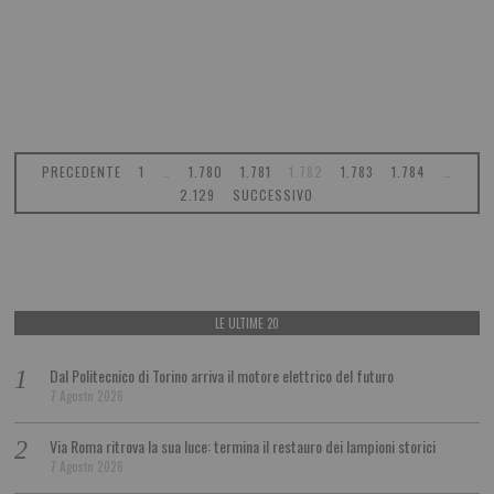
PRECEDENTE
1
…
1.780
1.781
1.782
1.783
1.784
…
2.129
SUCCESSIVO
LE ULTIME 20
Dal Politecnico di Torino arriva il motore elettrico del futuro
7 Agosto 2026
Via Roma ritrova la sua luce: termina il restauro dei lampioni storici
7 Agosto 2026