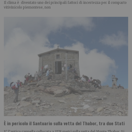
Il clima è diventato uno dei principali fattori di incertezza per il comparto
vitivinicolo piemontese, non
È in pericolo il Santuario sulla vetta del Thabor, tra due Stati
E’ l’antica cappella collocata a 3178 metri sulla vetta del Monte Thabor. Si