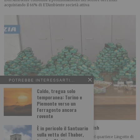
acquistando il 66% di ETAmbiente società attiva
POTREBBE INTERESSARTI...
Caldo, tregua solo
temporanea: Torino e
Piemonte verso un
Ferragosto ancora
rovente
Spaccio: la polizia sequestra 33 kg di hashish
È in pericolo il Santuario
sulla vetta del Thabor,
La Polizia di Stato ha arrestato, nei giorni scorsi nel quartiere Lingotto di