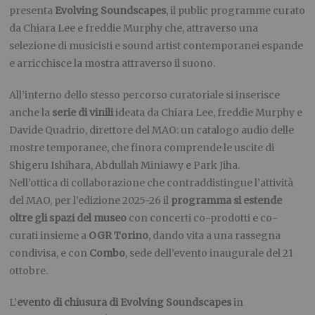
presenta
Evolving Soundscapes
, il public programme curato
da Chiara Lee e freddie Murphy che, attraverso una
selezione di musicisti e sound artist contemporanei espande
e arricchisce la mostra attraverso il suono.
All’interno dello stesso percorso curatoriale si inserisce
anche la
serie di vinili
ideata da Chiara Lee, freddie Murphy e
Davide Quadrio, direttore del MAO: un catalogo audio delle
mostre temporanee, che finora comprende le uscite di
Shigeru Ishihara, Abdullah Miniawy e Park Jiha.
Nell’ottica di collaborazione che contraddistingue l’attività
del MAO, per l’edizione 2025-26 il
programma si estende
oltre gli spazi del museo
con concerti co-prodotti e co-
curati insieme a
OGR Torino
, dando vita a una rassegna
condivisa, e con
Combo
, sede dell’evento inaugurale del 21
ottobre.
L’
evento di chiusura di Evolving Soundscapes
in