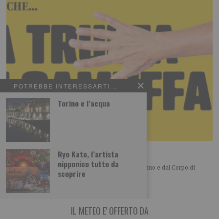
POTREBBE INTERESSARTI...
Torino e l’acqua
La truffa si camuffa!
Ryo Kato, l’artista
nipponico tutto da
Prosegue la campagna promossa dalla Città di Torino e dal Corpo di
scoprire
Polizia Locale Il 21
IL METEO E' OFFERTO DA