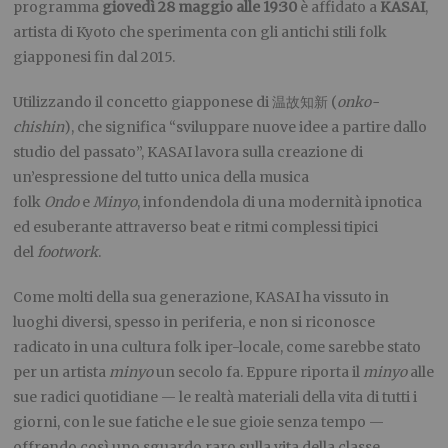
programma
giovedì 28 maggio alle 19:30
è affidato a
KASAI
,
artista di Kyoto che sperimenta con gli antichi stili folk
giapponesi fin dal 2015.
Utilizzando il concetto giapponese di 温故知新 (
onko-
chishin
), che significa “sviluppare nuove idee a partire dallo
studio del passato”, KASAI lavora sulla creazione di
un’espressione del tutto unica della musica
folk
Ondo
e
Minyo
, infondendola di una modernità ipnotica
ed esuberante attraverso beat e ritmi complessi tipici
del
footwork
.
Come molti della sua generazione, KASAI ha vissuto in
luoghi diversi, spesso in periferia, e non si riconosce
radicato in una cultura folk iper-locale, come sarebbe stato
per un artista
minyo
un secolo fa. Eppure riporta il
minyo
alle
sue radici quotidiane — le realtà materiali della vita di tutti i
giorni, con le sue fatiche e le sue gioie senza tempo —
offrendo così uno sguardo raro sulla vita della classe