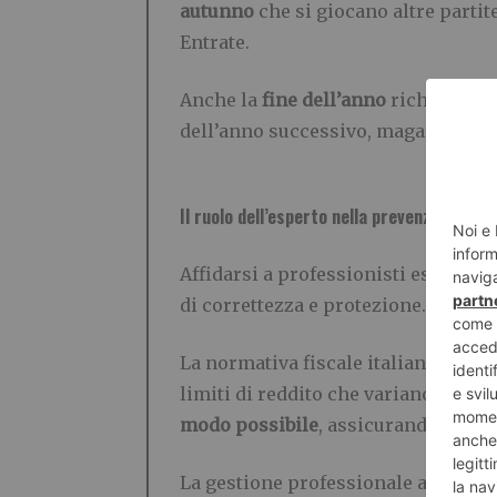
autunno
che si giocano altre partit
Entrate.
Anche la
fine dell’anno
richiede un 
dell’anno successivo, magari attra
Il ruolo dell’esperto nella prevenzione degl
Affidarsi a professionisti esperti 
di correttezza e protezione.
La normativa fiscale italiana è sog
limiti di reddito che variano annu
modo possibile
, assicurandosi che 
La gestione professionale aiuta a 