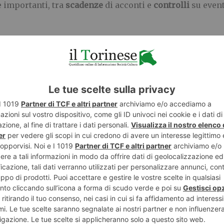
e importanti, tra
scadenze
di acconti
e
controlli
su event
pizzico di lungimiranza: dicembre è l’ultima chiamata p
verso un
versamento alla previdenza complementare
.
i errori
del CAF non è soltanto un modo per
delegare la fatica de
getta a
mutamenti repentini
: bonus che scadono, nuove 
almente. Un consulente aggiornato è in grado di
interpre
il contribuente non paghi più del dovuto e che sfrutti og
rispondere con precisione a ogni quesito,
riducendo al m