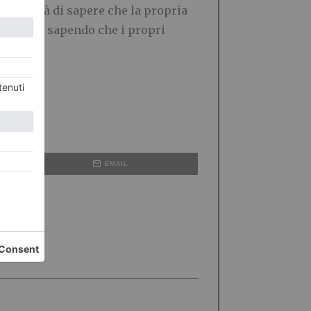
anquillità di sapere che la propria
erenità, sapendo che i propri
EMAIL