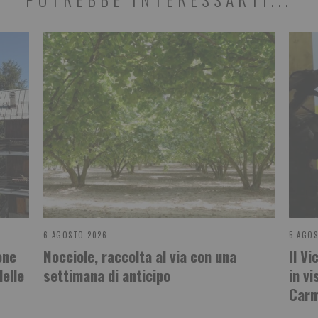
6 AGOSTO 2026
5 AGO
one
Nocciole, raccolta al via con una
Il V
delle
settimana di anticipo
in vi
Carm