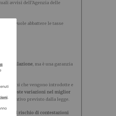
uali avvisi dell’Agenzia delle
er chi vuole abbattere le tasse
lla compilazione
, ma è una garanzia
detrazioni che vengono introdotte e
tare queste variazioni nel miglior
ni incentivo previsto dalla legge.
inimo il rischio di contestazioni