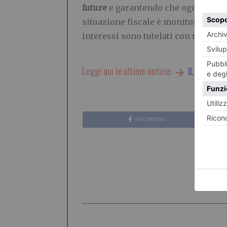
future
e garantendo che ogni pratica 
situazione fiscale è monitorata da
interessi sono tutelati con rigore e
Leggi qui le ultime notizie:
IL TORINES
FACEBOOK