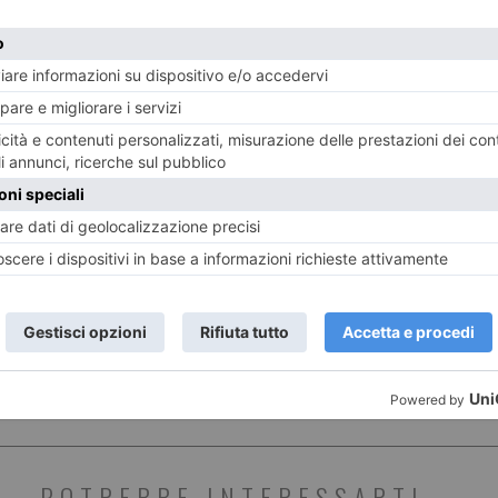
venga evasa nei tempi corretti. In ultima analisi, la tr
 mani competenti permette di vivere ogni scadenza con s
 professionalità.
E
TWITTER
WHATSAPP
ECONOMIA
POTREBBE INTERESSARTI...