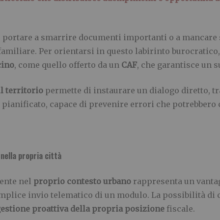
uò portare a smarrire documenti importanti o a mancar
o familiare. Per orientarsi in questo labirinto burocrati
cino
, come quello offerto da un
CAF
, che garantisce un 
l territorio
permette di instaurare un dialogo diretto, t
pianificato, capace di prevenire errori che potrebbero 
nella propria città
mente nel
proprio contesto urbano
rappresenta un vantag
mplice invio telematico di un modulo. La possibilità di
estione proattiva della propria posizione
fiscale.