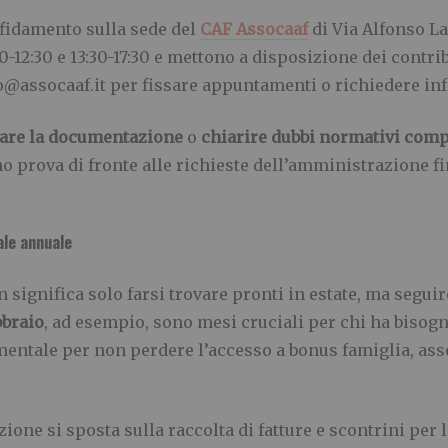
ffidamento sulla sede del
CAF Assocaaf
di Via Alfonso La
30-12:30 e 13:30-17:30 e mettono a disposizione dei contri
no@assocaaf.it per fissare appuntamenti o richiedere i
re la documentazione
o
chiarire dubbi normativi
comp
no prova di fronte alle richieste dell’amministrazione fi
ale annuale
significa solo farsi trovare pronti in estate, ma seguir
bbraio
, ad esempio, sono mesi cruciali per chi ha bisog
mentale per non perdere l’accesso a bonus famiglia, ass
zione si sposta sulla raccolta di fatture e scontrini per 