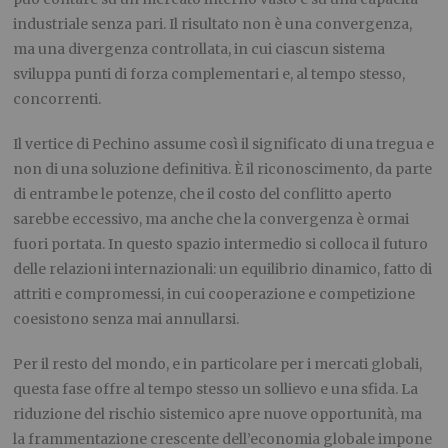
industriale senza pari. Il risultato non è una convergenza,
ma una divergenza controllata, in cui ciascun sistema
sviluppa punti di forza complementari e, al tempo stesso,
concorrenti.
Il vertice di Pechino assume così il significato di una tregua e
non di una soluzione definitiva. È il riconoscimento, da parte
di entrambe le potenze, che il costo del conflitto aperto
sarebbe eccessivo, ma anche che la convergenza è ormai
fuori portata. In questo spazio intermedio si colloca il futuro
delle relazioni internazionali: un equilibrio dinamico, fatto di
attriti e compromessi, in cui cooperazione e competizione
coesistono senza mai annullarsi.
Per il resto del mondo, e in particolare per i mercati globali,
questa fase offre al tempo stesso un sollievo e una sfida. La
riduzione del rischio sistemico apre nuove opportunità, ma
la frammentazione crescente dell’economia globale impone