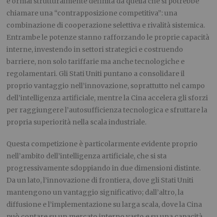
è ormai strutturalmente definita da quella che si potrebbe
chiamare una “contrapposizione competitiva”: una
combinazione di cooperazione selettiva e rivalità sistemica.
Entrambe le potenze stanno rafforzando le proprie capacità
interne, investendo in settori strategici e costruendo
barriere, non solo tariffarie ma anche tecnologiche e
regolamentari. Gli Stati Uniti puntano a consolidare il
proprio vantaggio nell’innovazione, soprattutto nel campo
dell’intelligenza artificiale, mentre la Cina accelera gli sforzi
per raggiungere l’autosufficienza tecnologica e sfruttare la
propria superiorità nella scala industriale.
Questa competizione è particolarmente evidente proprio
nell’ambito dell’intelligenza artificiale, che si sta
progressivamente sdoppiando in due dimensioni distinte.
Da un lato, l’innovazione di frontiera, dove gli Stati Uniti
mantengono un vantaggio significativo; dall’altro, la
diffusione e l’implementazione su larga scala, dove la Cina
può contare su un mercato interno vasto e su una capacità