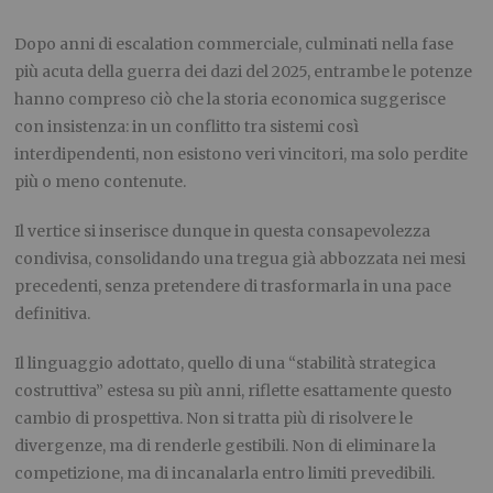
Dopo anni di escalation commerciale, culminati nella fase
più acuta della guerra dei dazi del 2025, entrambe le potenze
hanno compreso ciò che la storia economica suggerisce
con insistenza: in un conflitto tra sistemi così
interdipendenti, non esistono veri vincitori, ma solo perdite
più o meno contenute.
Il vertice si inserisce dunque in questa consapevolezza
condivisa, consolidando una tregua già abbozzata nei mesi
precedenti, senza pretendere di trasformarla in una pace
definitiva.
Il linguaggio adottato, quello di una “stabilità strategica
costruttiva” estesa su più anni, riflette esattamente questo
cambio di prospettiva. Non si tratta più di risolvere le
divergenze, ma di renderle gestibili. Non di eliminare la
competizione, ma di incanalarla entro limiti prevedibili.