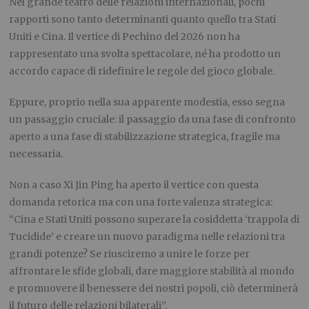
Nel grande teatro delle relazioni internazionali, pochi
rapporti sono tanto determinanti quanto quello tra Stati
Uniti e Cina. Il vertice di Pechino del 2026 non ha
rappresentato una svolta spettacolare, né ha prodotto un
accordo capace di ridefinire le regole del gioco globale.
Eppure, proprio nella sua apparente modestia, esso segna
un passaggio cruciale: il passaggio da una fase di confronto
aperto a una fase di stabilizzazione strategica, fragile ma
necessaria.
Non a caso Xi Jin Ping ha aperto il vertice con questa
domanda retorica ma con una forte valenza strategica:
“Cina e Stati Uniti possono superare la cosiddetta ‘trappola di
Tucidide’ e creare un nuovo paradigma nelle relazioni tra
grandi potenze? Se riusciremo a unire le forze per
affrontare le sfide globali, dare maggiore stabilità al mondo
e promuovere il benessere dei nostri popoli, ciò determinerà
il futuro delle relazioni bilaterali”.