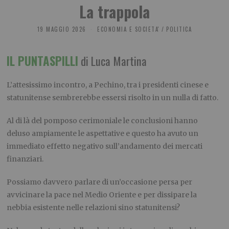
La trappola
19 MAGGIO 2026
ECONOMIA E SOCIETA'
/
POLITICA
IL PUNTASPILLI
di Luca Martina
L’attesissimo incontro, a Pechino, tra i presidenti cinese e
statunitense sembrerebbe essersi risolto in un nulla di fatto.
Al di là del pomposo cerimoniale le conclusioni hanno
deluso ampiamente le aspettative e questo ha avuto un
immediato effetto negativo sull’andamento dei mercati
finanziari.
Possiamo davvero parlare di un’occasione persa per
avvicinare la pace nel Medio Oriente e per dissipare la
nebbia esistente nelle relazioni sino statunitensi?