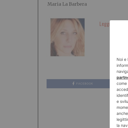
Maria La Barbera
Leggi qui le ul
FACEBOOK