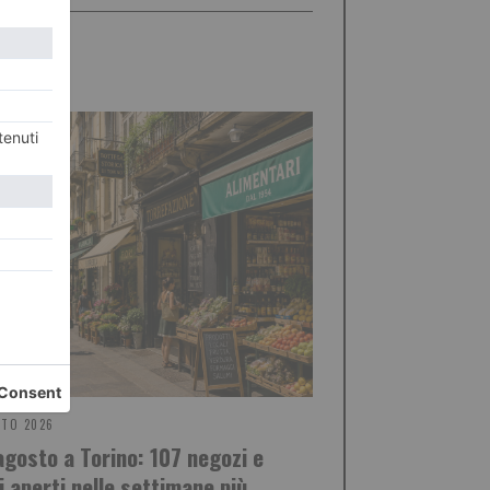
STO 2026
agosto a Torino: 107 negozi e
i aperti nelle settimane più