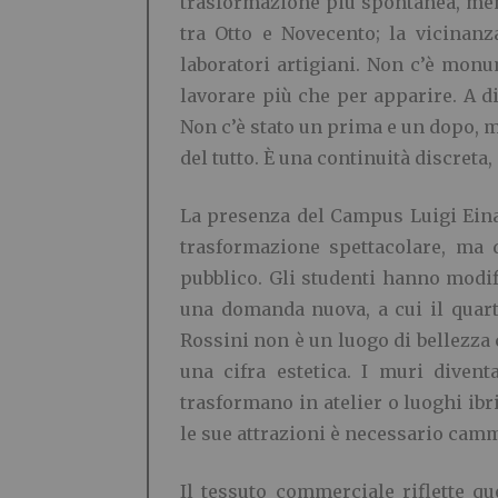
trasformazione più spontanea, men
tra Otto e Novecento; la vicinanz
laboratori artigiani. Non c’è monum
lavorare più che per apparire. A di
Non c’è stato un prima e un dopo, m
del tutto. È una continuità discreta, 
La presenza del Campus Luigi Einau
trasformazione spettacolare, ma 
pubblico. Gli studenti hanno modifi
una domanda nuova, a cui il quart
Rossini non è un luogo di bellezza 
una cifra estetica. I muri diventa
trasformano in atelier o luoghi ibr
le sue attrazioni è necessario cam
Il tessuto commerciale riflette q