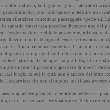
 e abitanti storici, botteghe artigiane, laboratori cre
di prossimità viva, che contribuisce a definire un cara
enza silenziosa concedono passeggiate aperte sul lung
lo sguardo. Quest’area potrebbe diventare uno dei pun
esta trasformazione richiede attenzione, misura, visio
 Borgo Rossini non ha bisogno di essere reinventato, m
favorire l’incontro senza cancellare l’esistente; di sos
mologante, di un progetto sulla Dora che la renda davve
sidenti storici. Ha bisogno, soprattutto, di una st
semplicemente “il prossimo quartiere di moda”. Perché
i rari luoghi in cui la città non è ancora del tutto c
bile. Un quartiere che non si impone, ma si lascia vivere
 area o quartiere possiede e contiene bellezze espost
nita, certo, ma senza essere snaturate della loro unicità 