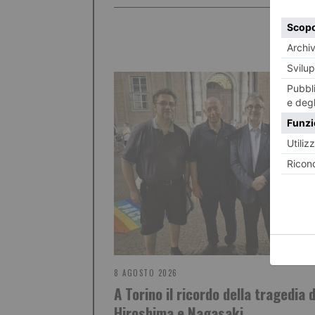
8 AGOSTO 2026
A Torino il ricordo della tragedia d
Hiroshima e Nagasaki