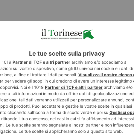
time notizie:
IL TORINESE
TWITTER
WHATSAPP
CRONACA