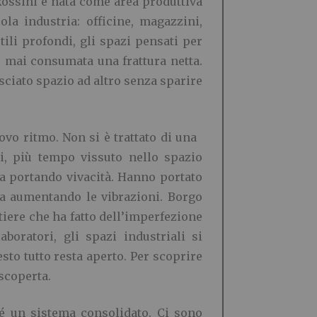
ossini è nata come area produttiva
la industria: officine, magazzini,
tili profondi, gli spazi pensati per
 è mai consumata una frattura netta.
sciato spazio ad altro senza sparire
vo ritmo. Non si è trattato di una
i, più tempo vissuto nello spazio
ata portando vivacità. Hanno portato
ma aumentando le vibrazioni. Borgo
tiere che ha fatto dell’imperfezione
aboratori, gli spazi industriali si
sto tutto resta aperto. Per scoprire
scoperta.
né un sistema consolidato. Ci sono