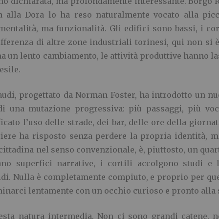
o dichiarata, ma profondamente interessante. Borgo R
a alla Dora lo ha reso naturalmente vocato alla picco
entalità, ma funzionalità. Gli edifici sono bassi, i cor
fferenza di altre zone industriali torinesi, qui non si
a un lento cambiamento, le attività produttive hanno la
esile.
di, progettato da Norman Foster, ha introdotto un nuo
di una mutazione progressiva: più passaggi, più voc
cato l’uso delle strade, dei bar, delle ore della giorn
iere ha risposto senza perdere la propria identità, 
cittadina nel senso convenzionale, è, piuttosto, un quar
no superfici narrative, i cortili accolgono studi e l
idi. Nulla è completamente compiuto, e proprio per que
minarci lentamente con un occhio curioso e pronto alla 
uesta natura intermedia. Non ci sono grandi catene, 