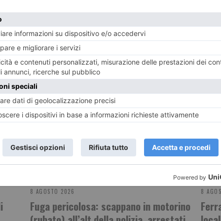
POTREBBE INTERESSARTI...
8 AGOSTO 2026
8 AGO
i
Fuga pericolosa: scappano in motorino
Ferr
(rubato) all’alt della polizia, arrestati
local