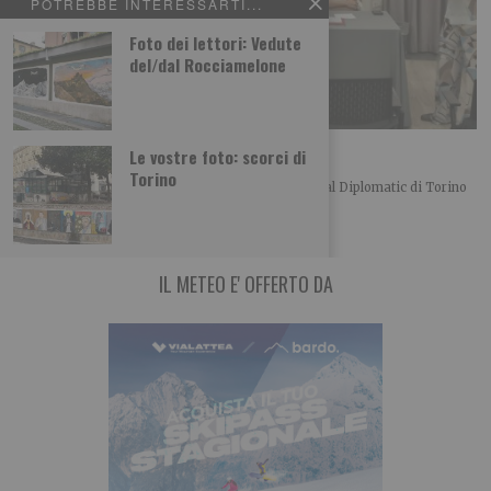
POTREBBE INTERESSARTI...
Foto dei lettori: Vedute
del/dal Rocciamelone
L’importanza del centro in politica
Le vostre foto: scorci di
Torino
Merlo, Nallo e Giachino a confronto Bel convegno al Diplomatic di Torino
organizzato dalla UDC torinese
IL METEO E' OFFERTO DA