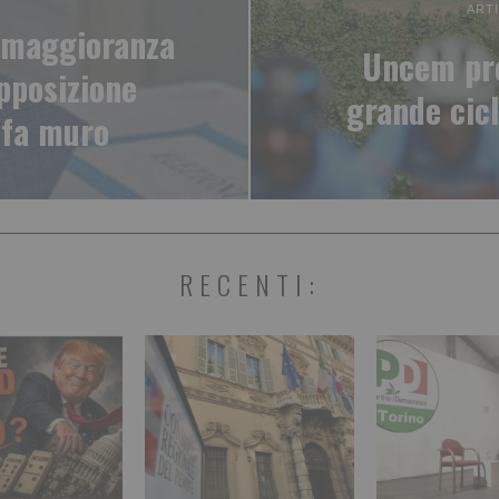
ART
a maggioranza
Uncem pre
opposizione
grande cic
 fa muro
RECENTI: