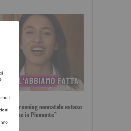
STO 2026
o: “Lo screening neonatale esteso
altà anche in Piemonte”