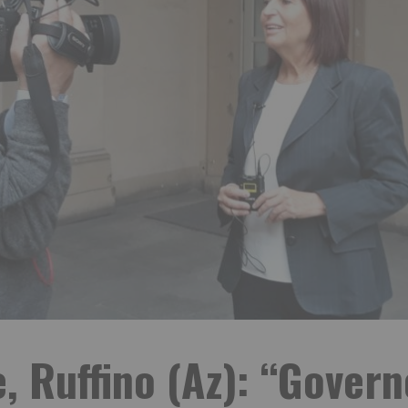
, Ruffino (Az): “Gover