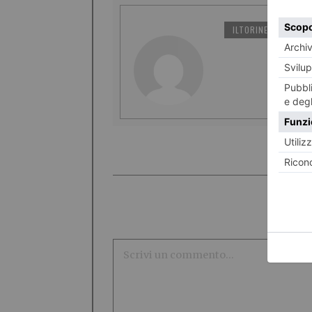
ILTORINESE
PO