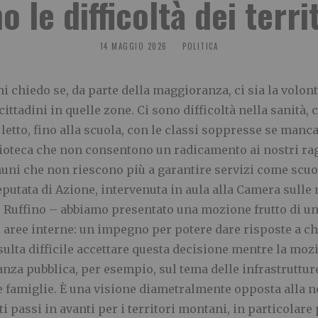
 le difficoltà dei terri
14 MAGGIO 2026
POLITICA
 chiedo se, da parte della maggioranza, ci sia la volont
ittadini in quelle zone. Ci sono difficoltà nella sanità, 
 letto, fino alla scuola, con le classi soppresse se manc
iblioteca che non consentono un radicamento ai nostri ra
muni che non riescono più a garantire servizi come scuo
eputata di Azione, intervenuta in aula alla Camera sulle 
 Ruffino – abbiamo presentato una mozione frutto di un
aree interne: un impegno per potere dare risposte a chi 
isulta difficile accettare questa decisione mentre la mo
inanza pubblica, per esempio, sul tema delle infrastruttur
e famiglie. È una visione diametralmente opposta alla no
i passi in avanti per i territori montani, in particolar