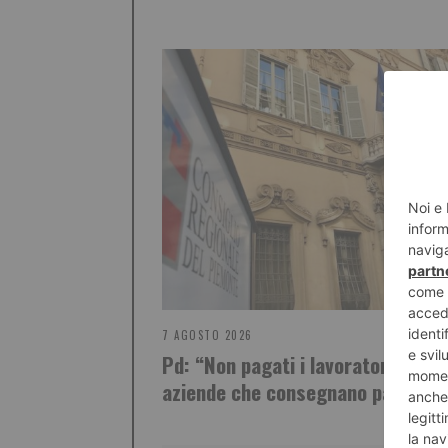
7 AGOSTO 2026
Pd: “Non pagati i lavoratori delle
aziende che consegnano pannolini