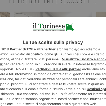
POTREBBE INTERESSARTI...
6 AGOSTO 2026
5 AGO
Buongiorno Elly
Nall
”
è re