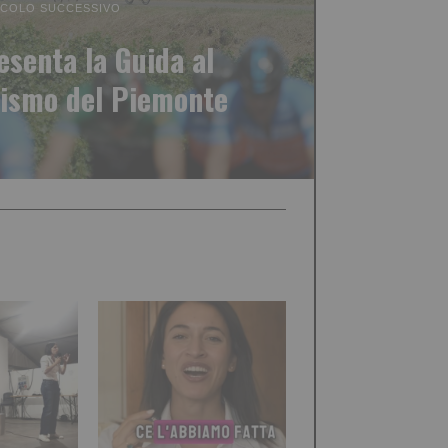
ICOLO SUCCESSIVO
senta la Guida al
lismo del Piemonte