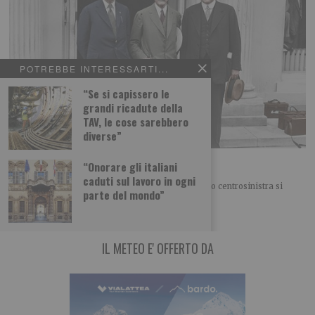
POTREBBE INTERESSARTI...
“Se si capissero le
grandi ricadute della
TAV, le cose sarebbero
diverse”
Ennio Caretto: Gli “Anni furenti” degli Usa
“Onorare gli italiani
caduti sul lavoro in ogni
FINESTRA SUL MONDO Nel nostro “Campo largo” o centrosinistra si
parte del mondo”
litiga di nuovo sulla politica estera. O meglio
IL METEO E' OFFERTO DA