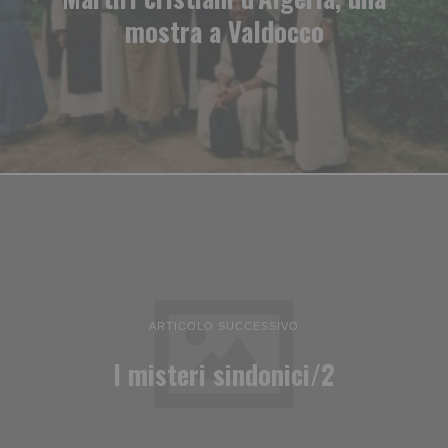
mostra a Valdocco
ARTICOLO SUCCESSIVO
I misteri sindonici/2