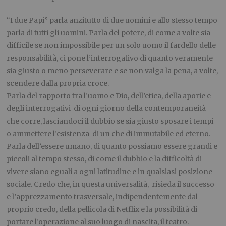
“I due Papi” parla anzitutto di due uomini e allo stesso tempo
parla di tutti gli uomini. Parla del potere, di come a volte sia
difficile se non impossibile per un solo uomo il fardello delle
responsabilità, ci pone l’interrogativo di quanto veramente
sia giusto o meno perseverare e se non valga la pena, a volte,
scendere dalla propria croce.
Parla del rapporto tra l’uomo e Dio, dell’etica, della aporie e
degli interrogativi di ogni giorno della contemporaneità
che corre, lasciandoci il dubbio se sia giusto sposare i tempi
o ammettere l’esistenza di un che di immutabile ed eterno.
Parla dell’essere umano, di quanto possiamo essere grandi e
piccoli al tempo stesso, di come il dubbio e la difficoltà di
vivere siano eguali a ogni latitudine e in qualsiasi posizione
sociale. Credo che, in questa universalità, risieda il successo
e l’apprezzamento trasversale, indipendentemente dal
proprio credo, della pellicola di Netflix e la possibilità di
portare l’operazione al suo luogo di nascita, il teatro.