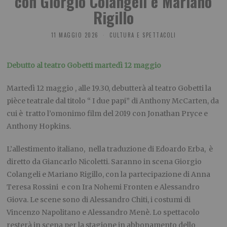
con Giorgio Colangeli e Mariano
Rigillo
11 MAGGIO 2026
CULTURA E SPETTACOLI
Debutto al teatro Gobetti martedì 12 maggio
Martedì 12 maggio , alle 19.30, debutterà al teatro Gobetti la
pièce teatrale dal titolo “ I due papi” di Anthony McCarten, da
cui è tratto l’omonimo film del 2019 con Jonathan Pryce e
Anthony Hopkins.
L’allestimento italiano, nella traduzione di Edoardo Erba, è
diretto da Giancarlo Nicoletti. Saranno in scena Giorgio
Colangeli e Mariano Rigillo, con la partecipazione di Anna
Teresa Rossini e con Ira Nohemi Fronten e Alessandro
Giova. Le scene sono di Alessandro Chiti, i costumi di
Vincenzo Napolitano e Alessandro Menè. Lo spettacolo
resterà in scena per la stagione in abbonamento dello