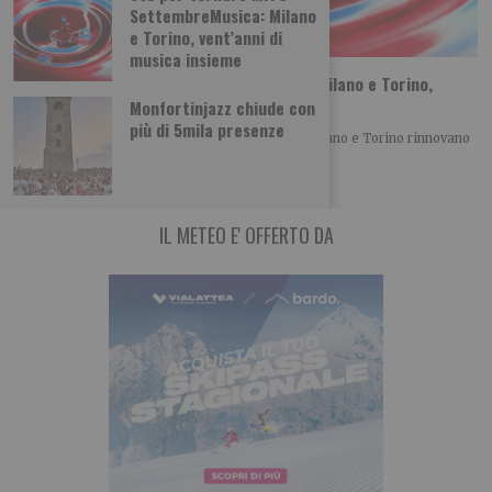
SettembreMusica: Milano
e Torino, vent’anni di
musica insieme
Sta per tornare MITO SettembreMusica: Milano e Torino,
vent’anni di musica insieme
Monfortinjazz chiude con
più di 5mila presenze
Con la XX edizione di MITO SettembreMusica, Milano e Torino rinnovano
un patto culturale che, anno
IL METEO E' OFFERTO DA