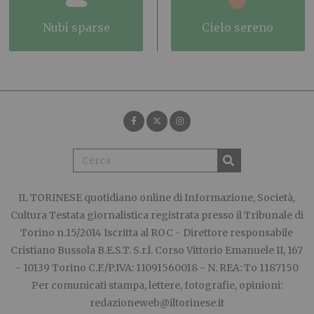
nubi sparse
cielo sereno
IL TORINESE
quotidiano online di Informazione, Società,
Cultura Testata giornalistica registrata presso il Tribunale di
Torino n.15/2014 Iscritta al ROC - Direttore responsabile
Cristiano Bussola B.E.S.T. S.r.l. Corso Vittorio Emanuele II, 167
- 10139 Torino C.F./P.IVA: 11091560018 - N. REA: To 1187150
Per comunicati stampa, lettere, fotografie, opinioni:
redazioneweb@iltorinese.it