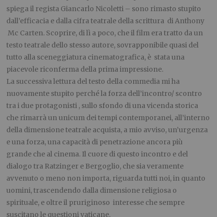
spiega il regista Giancarlo Nicoletti – sono rimasto stupito
dall’efficacia e dalla cifra teatrale della scrittura di Anthony
Mc Carten. Scoprire, di lì a poco, che il film era tratto da un
testo teatrale dello stesso autore, sovrapponibile quasi del
tutto alla sceneggiatura cinematografica, è stata una
piacevole riconferma della prima impressione.
La successiva lettura del testo della commedia mi ha
nuovamente stupito perché la forza dell’incontro/ scontro
tra i due protagonisti , sullo sfondo di una vicenda storica
che rimarrà un unicum dei tempi contemporanei, all’interno
della dimensione teatrale acquista, a mio avviso, un’urgenza
e una forza, una capacità di penetrazione ancora più
grande che al cinema. Il cuore di questo incontro e del
dialogo tra Ratzinger e Bergoglio, che sia veramente
avvenuto o meno non importa, riguarda tutti noi, in quanto
uomini, trascendendo dalla dimensione religiosa o
spirituale, e oltre il pruriginoso interesse che sempre
suscitano le questioni vaticane.