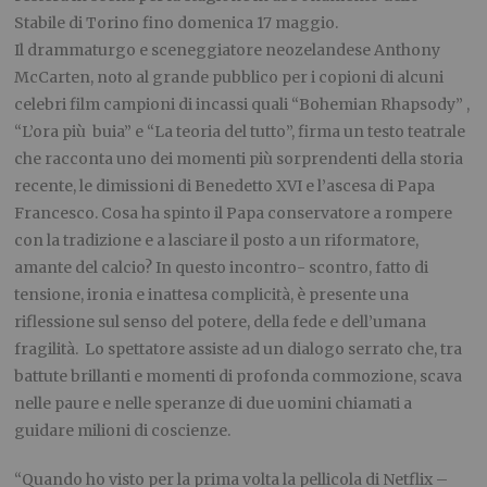
Stabile di Torino fino domenica 17 maggio.
Il drammaturgo e sceneggiatore neozelandese Anthony
McCarten, noto al grande pubblico per i copioni di alcuni
celebri film campioni di incassi quali “Bohemian Rhapsody” ,
“L’ora più buia” e “La teoria del tutto”, firma un testo teatrale
che racconta uno dei momenti più sorprendenti della storia
recente, le dimissioni di Benedetto XVI e l’ascesa di Papa
Francesco. Cosa ha spinto il Papa conservatore a rompere
con la tradizione e a lasciare il posto a un riformatore,
amante del calcio? In questo incontro- scontro, fatto di
tensione, ironia e inattesa complicità, è presente una
riflessione sul senso del potere, della fede e dell’umana
fragilità. Lo spettatore assiste ad un dialogo serrato che, tra
battute brillanti e momenti di profonda commozione, scava
nelle paure e nelle speranze di due uomini chiamati a
guidare milioni di coscienze.
“Quando ho visto per la prima volta la pellicola di Netflix –