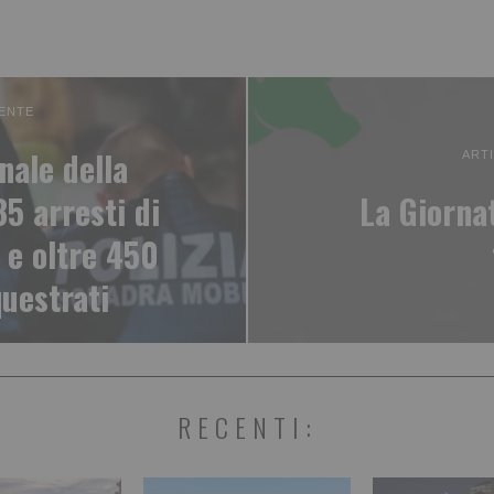
ENTE
nale della
ART
35 arresti di
La Giorna
e e oltre 450
uestrati
RECENTI: