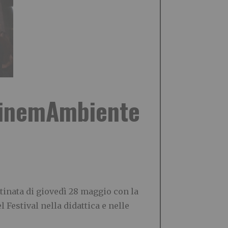
i CinemAmbiente
inata di giovedì 28 maggio con la
estival nella didattica e nelle