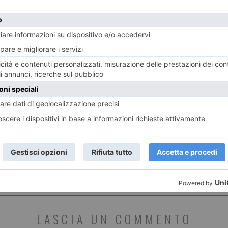
La Compagnia de Les Farfadais chiude
Cald
‘Narrazioni Parallele Festival’
e Pi
anco
ST RECENTI
LASCIA UN COMMENTO