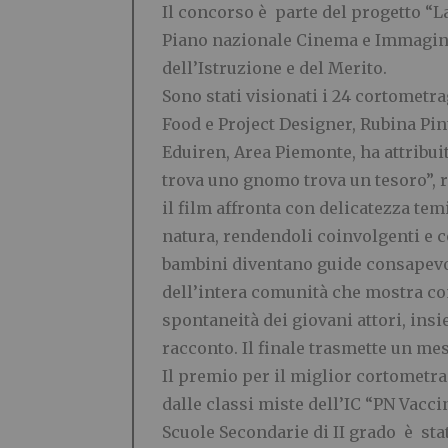
Il concorso è parte del progetto “L
Piano nazionale Cinema e Immagini 
dell’Istruzione e del Merito.
Sono stati visionati i 24 cortometr
Food e Project Designer, Rubina Pin
Eduiren, Area Piemonte, ha attribui
trova uno gnomo trova un tesoro”, r
il film affronta con delicatezza tem
natura, rendendoli coinvolgenti e c
bambini diventano guide consapevoli
dell’intera comunità che mostra co
spontaneità dei giovani attori, insi
racconto. Il finale trasmette un mes
Il premio per il miglior cortometrag
dalle classi miste dell’IC “PN Vacci
Scuole Secondarie di II grado è stat