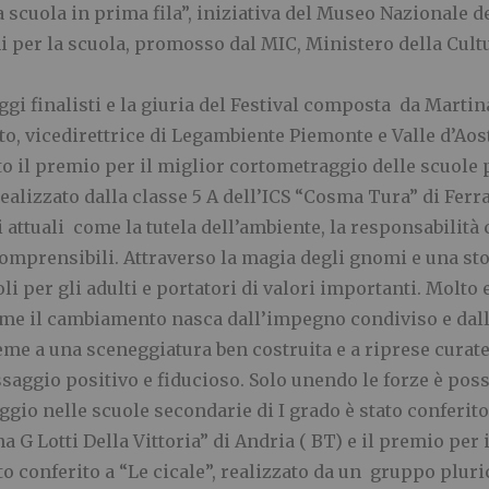
a scuola in prima fila”, iniziativa del Museo Nazionale d
per la scuola, promosso dal MIC, Ministero della Cult
aggi finalisti e la giuria del Festival composta da Marti
to, vicedirettrice di Legambiente Piemonte e Valle d’Ao
to il premio per il miglior cortometraggio delle scuole
ealizzato dalla classe 5 A dell’ICS “Cosma Tura” di Ferr
i attuali come la tutela dell’ambiente, la responsabilità 
omprensibili. Attraverso la magia degli gnomi e una stori
 per gli adulti e portatori di valori importanti. Molto 
me il cambiamento nasca dall’impegno condiviso e dalle 
eme a una sceneggiatura ben costruita e a riprese curate,
saggio positivo e fiducioso. Solo unendo le forze è poss
gio nelle scuole secondarie di I grado è stato conferito
na G Lotti Della Vittoria” di Andria ( BT) e il premio per
o conferito a “Le cicale”, realizzato da un gruppo pluric