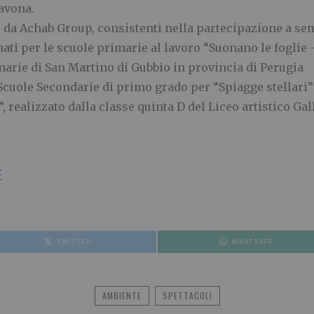
avona.
ti da Achab Group, consistenti nella partecipazione a se
ati per le scuole primarie al lavoro “Suonano le foglie 
imarie di San Martino di Gubbio in provincia di Perugia
 Scuole Secondarie di primo grado per “Spiagge stellari”
 realizzato dalla classe quinta D del Liceo artistico Gall
E
TWITTER
WHATSAPP
AMBIENTE
SPETTACOLI