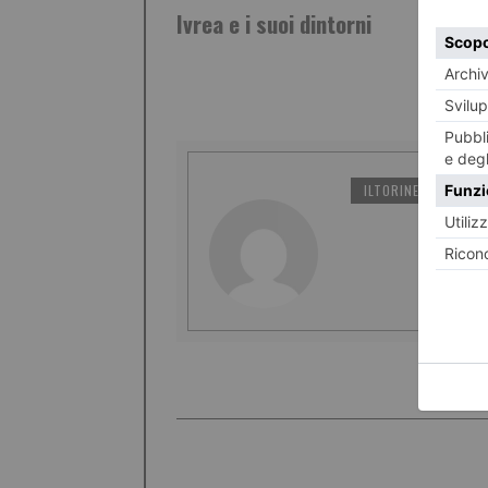
Ivrea e i suoi dintorni
ILTORINESE
PO