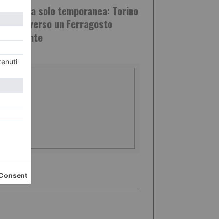
o, tregua solo temporanea: Torino
emonte verso un Ferragosto
ra rovente