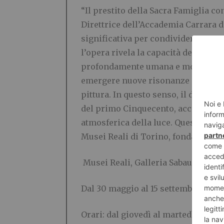
“Il prestito della Sacra Famiglia co
Direttrice dell’Accademia Carrara
significativa per condividere con u
l’opera rivela la capacità dell’artis
profondamente umana e moderna. All
emergere nuove risonanze e prospett
pittura. In questo senso, il dialogo
del primo Cinquecento, accomunata d
atmosferica della luce. Questo pro
Musei Reali di Torino, fondata sull
Musei Reali, Galleria Sabauda Spazi
Dal 30 maggio al 15 settembre 2026
Orari: dal giovedì al martedì 9.00-19