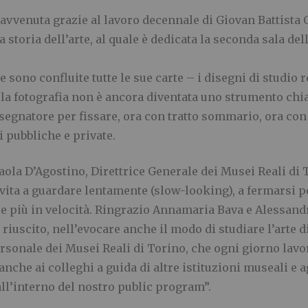
 è avvenuta grazie al lavoro decennale di Giovan Battista
a storia dell’arte, al quale è dedicata la seconda sala de
sono confluite tutte le sue carte – i disegni di studio re
la fotografia non è ancora diventata uno strumento chia
 disegnatore per fissare, ora con tratto sommario, ora con
i pubbliche e private.
Paola D’Agostino, Direttrice Generale dei Musei Reali d
ita a guardare lentamente (slow-looking), a fermarsi pe
re più in velocità. Ringrazio Annamaria Bava e Alessand
riuscito, nell’evocare anche il modo di studiare l’arte 
ersonale dei Musei Reali di Torino, che ogni giorno lavo
anche ai colleghi a guida di altre istituzioni museali e 
all’interno del nostro public program”.