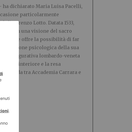
– ha dichiarato Maria Luisa Pacelli,
ccasione particolarmente
à di Lorenzo Lotto. Datata 1533,
rituale in una visione del sacro
seale offre la possibilità di far
ile tensione psicologica della sua
a culturafigurativa lombardo-veneta
nsione interiore e la resa
te feconda tra Accademia Carrara e