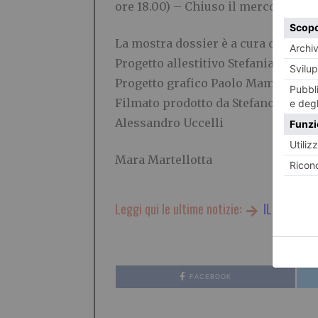
ore 18.00) – Chiuso il mercoledì
La mostra dossier è a cura di Anna
Progetto allestitivo Stefania Dassi 
Progetto grafico Paolo Mamino
Filmato prodotto da Stefano P. Test
Alessandro Uccelli
Mara Martellotta
Leggi qui le ultime notizie:
IL TORINES
FACEBOOK