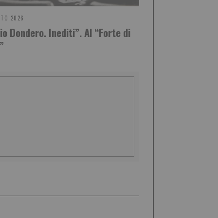
STO 2026
o Dondero. Inediti”. Al “Forte di
”