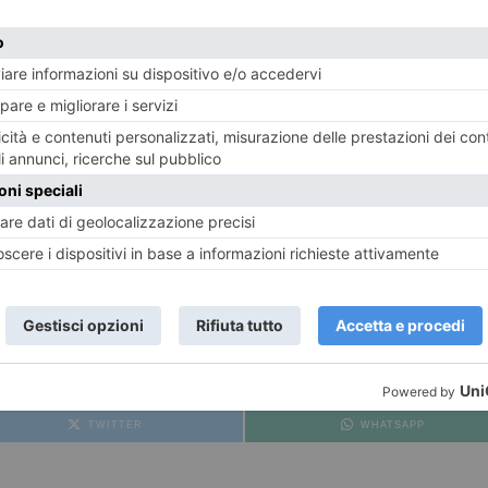
maria Bava e Alessandro Uccelli
e Barbara Vinardi
a per Lab80 Film su un testo di
E
TWITTER
WHATSAPP