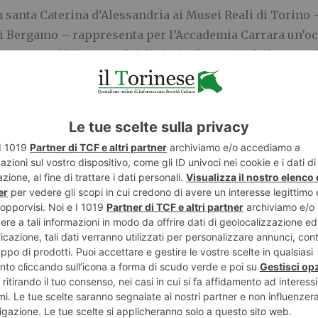
n santa Caterina d’Alessandria ai Musei Reali di Torino 
 di Bergamo – rappresenta per l’Accademia Carrara un’o
n nuovopubblico uno dei dipinti più poetici della maturit
ta di intrecciare intensità emotiva, luce e profondità spi
o stesso tempo, il confronto con un diverso contesto mu
ive di lettura, valorizzando la forza narrativa e la sott
 con i dipinti di Savoldo mette in luce la ricchezza dell
a una sensibilità nuova verso il dato naturale, la dime
getto testimonia infine la collaborazione particolarmen
a condivisione di ricerca, visioni e patrimonio”
o Scoperte – Piazzetta Reale 1, Torino
.00 (la biglietteria chiude alle