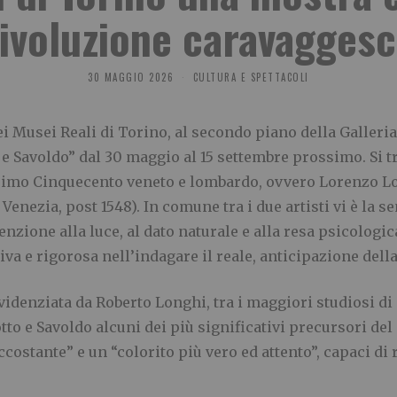
ivoluzione caravagges
30 MAGGIO 2026
CULTURA E SPETTACOLI
ei Musei Reali di Torino, al secondo piano della Galleria
 e Savoldo” dal 30 maggio al 15 settembre prossimo. Si 
rimo Cinquecento veneto e lombardo, ovvero Lorenzo Lott
nezia, post 1548). In comune tra i due artisti vi è la se
tenzione alla luce, al dato naturale e alla resa psicolog
iva e rigorosa nell’indagare il reale, anticipazione del
videnziata da Roberto Longhi, tra i maggiori studiosi di
tto e Savoldo alcuni dei più significativi precursori d
costante” e un “colorito più vero ed attento”, capaci d