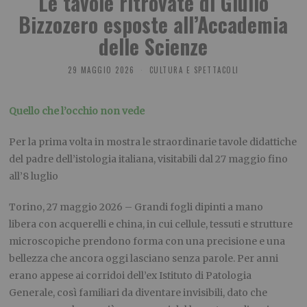
Le tavole ritrovate di Giulio
Bizzozero esposte all’Accademia
delle Scienze
29 MAGGIO 2026
CULTURA E SPETTACOLI
Quello che l’occhio non vede
Per la prima volta in mostra le straordinarie tavole didattiche
del padre dell’istologia italiana, visitabili dal 27 maggio fino
all’8 luglio
Torino, 27 maggio 2026 – Grandi fogli dipinti a mano
libera con acquerelli e china, in cui cellule, tessuti e strutture
microscopiche prendono forma con una precisione e una
bellezza che ancora oggi lasciano senza parole. Per anni
erano appese ai corridoi dell’ex Istituto di Patologia
Generale, così familiari da diventare invisibili, dato che