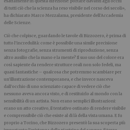
esattamente in questa direzione: portare davanti agli occhi
di tutti ciò che la scienza ha reso visibile nel corso dei secoli»,
ha dichiarato Marco Mezzalama, presidente dell’Accademia
delle Scienze.
Ciò che colpisce, guardando le tavole di Bizzozero, è prima di
tutto l’incredulità: come è possibile una simile precisione
senza fotografie, senza strumenti di riproduzione, senza
altro ausilio che la mano e la mente? Il suo uso del colore era
così sapiente da rendere strutture reali non solo fedeli, ma
quasi fantastiche – qualcosa che potremmo scambiare per
un’illustrazione contemporanea, e che invece nasceva
dall’occhio di uno scienziato capace di vedere ciò che
nessuno aveva ancora visto, e di restituirlo al mondo con la
sensibilità di un artista. Non erano semplici illustrazioni:
erano un atto creativo, il tentativo ostinato di rendere visibile
e comprensibile ciò che esiste al di là della vista umana. E fu
proprio a Torino, che Bizzozero presentò la sua scoperta più