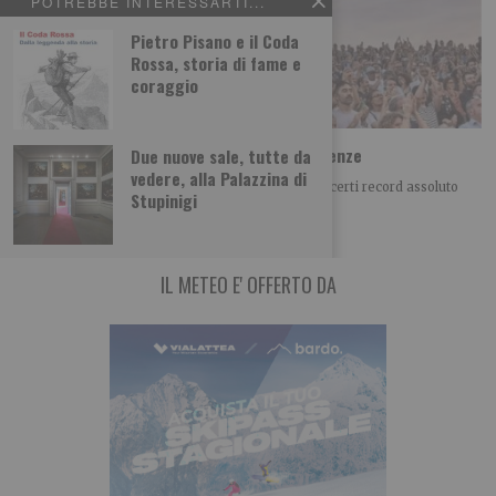
POTREBBE INTERESSARTI...
Pietro Pisano e il Coda
Rossa, storia di fame e
coraggio
Monfortinjazz chiude con più di 5mila presenze
Due nuove sale, tutte da
vedere, alla Palazzina di
UN 50° ANNIVERSARIO DA RECORD Nei sette concerti record assoluto
Stupinigi
nella storia del festival Si
IL METEO E' OFFERTO DA