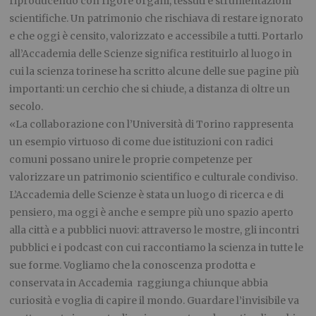
riproducendo con rigore organi, tessuti e strumentazioni
scientifiche. Un patrimonio che rischiava di restare ignorato
e che oggi è censito, valorizzato e accessibile a tutti. Portarlo
all’Accademia delle Scienze significa restituirlo al luogo in
cui la scienza torinese ha scritto alcune delle sue pagine più
importanti: un cerchio che si chiude, a distanza di oltre un
secolo.
«La collaborazione con l’Università di Torino rappresenta
un esempio virtuoso di come due istituzioni con radici
comuni possano unire le proprie competenze per
valorizzare un patrimonio scientifico e culturale condiviso.
L’Accademia delle Scienze è stata un luogo di ricerca e di
pensiero, ma oggi è anche e sempre più uno spazio aperto
alla città e a pubblici nuovi: attraverso le mostre, gli incontri
pubblici e i podcast con cui raccontiamo la scienza in tutte le
sue forme. Vogliamo che la conoscenza prodotta e
conservata in Accademia raggiunga chiunque abbia
curiosità e voglia di capire il mondo. Guardare l’invisibile va