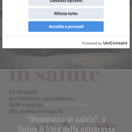
ARTICOLO PRECEDENTE
Latitante da due anni arrestato
a Madonna di Campagna
ARTICOLO SUCCESSIVO
“Menopausa in salute”, a
Torino il libro della dottoressa