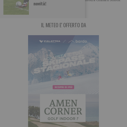
novità!
The Soul Trembles A cura di Chiara Lee
IL METEO E' OFFERTO DA