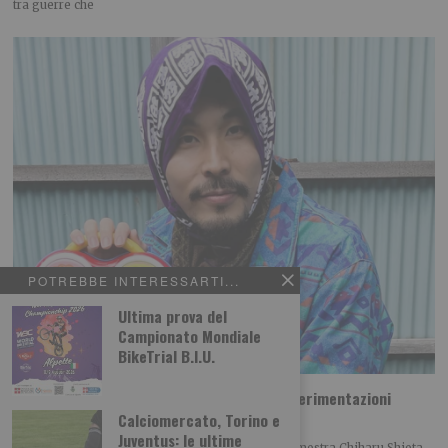
tra guerre che
POTREBBE INTERESSARTI...
Ultima prova del
Campionato Mondiale
BikeTrial B.I.U.
KASAI folk giapponese, ritmi footwork e sperimentazioni
glitch
Calciomercato, Torino e
Juventus: le ultime
Ultimo appuntamento del public programme della mostra Chiharu Shiota.