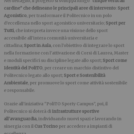
Nel dettaglio, il progetto si sviluppa lungo
“cinque verticali
cardine” che delineano le principali aree di intervento
:
Sport
Agonistico
, per trasformare il Politecnico in un polo
d’eccellenza nello sport agonistico universitario;
Sport per
Tutti
, che interpreta invece una visione dello sport
accessibile all’intera comunità universitaria e
cittadina;
Sport in Aula
, con l’obiettivo di integrare lo sport
nella formazione con l’attivazione di Corsi di Laurea, Master
e moduli specifici su discipline legate allo sport;
Sport come
Identità del PoliTO
, per creare un marchio distintivo del
Politecnico legato allo sport;
Sport e Sostenibilità
Ambientale
, per promuove lo sport come attività sostenibile
e responsabile.
Grazie all’iniziativa “PoliTO Sporty Campus”, poi, il
Politecnico si doterà di
infrastrutture sportive
all’avanguardia
, individuando nuovi spazi e lavorando in
sinergia con il
Cus Torino
per accedere a impianti di
eccellenza.