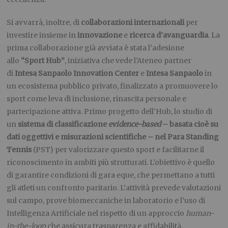
Si avvarrà, inoltre, di
collaborazioni internazionali
per
investire insieme in
innovazione
e
ricerca d’avanguardia
. La
prima collaborazione già avviata è stata l’adesione
allo
“Sport Hub”
, iniziativa che vede l’Ateneo partner
di
Intesa Sanpaolo Innovation Center
e
Intesa Sanpaolo
in
un ecosistema pubblico privato, finalizzato a promuovere lo
sport come leva di inclusione, rinascita personale e
partecipazione attiva. Primo progetto dell’Hub, lo studio di
un
sistema di classificazione
evidence-based
– basata cioè su
dati oggettivi e misurazioni scientifiche – nel Para Standing
Tennis
(PST) per valorizzare questo sport e facilitarne il
riconoscimento in ambiti più strutturati. L’obiettivo è quello
di garantire condizioni di gara eque, che permettano a tutti
gli atleti un confronto paritario. L’attività prevede valutazioni
sul campo, prove biomeccaniche in laboratorio e l’uso di
Intelligenza Artificiale nel rispetto di un approccio
human-
in-the-loop
che assicura trasparenza e affidabilità.