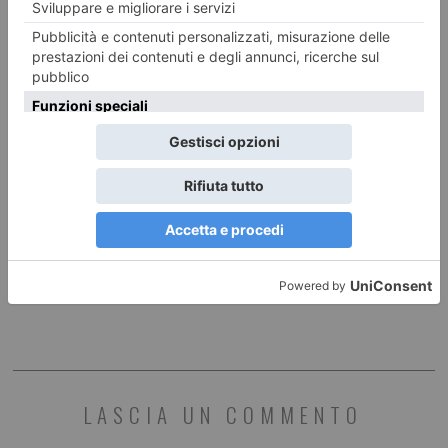
8 AGOSTO 2026
Due Comuni, un solo entusiasmo: il 12 settembre torna la
Hope Color
ILTORINESE
POST RECENTI
LASCIA UN COMMENTO