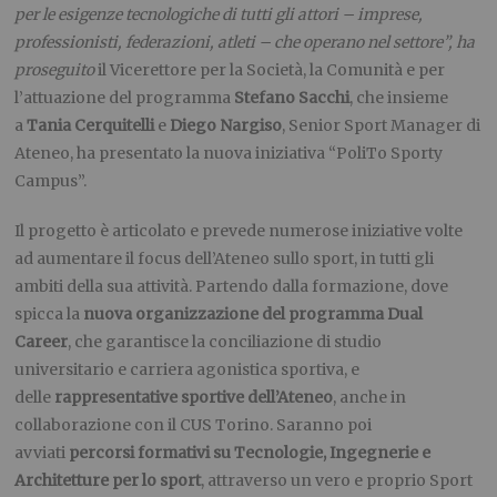
per le esigenze tecnologiche di tutti gli attori – imprese,
professionisti, federazioni, atleti – che operano nel settore”, ha
proseguito
il Vicerettore per la Società, la Comunità e per
l’attuazione del programma
Stefano Sacchi
, che insieme
a
Tania Cerquitelli
e
Diego Nargiso
, Senior Sport Manager di
Ateneo, ha presentato la nuova iniziativa “PoliTo Sporty
Campus”.
Il progetto è articolato e prevede numerose iniziative volte
ad aumentare il focus dell’Ateneo sullo sport, in tutti gli
ambiti della sua attività. Partendo dalla formazione, dove
spicca la
nuova organizzazione del programma Dual
Career
, che garantisce la conciliazione di studio
universitario e carriera agonistica sportiva, e
delle
rappresentative sportive dell’Ateneo
, anche in
collaborazione con il CUS Torino. Saranno poi
avviati
percorsi formativi su Tecnologie, Ingegnerie e
Architetture per lo sport
, attraverso un vero e proprio Sport