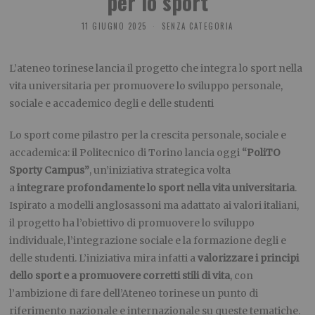
per lo sport
11 GIUGNO 2025
SENZA CATEGORIA
L’ateneo torinese
lancia il progetto che integra lo sport nella
vita universitaria per promuovere lo sviluppo personale,
sociale e accademico degli e delle studenti
Lo sport come pilastro per la crescita personale, sociale e
accademica: il Politecnico di Torino lancia oggi
“PoliTO
Sporty Campus”
, un’iniziativa strategica volta
a
integrare
profondamente
lo sport nella vita universitaria
.
Ispirato a modelli anglosassoni ma adattato ai valori italiani,
il progetto ha l’obiettivo di promuovere lo sviluppo
individuale, l’integrazione sociale e la formazione degli e
delle studenti. L’iniziativa mira infatti a
valorizzare i principi
dello sport e a promuovere corretti stili di vita
, con
l’ambizione di fare dell’Ateneo torinese un punto di
riferimento nazionale e internazionale su queste tematiche.