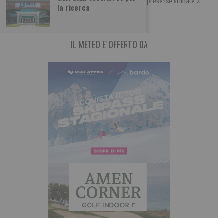
8 giornate di gare 759 atleti 68 delegazioni 10.000 presenze stimate 2
la ricerca
medaglie azzurre Otto
IL METEO E' OFFERTO DA