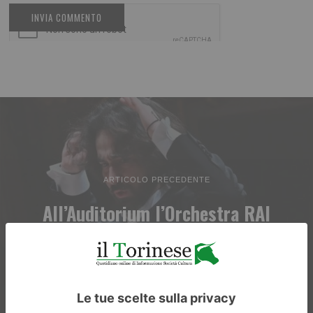
ARTICOLO PRECEDENTE
All’Auditorium l’Orchestra RAI
e i Borsisti di Professione
Orchestra