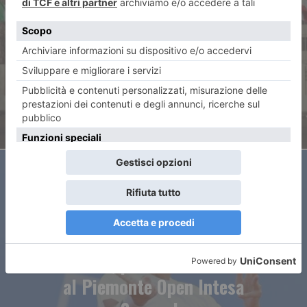
Arriva la Fiat 500 Hybrid a
Mirafiori, forse si chiamerà
“Torino”
ARTICOLO SUCCESSIVO
Arnaboldi, primo hurrà azzurro
al Piemonte Open Intesa