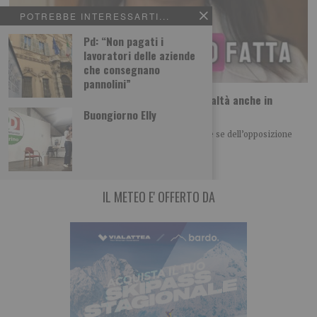
POTREBBE INTERESSARTI...
Pd: “Non pagati i
lavoratori delle aziende
che consegnano
pannolini”
Nallo: “Lo screening neonatale esteso è realtà anche in
Piemonte”
Buongiorno Elly
E’ un grande traguardo, frutto del lavoro che anche se dell’opposizione
siamo riusciti a portare avanti
IL METEO E' OFFERTO DA