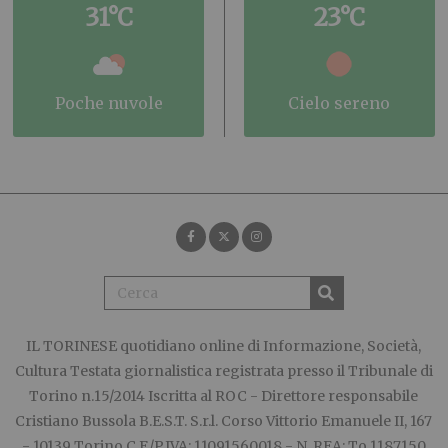
31°C
23°C
poche nuvole
cielo sereno
IL TORINESE
quotidiano online di Informazione, Società,
Cultura Testata giornalistica registrata presso il Tribunale di
Torino n.15/2014 Iscritta al ROC - Direttore responsabile
Cristiano Bussola B.E.S.T. S.r.l. Corso Vittorio Emanuele II, 167
- 10139 Torino C.F./P.IVA: 11091560018 - N. REA: To 1187150