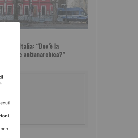
STO 2026
 Forza Italia: “Dov’è la
iarazione antianarchica?”