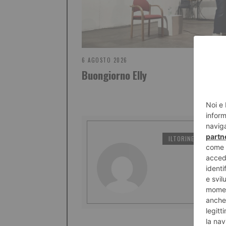
6 AGOSTO 2026
Buongiorno Elly
ILTORINESE
PO