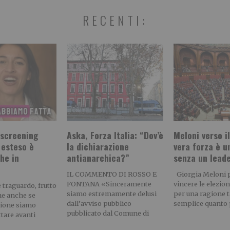
RECENTI:
 screening
Aska, Forza Italia: “Dov’è
Meloni verso il
 esteso è
la dichiarazione
vera forza è u
he in
antianarchica?”
senza un lead
”
IL COMMENTO DI ROSSO E
Giorgia Meloni 
FONTANA «Sinceramente
vincere le elezion
 traguardo, frutto
siamo estremamente delusi
per una ragione 
he anche se
dall’avviso pubblico
semplice quanto p
zione siamo
pubblicato dal Comune di
rtare avanti