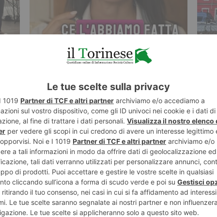
5 AGOSTO 2026
5 AGO
Nallo: “Lo screening neonatale esteso
Aska,
è realtà anche in Piemonte”
dich
ST RECENTI