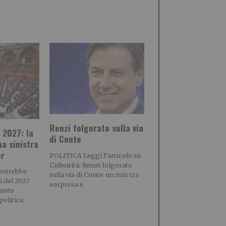
Renzi folgorato sulla via
 2027: la
di Conte
na sinistra
er
POLITICA Leggi l’articolo su
L’identità: Renzi folgorato
potrebbe
sulla via di Conte: un mix tra
i del 2027
sorpresa e
tanto
olitica: