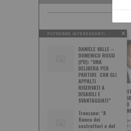
POTREBBE INTERESSARTI...
DANIELE VALLE –
DOMENICO ROSSI
(PD): “UNA
DELIBERA PER
PARTIRE CON GLI
APPALTI
RISERVATI A
IMPRENDI
DISABILI E
COMPIE 50
SVANTAGGIATI”
Nadia Toffa, il coraggio
INREGALO 
della testimonianza
DONAZION
Tronzano: “A
fianco dei
*** La lettera *** La
Successo pe
conduttrice de ‘Le Jene’ nelle
costruttori e del
solidale’ di 
parole accorate del