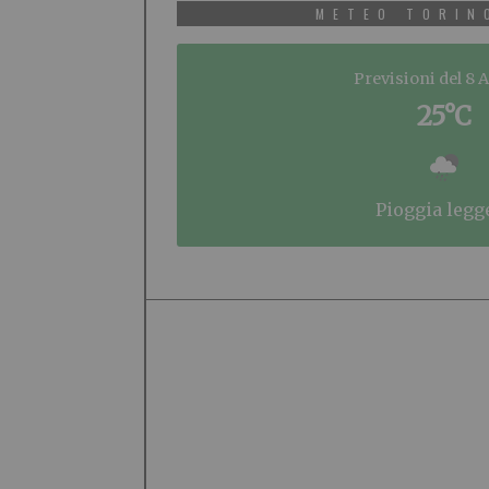
METEO TORIN
Previsioni del 8 
25°C
pioggia legg