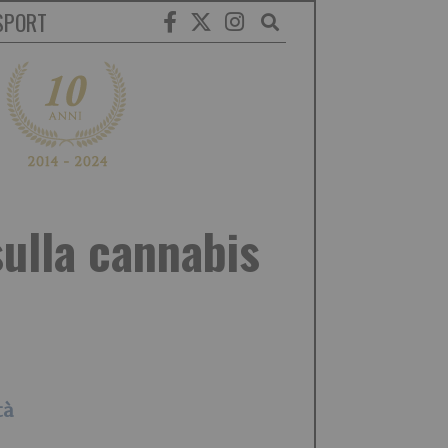
SPORT
sulla cannabis
tà