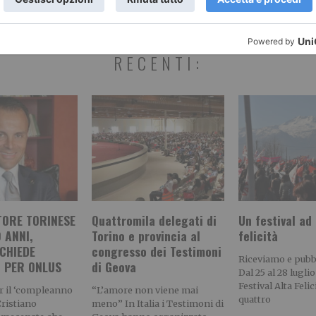
RECENTI:
TORE TORINESE
Quattromila delegati di
Un festival ad 
 ANNI,
Torino e provincia al
felicità
CHIEDE
congresso dei Testimoni
Riceviamo e pub
I PER ONLUS
di Geova
Dal 25 al 28 luglio
Festival Alta Felic
r il ‘compleanno
“L’amore non viene mai
quattro
Cristiano
meno” In Italia i Testimoni di