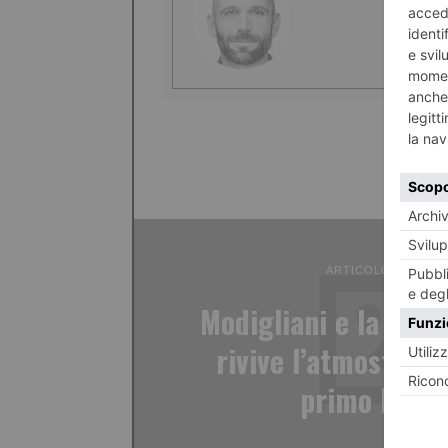
ARTICOLO PRECED
Modigliani e la Bohè
rivive l’atmosfera 
primo Nove