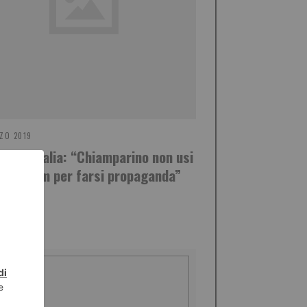
ZO 2019
 Forza Italia: “Chiamparino non usi
eferendum per farsi propaganda”