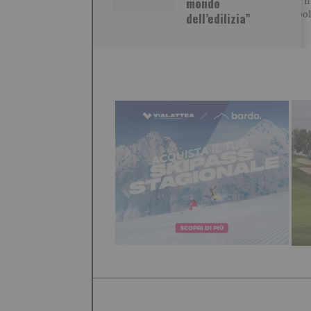
mondo
Bilucaglia, 
giornalista cattolico Maurizio
azzera le bol
dell’edilizia”