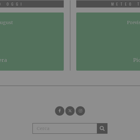
O OGGI
METEO 
August
Previ
era
p