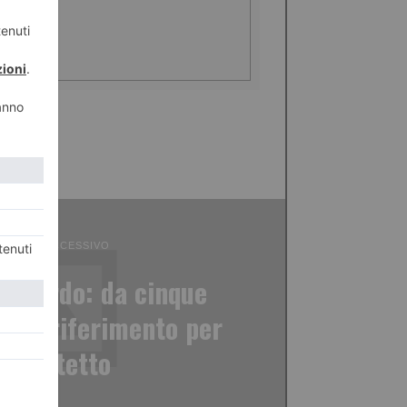
ICOLO SUCCESSIVO
eonardo: da cinque
o di riferimento per
senza tetto