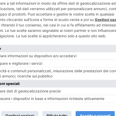
ENTE
ART
me di Parigi,
Progetto L
artistica del
anni un punt
cento
i 