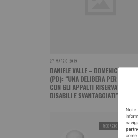
27 MARZO 2019
DANIELE VALLE – DOMENICO ROSS
(PD): “UNA DELIBERA PER PARTI
CON GLI APPALTI RISERVATI A
DISABILI E SVANTAGGIATI”
REDAZIONE IL TORI