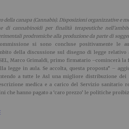
o della canapa (Cannabis). Disposizioni organizzative e mo
e di cannabinoidi per finalità terapeutiche nell’ambit
erimentali prodromiche alla produzione da parte di sogget
commissione si sono concluse positivamente le audiz
ambito della discussione sul disegno di legge relativo 
 SEL, Marco Grimaldi, primo firmatario –comincerà la 
la legge in aula. Se accolta, questa proposta” – aggiu
entendo a tutte le Asl una migliore distribuzione dei
escrizione medica e a carico del Servizio sanitario
dini che hanno pagato a ‘caro prezzo’ le politiche proibiz
E