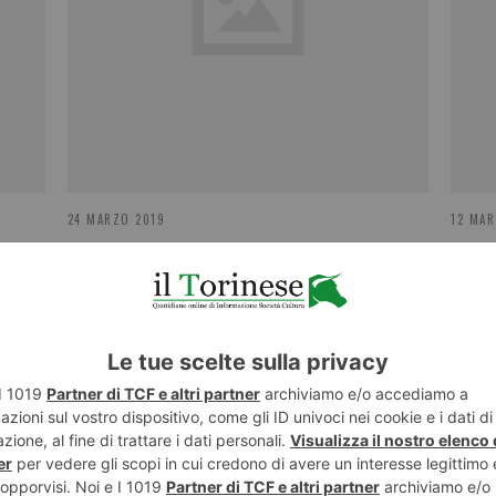
24 MARZO 2019
12 MAR
I
Tronzano: “A fianco dei costruttori e
Tav,
RE
del mondo dell’edilizia”
il r
NESE
POST RECENTI