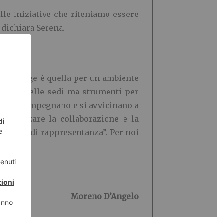
elle iniziative che riteniamo essere
» dichiara Serena.
 che emerge è quella per un ambiente
 avere delle sedi ma strumenti per
i che si impegnano e si avvicinano a
rafforzare la collaborazione e la
dierine di rappresentanza”. Per noi
Moreno D’Angelo