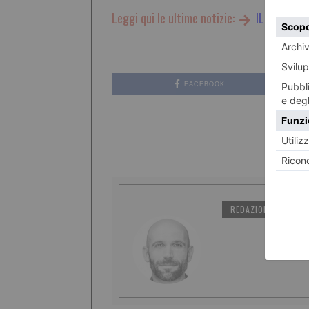
Leggi qui le ultime notizie:
IL TORINES
FACEBOOK
REDAZIONE IL TORI