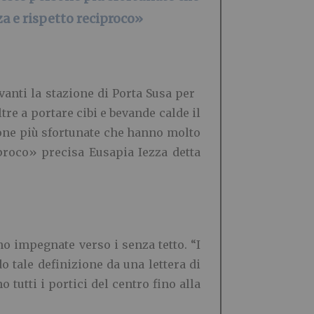
a e rispetto reciproco»
vanti la stazione di Porta Susa per
re a portare cibi e bevande calde il
one più sfortunate che hanno molto
proco» precisa Eusapia Iezza detta
no impegnate verso i senza tetto. “I
o tale definizione da una lettera di
tutti i portici del centro fino alla