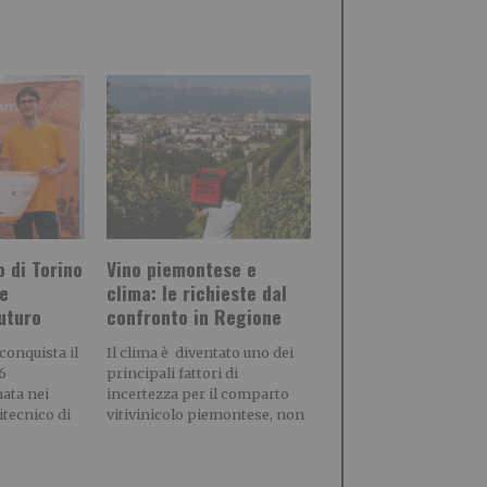
o di Torino
Vino piemontese e
re
clima: le richieste dal
futuro
confronto in Regione
conquista il
Il clima è diventato uno dei
6
principali fattori di
ata nei
incertezza per il comparto
itecnico di
vitivinicolo piemontese, non