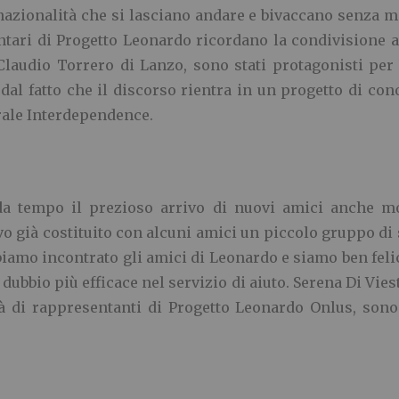
 nazionalità che si lasciano andare e bivaccano senza met
ontari di Progetto Leonardo ricordano la condivisione 
laudio Torrero di Lanzo, sono stati protagonisti per u
a dal fatto che il discorso rientra in un progetto di c
urale Interdependence.
da tempo il prezioso arrivo di nuovi amici anche mol
o già costituito con alcuni amici un piccolo gruppo di 
biamo incontrato gli amici di Leonardo e siamo ben fel
bbio più efficace nel servizio di aiuto. Serena Di Vies
tà di rappresentanti di Progetto Leonardo Onlus, sono