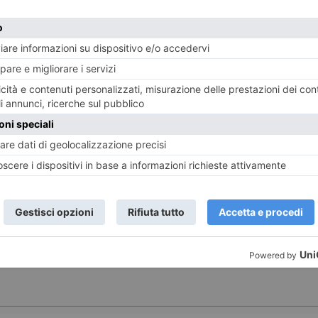
E
TWITTER
WHATSAPP
"I RAGAZZI DEL VENERDI SERA"
NESE
POST RECENTI