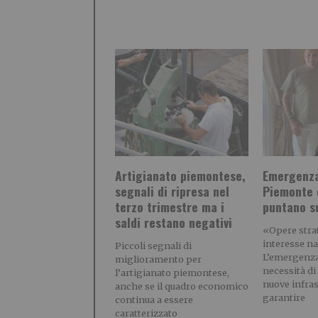
Artigianato piemontese,
Emergenza
segnali di ripresa nel
Piemonte 
terzo trimestre ma i
puntano su
saldi restano negativi
«Opere stra
interesse n
Piccoli segnali di
L’emergenza
miglioramento per
necessità d
l’artigianato piemontese,
nuove infras
anche se il quadro economico
garantire
continua a essere
caratterizzato