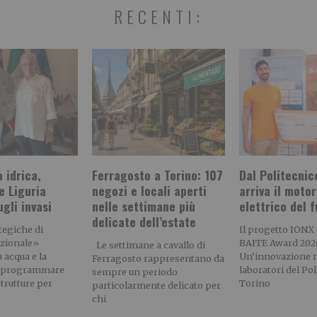
RECENTI:
 idrica,
Ferragosto a Torino: 107
Dal Politecnic
e Liguria
negozi e locali aperti
arriva il moto
gli invasi
nelle settimane più
elettrico del 
delicate dell’estate
tegiche di
Il progetto IONX 
azionale»
BAITE Award 202
Le settimane a cavallo di
 acqua e la
Un’innovazione n
Ferragosto rappresentano da
i programmare
laboratori del Pol
sempre un periodo
trutture per
Torino
particolarmente delicato per
chi