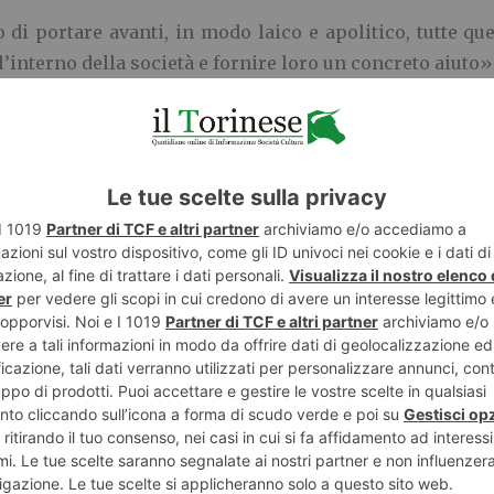
 di portare avanti, in modo laico e apolitico, tutte qu
all’interno della società e fornire loro un concreto aiuto
enza particolari aiuti e contributi. L’unica richiesta
 custodire vivande e attrezzature. «Non ci interessa
ù bella soddisfazione è quella di vedere diversi giovan
creto con passione e entusiasmo. Puntiamo inoltre a 
ioni impegnate su questo terreno andando oltre le “ban
 come al solito con un sorriso.