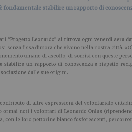
 è fondamentale stabilire un rapporto di conoscenz
ri “Progetto Leonardo” si ritrova ogni venerdì sera da
i senza fissa dimora che vivono nella nostra città. «Olt
n momento umano di ascolto, di sorrisi con queste pers
le stabilire un rapporto di conoscenza e rispetto reci
ssociazione dalle sue origini.
 contributo di altre espressioni del volontariato cittadi
o ormai noti i volontari di Leonardo Onlus (riprendend
, con le loro pettorine bianco fosforescenti, percorrono 