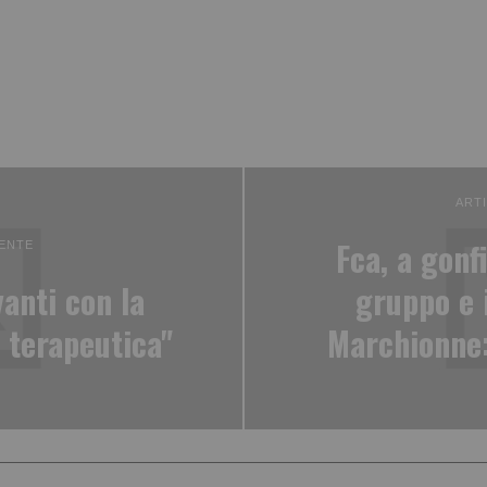
ART
Fca, a gonfi
ENTE
vanti con la
gruppo e 
 terapeutica"
Marchionne: 