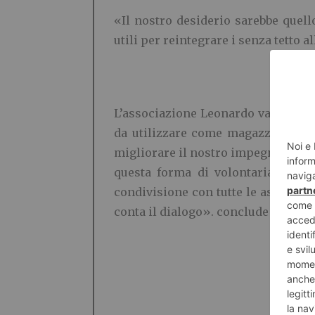
«Il nostro desiderio sarebbe quello
utili per reintegrare i senza tetto 
L’associazione Leonardo va avanti s
da utilizzare come magazzino dove
migliorare il nostro impegno. La pi
questa forma di volontariato con
condivisione con tutte le associaz
conta il dialogo». conclude Eusapia