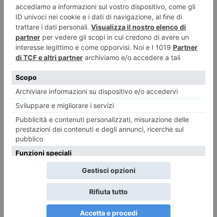
RECENTI:
Centro? No, grazie: serve una nuova visione riformatrice