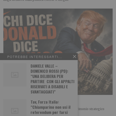
POTREBBE INTERESSARTI...
DANIELE VALLE –
DOMENICO ROSSI (PD):
“UNA DELIBERA PER
PARTIRE CON GLI APPALTI
RISERVATI A DISABILI E
SVANTAGGIATI”
Chi dice Donald dice Danno?
Tav, Forza Italia:
“Chiamparino non usi il
IL PUNTASPILLI di Luca Martina Il principale patrimonio strategico
referendum per farsi
degli Stati Uniti non sono certo