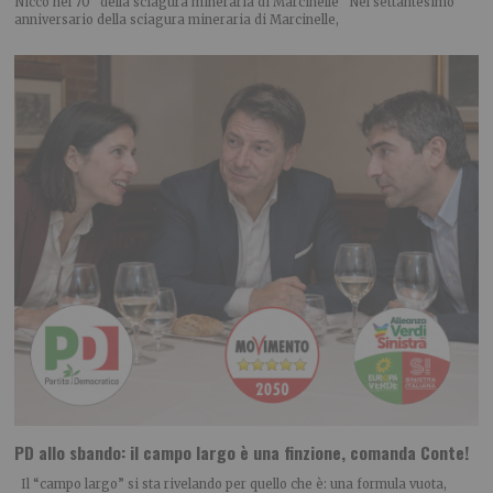
Nicco nel 70° della sciagura mineraria di Marcinelle “Nel settantesimo
anniversario della sciagura mineraria di Marcinelle,
PD allo sbando: il campo largo è una finzione, comanda Conte!
Il “campo largo” si sta rivelando per quello che è: una formula vuota,