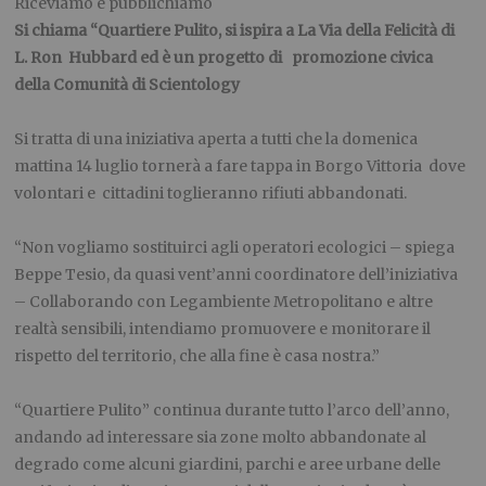
Riceviamo e pubblichiamo
Si chiama
“Quartiere Pulito, si ispira a
La
Via
della
Felicità
di
L.
Ron
Hubbard ed è un progetto di
promozione civica
della Comunità di Scientology
Si tratta di una iniziativa aperta a tutti che la domenica
mattina 14 luglio tornerà a fare tappa in Borgo Vittoria dove
volontari e
cittadini toglieranno rifiuti abbandonati.
“Non vogliamo sostituirci agli operatori ecologici – spiega
Beppe Tesio, da quasi vent’anni coordinatore dell’iniziativa
– Collaborando con Legambiente Metropolitano e altre
realtà sensibili, intendiamo promuovere e monitorare il
rispetto del territorio, che alla fine è casa nostra.”
“Quartiere Pulito” continua durante tutto l’arco dell’anno,
andando ad interessare sia zone molto abbandonate al
degrado come alcuni giardini, parchi e aree urbane delle