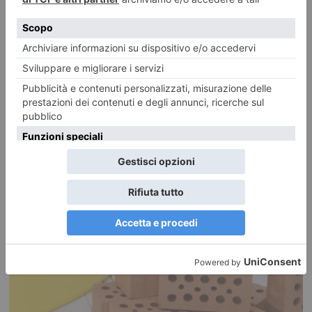
Nocciole, raccolta al via con una settimana di anticipo
Confagricoltura Piemonte: «ora il mercato riconosca il valore della
produzione» Allasia: “Annata difficile tra caldo, siccità