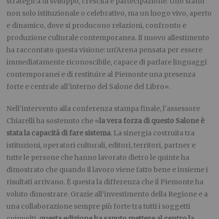
strategica di sviluppo, crescita e partecipazione. Uno stand
non solo istituzionale o celebrativo, ma un luogo vivo, aperto
e dinamico, dove si producono relazioni, confronto e
produzione culturale contemporanea. Il nuovo allestimento
ha raccontato questa visione: un’Arena pensata per essere
immediatamente riconoscibile, capace di parlare linguaggi
contemporanei e di restituire al Piemonte una presenza
forte e centrale all’interno del Salone del Libro».
Nell’intervento alla conferenza stampa finale, l’assessore
Chiarelli ha sostenuto che «
la vera forza di questo Salone è
stata la capacità di fare sistema
. La sinergia costruita tra
istituzioni, operatori culturali, editori, territori, partner e
tutte le persone che hanno lavorato dietro le quinte ha
dimostrato che quando il lavoro viene fatto bene e insieme i
risultati arrivano. È questa la differenza che il Piemonte ha
voluto dimostrare. Grazie all’investimento della Regione e a
una collaborazione sempre più forte tra tutti i soggetti
coinvolti,
questa edizione ha saputo mettere al centro la