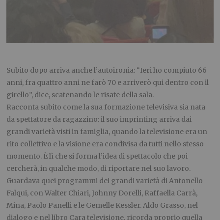
Subito dopo arriva anche l’autoironia: “Ieri ho compiuto 66
anni, fra quattro anni ne farò 70 e arriverò qui dentro con il
girello”, dice, scatenando le risate della sala.
Racconta subito come la sua formazione televisiva sia nata
da spettatore da ragazzino: il suo imprinting arriva dai
grandi varietà visti in famiglia, quando la televisione era un
rito collettivo e la visione era condivisa da tutti nello stesso
momento. È lì che si forma l’idea di spettacolo che poi
cercherà, in qualche modo, di riportare nel suo lavoro.
Guardava quei programmi dei grandi varietà di Antonello
Falqui, con Walter Chiari, Johnny Dorelli, Raffaella Carrà,
Mina, Paolo Panelli e le Gemelle Kessler. Aldo Grasso, nel
dialogo e nel libro Cara televisione, ricorda proprio quella