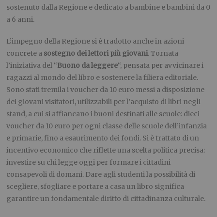
sostenuto dalla Regione e dedicato a bambine e bambini da 0
a 6 anni.
L’impegno della Regione si è tradotto anche in azioni
concrete a
sostegno dei lettori più giovani
. Tornata
l’iniziativa del “
Buono da leggere
“, pensata per avvicinare i
ragazzi al mondo del libro e sostenere la filiera editoriale.
Sono stati tremila i voucher da 10 euro messi a disposizione
dei giovani visitatori, utilizzabili per l’acquisto di libri negli
stand, a cui si affiancano i buoni destinati alle scuole: dieci
voucher da 10 euro per ogni classe delle scuole dell’infanzia
e primarie, fino a esaurimento dei fondi. Si è trattato di un
incentivo economico che riflette una scelta politica precisa:
investire su chi legge oggi per formare i cittadini
consapevoli di domani. Dare agli studenti la possibilità di
scegliere, sfogliare e portare a casa un libro significa
garantire un fondamentale diritto di cittadinanza culturale.