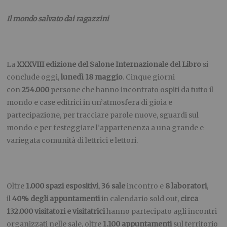
Il mondo salvato dai ragazzini
La
XXXVIII edizione del Salone Internazionale del Libro
si
conclude oggi,
lunedì 18 maggio
. Cinque giorni
con
254.000
persone che hanno incontrato ospiti da tutto il
mondo e case editrici in un’atmosfera di gioia e
partecipazione, per tracciare parole nuove, sguardi sul
mondo e per festeggiare l’appartenenza a una grande e
variegata comunità di lettrici e lettori.
Oltre
1.000 spazi espositivi
,
36 sale
incontro e
8 laboratori
,
il
40% degli appuntamenti
in calendario sold out,
circa
132.000 visitatori e visitatrici
hanno partecipato agli incontri
organizzati nelle sale, oltre
1.100 appuntamenti
sul territorio