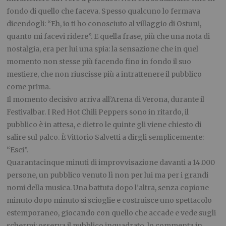
fondo di quello che faceva. Spesso qualcuno lo fermava
dicendogli: “Eh, io ti ho conosciuto al villaggio di Ostuni,
quanto mi facevi ridere”. E quella frase, più che una nota di
nostalgia, era per lui una spia: la sensazione che in quel
momento non stesse più facendo fino in fondo il suo
mestiere, che non riuscisse più a intrattenere il pubblico
come prima.
Il momento decisivo arriva all’Arena di Verona, durante il
Festivalbar. I Red Hot Chili Peppers sono in ritardo, il
pubblico è in attesa, e dietro le quinte gli viene chiesto di
salire sul palco. È Vittorio Salvetti a dirgli semplicemente:
“Esci”.
Quarantacinque minuti di improvvisazione davanti a 14.000
persone, un pubblico venuto lì non per lui ma per i grandi
nomi della musica. Una battuta dopo l’altra, senza copione
minuto dopo minuto si scioglie e costruisce uno spettacolo
estemporaneo, giocando con quello che accade e vede sugli
schermi: osserva il pubblico inquadrato, lo commenta in