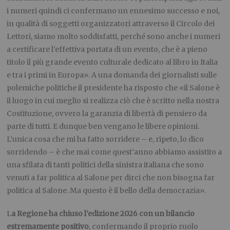
i numeri quindi ci confermano un ennesimo successo e noi,
in qualità di soggetti organizzatori attraverso il Circolo dei
Lettori, siamo molto soddisfatti, perché sono anche i numeri
a certificare l’effettiva portata di un evento, che è a pieno
titolo il più grande evento culturale dedicato al libro in Italia
e tra i primi in Europa». A una domanda dei giornalisti sulle
polemiche politiche il presidente ha risposto che «il Salone è
il luogo in cui meglio si realizza ciò che è scritto nella nostra
Costituzione, ovvero la garanzia di libertà di pensiero da
parte di tutti. E dunque ben vengano le libere opinioni.
L’unica cosa che mi ha fatto sorridere – e, ripeto, lo dico
sorridendo – è che mai come quest’anno abbiamo assistito a
una sfilata di tanti politici della sinistra italiana che sono
venuti a far politica al Salone per dirci che non bisogna far
politica al Salone. Ma questo è il bello della democrazia».
L
a Regione ha chiuso l’edizione 2026 con un bilancio
estremamente positivo
, confermando il proprio ruolo