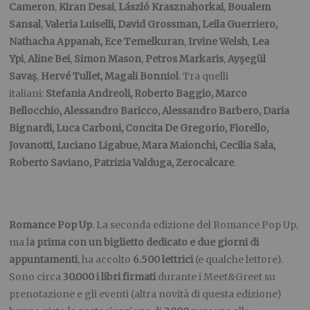
Cameron
,
Kiran Desai
,
László Krasznahorkai
,
Boualem
Sansal
,
Valeria Luiselli, David Grossman, Leila Guerriero,
Nathacha Appanah, Ece Temelkuran
,
Irvine Welsh
,
Lea
Ypi
,
Aline Bei
,
Simon Mason
,
Petros Markaris
,
Ayşegül
Savaş
,
Hervé Tullet,
Magali Bonniol
. Tra quelli
italiani:
Stefania Andreoli, Roberto Baggio, Marco
Bellocchio, Alessandro Baricco, Alessandro Barbero, Daria
Bignardi, Luca Carboni, Concita De Gregorio, Fiorello,
Jovanotti, Luciano Ligabue, Mara Maionchi, Cecilia Sala,
Roberto Saviano, Patrizia Valduga, Zerocalcare
.
Romance Pop Up
. La seconda edizione del Romance Pop Up,
ma l
a prima con un biglietto dedicato e due giorni di
appuntamenti
, ha accolto
6.500 lettrici
(e qualche lettore).
Sono circa
30.000 i libri firmati
durante i Meet&Greet su
prenotazione e gli eventi (altra novità di questa edizione)