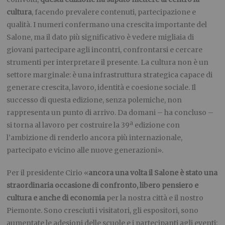
cultura
, facendo prevalere contenuti, partecipazione e
qualità. I numeri confermano una crescita importante del
Salone, ma il dato più significativo è vedere migliaia di
giovani partecipare agli incontri, confrontarsi e cercare
strumenti per interpretare il presente. La cultura non è un
settore marginale: è una infrastruttura strategica capace di
generare crescita, lavoro, identità e coesione sociale. Il
successo di questa edizione, senza polemiche, non
rappresenta un punto di arrivo. Da domani – ha concluso –
si torna al lavoro per costruire la 39ª edizione con
l’ambizione di renderlo ancora più internazionale,
partecipato e vicino alle nuove generazioni».
Per il presidente Cirio «
ancora una volta il Salone è stato una
straordinaria occasione di confronto, libero pensiero e
cultura e anche di economia
per la nostra città e il nostro
Piemonte. Sono cresciuti i visitatori, gli espositori, sono
aumentate le adesioni delle scuole e i partecipanti agli eventi: