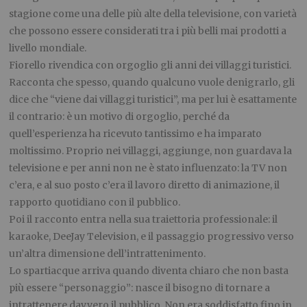
stagione come una delle più alte della televisione, con varietà
che possono essere considerati tra i più belli mai prodotti a
livello mondiale.
Fiorello rivendica con orgoglio gli anni dei villaggi turistici.
Racconta che spesso, quando qualcuno vuole denigrarlo, gli
dice che “viene dai villaggi turistici”, ma per lui è esattamente
il contrario: è un motivo di orgoglio, perché da
quell’esperienza ha ricevuto tantissimo e ha imparato
moltissimo. Proprio nei villaggi, aggiunge, non guardava la
televisione e per anni non ne è stato influenzato: la TV non
c’era, e al suo posto c’era il lavoro diretto di animazione, il
rapporto quotidiano con il pubblico.
Poi il racconto entra nella sua traiettoria professionale: il
karaoke, DeeJay Television, e il passaggio progressivo verso
un’altra dimensione dell’intrattenimento.
Lo spartiacque arriva quando diventa chiaro che non basta
più essere “personaggio”: nasce il bisogno di tornare a
intrattenere davvero il pubblico. Non era soddisfatto fino in