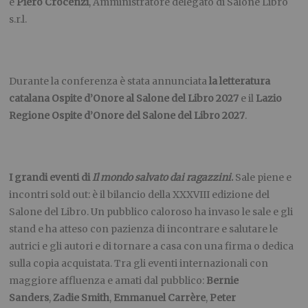
e
Piero Crocenzi
, Amministratore delegato di Salone Libro
s.r.l.
Durante la conferenza è stata annunciata
la letteratura
catalana Ospite d’Onore al Salone del Libro 2027
e il
Lazio
Regione Ospite d’Onore del Salone del Libro 2027
.
I grandi eventi di
Il mondo salvato dai ragazzini
.
Sale piene e
incontri sold out: è il bilancio della XXXVIII edizione del
Salone del Libro. Un pubblico caloroso ha invaso le sale e gli
stand e ha atteso con pazienza di incontrare e salutare le
autrici e gli autori e di tornare a casa con una firma o dedica
sulla copia acquistata. Tra gli eventi internazionali con
maggiore affluenza e amati dal pubblico:
Bernie
Sanders
,
Zadie Smith
,
Emmanuel Carrère
,
Peter