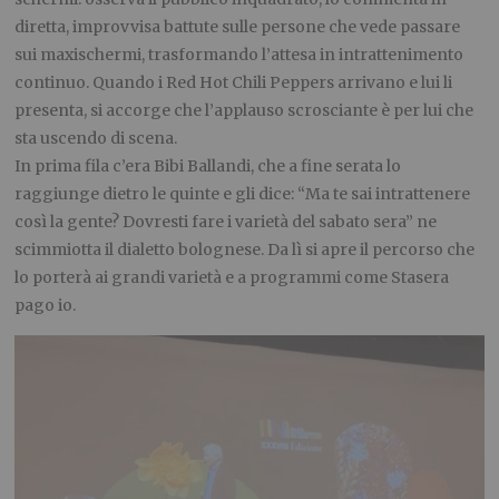
diretta, improvvisa battute sulle persone che vede passare
sui maxischermi, trasformando l’attesa in intrattenimento
continuo. Quando i Red Hot Chili Peppers arrivano e lui li
presenta, si accorge che l’applauso scrosciante è per lui che
sta uscendo di scena.
In prima fila c’era Bibi Ballandi, che a fine serata lo
raggiunge dietro le quinte e gli dice: “Ma te sai intrattenere
così la gente? Dovresti fare i varietà del sabato sera” ne
scimmiotta il dialetto bolognese. Da lì si apre il percorso che
lo porterà ai grandi varietà e a programmi come Stasera
pago io.