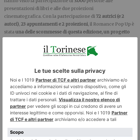
hanno visto la partecipazione di
3.000
persone alle
presentazioni di libri e alle due proiezioni
cinematografica. Con la partecipazione di
72 autrici (e 2
autori)
,
23 appuntamenti e 2 proiezioni
, il Romance Pop Up è
stata
una delle scommesse di questa edizione, un progetto
partito dall’ascolto di un pubblico nuovo
, che ha risposto con
grande entusiasmo a questa avventura.
La prossima edizione.
Il Salone tornerà ad accogliere editori,
lettrici, lettori, autori e autrici
dal
13 al 17 maggio 2027
. Torna
anche il Rights Centre
dal 12 al
14 maggio 2026
Fiorello il mattatore conquista il
Salone del Libro