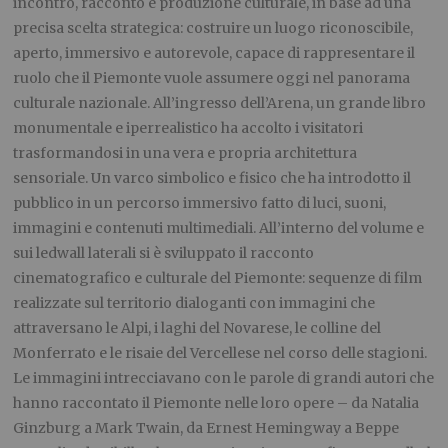
incontro, racconto e produzione culturale, in base ad una
precisa scelta strategica: costruire un luogo riconoscibile,
aperto, immersivo e autorevole, capace di rappresentare il
ruolo che il Piemonte vuole assumere oggi nel panorama
culturale nazionale. All’ingresso dell’Arena, un grande libro
monumentale e iperrealistico ha accolto i visitatori
trasformandosi in una vera e propria architettura
sensoriale. Un varco simbolico e fisico che ha introdotto il
pubblico in un percorso immersivo fatto di luci, suoni,
immagini e contenuti multimediali. All’interno del volume e
sui ledwall laterali si è sviluppato il racconto
cinematografico e culturale del Piemonte: sequenze di film
realizzate sul territorio dialoganti con immagini che
attraversano le Alpi, i laghi del Novarese, le colline del
Monferrato e le risaie del Vercellese nel corso delle stagioni.
Le immagini intrecciavano con le parole di grandi autori che
hanno raccontato il Piemonte nelle loro opere – da Natalia
Ginzburg a Mark Twain, da Ernest Hemingway a Beppe