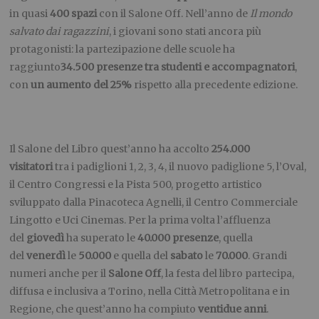
in quasi
400 spazi
con il Salone Off. Nell’anno de
Il mondo
salvato dai ragazzini
, i giovani sono stati ancora più
protagonisti: la partezipazione delle scuole ha
raggiunto
34.500 presenze tra studenti e accompagnatori
,
con
un aumento del 25%
rispetto alla precedente edizione.
Il Salone del Libro quest’anno ha accolto
254.000
visitatori
tra i padiglioni 1, 2, 3, 4, il nuovo padiglione 5, l’Oval,
il Centro Congressi e la Pista 500, progetto artistico
sviluppato dalla Pinacoteca Agnelli, il Centro Commerciale
Lingotto e Uci Cinemas. Per la prima volta l’affluenza
del
giovedì
ha superato le
40.000 presenze
, quella
del
venerdì
le
50.000
e quella del
sabato
le
70.000
. Grandi
numeri anche per il
Salone Off
, la festa del libro partecipa,
diffusa e inclusiva a Torino, nella Città Metropolitana e in
Regione, che quest’anno ha compiuto
ventidue anni
.