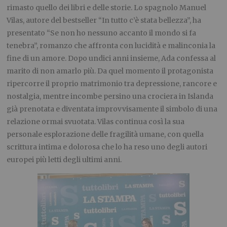
rimasto quello dei libri e delle storie. Lo spagnolo Manuel
Vilas, autore del bestseller “In tutto c’è stata bellezza”, ha
presentato “Se non ho nessuno accanto il mondo si fa
tenebra”, romanzo che affronta con lucidità e malinconia la
fine di un amore. Dopo undici anni insieme, Ada confessa al
marito di non amarlo più. Da quel momento il protagonista
ripercorre il proprio matrimonio tra depressione, rancore e
nostalgia, mentre incombe persino una crociera in Islanda
già prenotata e diventata improvvisamente il simbolo di una
relazione ormai svuotata. Vilas continua così la sua
personale esplorazione delle fragilità umane, con quella
scrittura intima e dolorosa che lo ha reso uno degli autori
europei più letti degli ultimi anni.