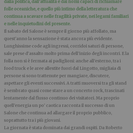
dalla politica, dall’attualità e dai nomi capaci di richiamare
folle oceaniche, e quello più intimo della letteratura che
continua a scavare nelle fragilità private, nei legami familiari
e nelle inquietudini del presente.
Il sabato del Salone è sempre il giorno più affollato, ma
quest’anno la sensazione è stata ancora più evidente.
Lunghissime code agli ingressi, corridoi saturi di persone,
sale prese d’assalto molto prima dell’inizio degli incontri. E la
folla non si è fermata ai padiglioni: anche all’esterno, tra i
food truck e le aree allestite fuori dal Lingotto, migliaia di
persone si sono trattenute per mangiare, discutere,
aspettare gli eventi successivi. A tratti muoversi tra gli stand
è sembrato quasi come stare a un concerto rock, trascinati
lentamente dal flusso continuo dei visitatori. Ma proprio
quell’energia un po’ caotica racconta il successo di un
Salone che continua ad allargare il proprio pubblico,
soprattutto tra i più giovani.
La giornata è stata dominata dai grandi ospiti. Da Roberto