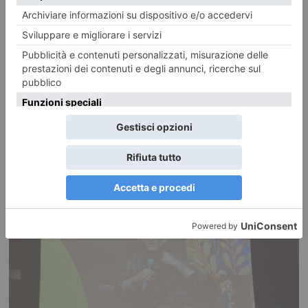
18 MAGGIO 2026
Salone del libro da sold out con 254.000 visitatori