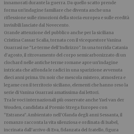
innamorati durante la guerra. Da quello scatto prende
forma un’indagine familiare che diventa anche una
riflessione sulle rimozioni della storia europea e sulle eredità
invisibili lasciate dal Novecento.
Grande attenzione del pubblico anche per la siciliana
Cristina Cassar Scalia, tornata con il vicequestore Vanina
Guarrasi ne “Le terme dell’Indirizzo”. In una torrida Catania
d’agosto, il ritrovamento del corpo semicarbonizzato di un
clochard nelle antiche terme romane apre un’indagine
intricata che affonda le radici in una sparizione avvenuta
dieci anni prima. Un noir che mescola mistero, atmosfera e
legame con il territorio siciliano, elementi che hanno reso la
serie di Vanina Guarrasi amatissima dai lettori.
Tra le voci internazionali più osservate anche Yael van der
Wouden, candidata al Premio Strega Europeo con
“Estranea”. Ambientato nell’Olanda degli anni Sessanta, il
romanzo racconta la vita silenziosa e ordinata di Isabel,
incrinata dall’arrivo di Eva, fidanzata del fratello, figura