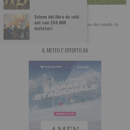
Il fantasma del castello di Agliè
Salone del libro da sold
A cura di Piemonteitalia.eu Leggi l’articolo:
out con 254.000
https://www.piemonteitalia.eu/it/curiosita/il-fantasma-del-castello-di-
visitatori
agliè Leggi qui le ultime notizie: IL TORINESE
IL METEO E' OFFERTO DA