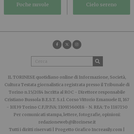
poche nuvole
cielo sereno
IL TORINESE
quotidiano online di Informazione, Società,
Cultura Testata giornalistica registrata presso il Tribunale di
Torino n.15/2014 Iscritta al ROC - Direttore responsabile
Cristiano Bussola B.E.S.T. S.r.l. Corso Vittorio Emanuele II, 167
- 10139 Torino C.F./P.IVA: 11091560018 - N. REA: To 1187150
Per comunicati stampa, lettere, fotografie, opinioni:
redazioneweb@iltorinese.it
Tutti i diritti riservati | Progetto Grafico
Increasily.com
|