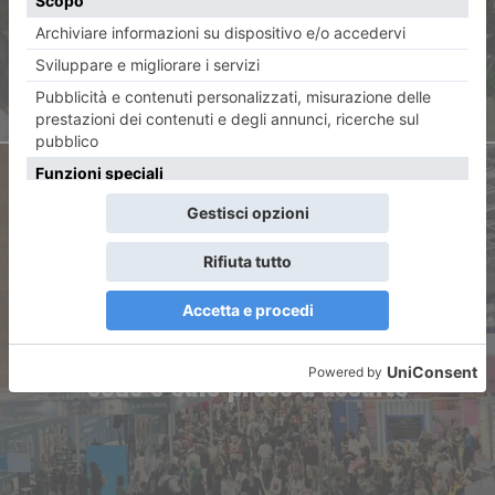
dove vuole lei”
ARTICOLO SUCCESSIVO
Il sabato del Salone tra lunghe
code e sale prese d’assalto