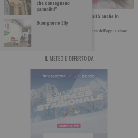
che consegnano
pannolini”
Nallo: “Lo screening neonatale esteso è realtà anche in
Piemonte”
Buongiorno Elly
E’ un grande traguardo, frutto del lavoro che anche se dell’opposizione
siamo riusciti a portare avanti
IL METEO E' OFFERTO DA