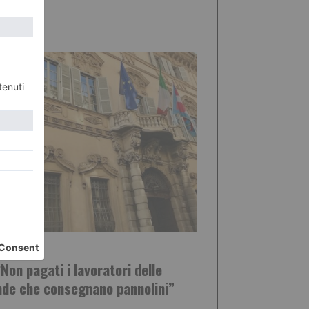
STO 2026
Non pagati i lavoratori delle
nde che consegnano pannolini”