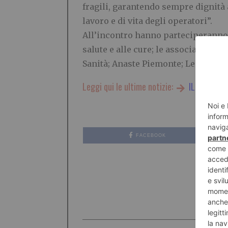
fragili, garantendo sempre dignità a
lavoro e di vita degli operatori”.
All’incontro hanno parteciperanno tra
salute e alle cure; le associazion
Sanità; Anaste Piemonte; Legacoop.
Leggi qui le ultime notizie:
IL TORINES
FACEBOOK