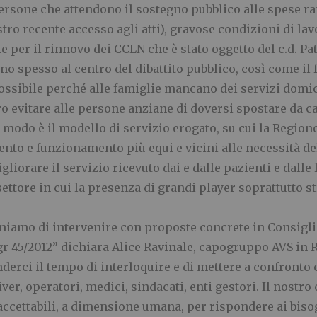
persone che attendono il sostegno pubblico alle spese ra
tro recente accesso agli atti), gravose condizioni di la
e per il rinnovo dei CCLN che è stato oggetto del c.d. Pat
no spesso al centro del dibattito pubblico, così come il 
possibile perché alle famiglie mancano dei servizi domic
o evitare alle persone anziane di doversi spostare da ca
o modo è il modello di servizio erogato, su cui la Region
mento e funzionamento più equi e vicini alle necessità d
iorare il servizio ricevuto dai e dalle pazienti e dalle l
ettore in cui la presenza di grandi player soprattutto str
niamo di intervenire con proposte concrete in Consigli
Dgr 45/2012” dichiara Alice Ravinale, capogruppo AVS in 
erci il tempo di interloquire e di mettere a confronto c
giver, operatori, medici, sindacati, enti gestori. Il nos
ccettabili, a dimensione umana, per rispondere ai biso