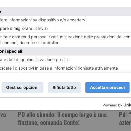
POTREBBE INTERESSARTI...
7 AGOSTO 2026
7 AGO
ova
PD allo sbando: il campo largo è una
Pd: “
finzione, comanda Conte!
azie