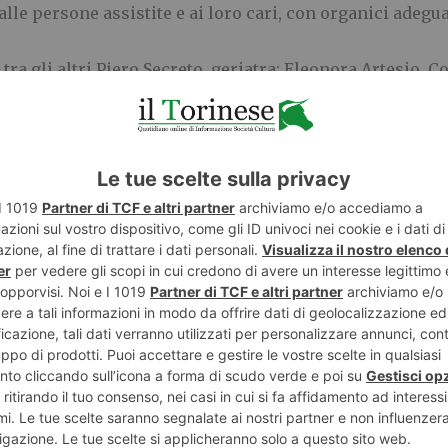
lle persone assistite e ai loro cari, con organici adegu
 gli altri Piero Secreto, geriatra; Eleonora Artesio, Com
i Alzheimer Piemonte e AVO; Fondazione Promozione soci
E
TWITTER
WHATSAPP
POLITICA