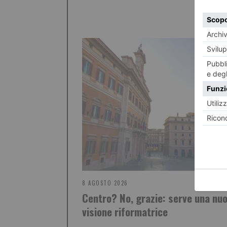
8 AGOSTO 2026
Centro? No, grazie: serve una nu
visione riformatrice