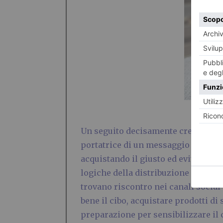
Un seguito decisamente cresciuto ne
portatrice di un messaggio importa
acquistando il giusto ed evitando g
logiche della distribuzione organiz
trovano riscontro nei canali social
bene il cibo, acquistare prodotti di
preparazione per sensibilizzare il