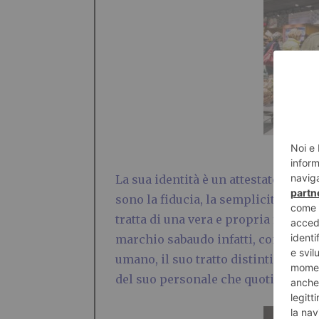
La sua identità è un attestato della
sono la fiducia, la semplicità, ma so
tratta di una vera e propria filosofi
marchio sabaudo infatti, conosce pe
umano, il suo tratto distintivo, de
del suo personale che quotidianamen