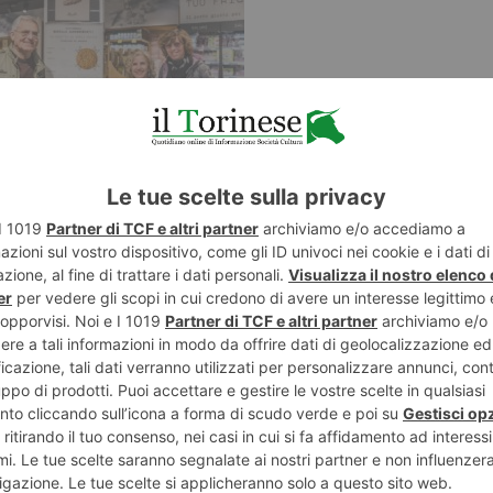
 nascita di una nuova insegna, i cui valori fondanti
prattutto la tradizione. Non si tratta solo di valori, si
a basata sulla vicinanza con il cliente. Il fondatore del
rsonalmente i suoi clienti e ha fatto del rapporto
clinandolo anche attraverso una formazione attenta
te si contraddistingue per cortesia e disponibilità.