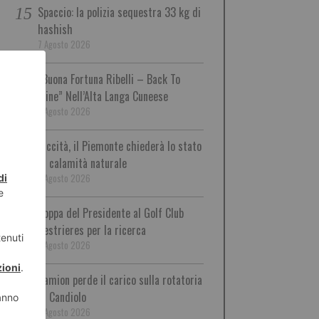
Spaccio: la polizia sequestra 33 kg di
hashish
7 Agosto 2026
“Buona Fortuna Ribelli – Back To
Mine” Nell’Alta Langa Cuneese
7 Agosto 2026
Siccità, il Piemonte chiederà lo stato
di calamità naturale
7 Agosto 2026
Coppa del Presidente al Golf Club
Sestrieres per la ricerca
7 Agosto 2026
Camion perde il carico sulla rotatoria
di Candiolo
7 Agosto 2026