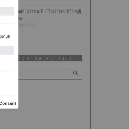
Ennio Caretto: Gli “Anni furenti” degli
Usa
7 Agosto 2026
RICERCA NOTIZIE