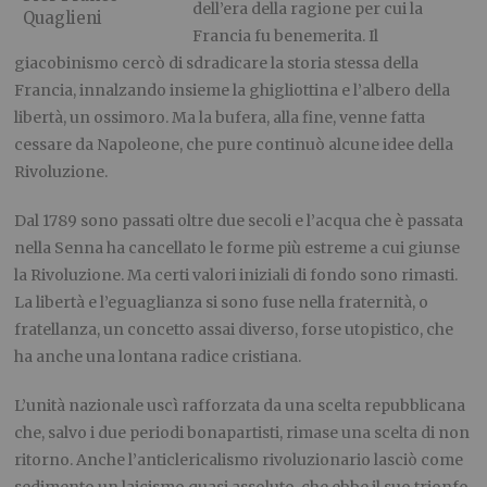
dell’era della ragione per cui la
Quaglieni
Francia fu benemerita. Il
giacobinismo cercò di sdradicare la storia stessa della
Francia, innalzando insieme la ghigliottina e l’albero della
libertà, un ossimoro. Ma la bufera, alla fine, venne fatta
cessare da Napoleone, che pure continuò alcune idee della
Rivoluzione.
Dal 1789 sono passati oltre due secoli e l’acqua che è passata
nella Senna ha cancellato le forme più estreme a cui giunse
la Rivoluzione. Ma certi valori iniziali di fondo sono rimasti.
La libertà e l’eguaglianza si sono fuse nella fraternità, o
fratellanza, un concetto assai diverso, forse utopistico, che
ha anche una lontana radice cristiana.
L’unità nazionale uscì rafforzata da una scelta repubblicana
che, salvo i due periodi bonapartisti, rimase una scelta di non
ritorno. Anche l’anticlericalismo rivoluzionario lasciò come
sedimento un laicismo quasi assoluto, che ebbe il suo trionfo