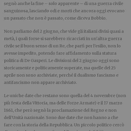
segnò anche la fine – solo apparente – di una guerra civile
sanguinosa, lasciando odi e morti che ancora oggi evocano
un passato che non è passato, come diceva Bobbio.
Non parliamo del 2 giugno, che vide gli italiani divisi quasi a
metà, i quali forse si sarebbero ricacciati in un’altra guerra
civile se il buon senso di un Re, che partì per l’esilio, non lo
avesse impedito, potendo fare affidamento sulla statura
politica di De Gasperi. Le divisioni del 2 giugno oggi sono
storicamente e politicamente superate, ma quelle del 25
aprile non sono archiviate, perché il dualismo fascismo e
antifascismo non appare archiviato.
Le uniche date che restano sono quella del 4 novembre (non
più festa della Vittoria, ma delle Forze Armate) e il 17 marzo
1861, che però segnò la proclamazione del Regno e non
dell’Unità nazionale. Sono due date che non hanno a che
fare con la storia della Repubblica. Un piccolo politico cercò