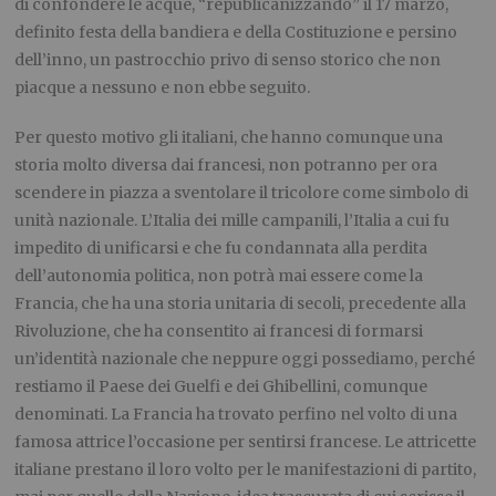
di confondere le acque, “republicanizzando” il 17 marzo,
definito festa della bandiera e della Costituzione e persino
dell’inno, un pastrocchio privo di senso storico che non
piacque a nessuno e non ebbe seguito.
Per questo motivo gli italiani, che hanno comunque una
storia molto diversa dai francesi, non potranno per ora
scendere in piazza a sventolare il tricolore come simbolo di
unità nazionale. L’Italia dei mille campanili, l’Italia a cui fu
impedito di unificarsi e che fu condannata alla perdita
dell’autonomia politica, non potrà mai essere come la
Francia, che ha una storia unitaria di secoli, precedente alla
Rivoluzione, che ha consentito ai francesi di formarsi
un’identità nazionale che neppure oggi possediamo, perché
restiamo il Paese dei Guelfi e dei Ghibellini, comunque
denominati. La Francia ha trovato perfino nel volto di una
famosa attrice l’occasione per sentirsi francese. Le attricette
italiane prestano il loro volto per le manifestazioni di partito,