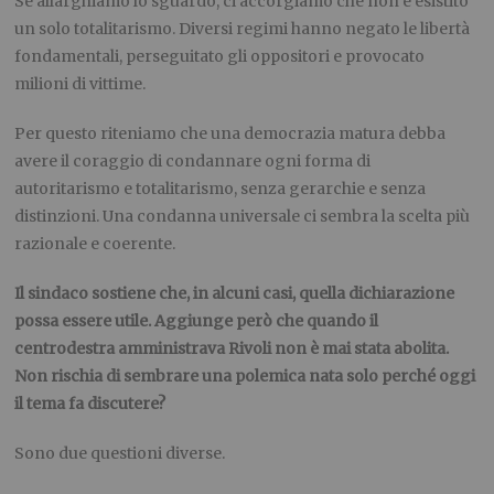
Se allarghiamo lo sguardo, ci accorgiamo che non è esistito
un solo totalitarismo. Diversi regimi hanno negato le libertà
fondamentali, perseguitato gli oppositori e provocato
milioni di vittime.
Per questo riteniamo che una democrazia matura debba
avere il coraggio di condannare ogni forma di
autoritarismo e totalitarismo, senza gerarchie e senza
distinzioni. Una condanna universale ci sembra la scelta più
razionale e coerente.
Il sindaco sostiene che, in alcuni casi, quella dichiarazione
possa essere utile. Aggiunge però che quando il
centrodestra amministrava Rivoli non è mai stata abolita.
Non rischia di sembrare una polemica nata solo perché oggi
il tema fa discutere?
Sono due questioni diverse.